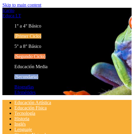
Skip to main content
Icarito
Educa LT
1° a 4° Básico
(Primer Ciclo)
5° a 8° Básico
(Segundo Ciclo)
Educación Media
(Secundaria)
Biografías
Efemérides
Educación Artística
Educación Física
Tecnología
Historia
Inglés
Lenguaje