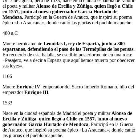
Un 7 de agosto, pero de 1533, nace en la ciudad española de Madrid
el poeta y militar
Alonso de Ercilla y Zúñiga, quien llegó a Chile
en 1557, junto al nuevo gobernador García Hurtado de
Mendoza.
Participó en la Guerra de Arauco, que inspiró su poema
épico «La Araucana», donde cantó las glorias del pueblo mapuche.
480 a.C
Muere heroicamente
Leonidas I, rey de Esparta, junto a 300
espartanos, defendiendo el paso de las Termópilas de los persas.
En recuerdo de esta batalla, se escribió posteriormente en una roca:
«Pasajero, ve a decir a Esparta que aquí hemos muerto por obedecer
sus leyes».
1106
Muere
Enrique IV
, emperador del Sacro Imperio Romano, hijo del
emperador
Enrique III
.
1533
Nace en la ciudad española de Madrid el poeta y militar
Alonso de
Ercilla y Zúñiga
,
quien llegó a Chile en 1557, junto al nuevo
gobernador
García Hurtado de Mendoza
. Participó en la Guerra
de Arauco, que inspiró su poema épico «La Araucana», donde cantó
las glorias del pueblo mapuche.