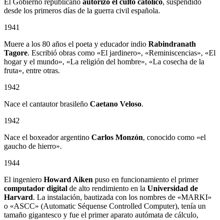
El Gobierno republicano
autorizó el culto católico
, suspendido
desde los primeros días de la guerra civil española.
1941
Muere a los 80 años el poeta y educador indio
Rabindranath
Tagore
. Escribió obras como «El jardinero», «Reminiscencias», «El
hogar y el mundo», «La religión del hombre», «La cosecha de la
fruta», entre otras.
1942
Nace el cantautor brasileño
Caetano Veloso
.
1942
Nace el boxeador argentino
Carlos Monzón
, conocido como «el
gaucho de hierro».
1944
El ingeniero
Howard Aiken
puso en funcionamiento el primer
computador digital
de alto rendimiento en la
Universidad de
Harvard
. La instalación, bautizada con los nombres de «MARKI»
o «ASCC» (Automatic Séquense Controlled Computer), tenía un
tamaño gigantesco y fue el primer aparato autómata de cálculo,