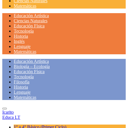
Ciencias Naturales
Matemáticas
Educación Artística
Ciencias Naturales
Educación Física
Tecnología
Historia
Inglés
Lenguaje
Matemáticas
Educación Artística
Biología – Ecología
Educación Física
Tecnología
Filosofía
Historia
Lenguaje
Matemáticas
Icarito
Educa LT
1° a 4° Básico
(Primer Ciclo)