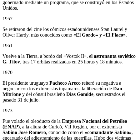
gobernado mediante un programa, que se construyó en los Estados
Unidos.
1957
Se retiraron del cine los cómicos estadounidenses Stan Laurel y
Oliver Hardy, más conocidos como
«El Gordo» y «El Flaco»
.
1961
Vuelve a la Tierra, a bordo del «Vostok II»,
el astronauta soviético
G. Titov
, tras 17 órbitas realizadas en 25 horas y 18 minutos.
1970
El presidente uruguayo
Pacheco Areco
reiteró su negativa a
negociar con los extremistas tupamaros, la liberación de
Dan
Mitrione
y del cónsul brasileño
Dias Gomide
, secuestrados el
pasado 31 de julio.
1973
Fue volado el oleoducto de la
Empresa Nacional del Petróleo
(ENAP)
, a la altura de Curicó, VII Región, por el extremista
Sabino
José Romero
, conocido como el
«comandante Sabino»
,
encargado del adiestramiento de las guerrillas. Hubo dos víctimas