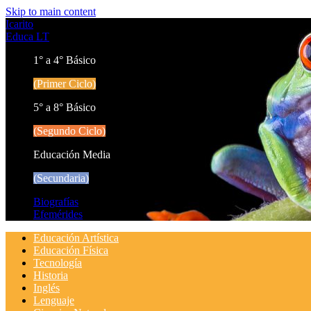
Skip to main content
Icarito
Educa LT
1° a 4° Básico
(Primer Ciclo)
5° a 8° Básico
(Segundo Ciclo)
Educación Media
(Secundaria)
Biografías
Efemérides
Educación Artística
Educación Física
Tecnología
Historia
Inglés
Lenguaje