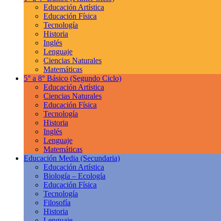
Educación Artística
Educación Física
Tecnología
Historia
Inglés
Lenguaje
Ciencias Naturales
Matemáticas
5° a 8° Básico
(Segundo Ciclo)
Educación Artística
Ciencias Naturales
Educación Física
Tecnología
Historia
Inglés
Lenguaje
Matemáticas
Educación Media
(Secundaria)
Educación Artística
Biología – Ecología
Educación Física
Tecnología
Filosofía
Historia
Lenguaje