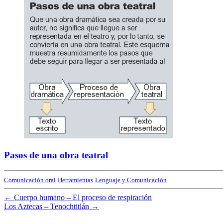
Pasos de una obra teatral
Comunicación oral
Herramientas
Lenguaje y Comunicación
←
Cuerpo humano – El proceso de respiración
Los Aztecas – Tenochtitlán
→