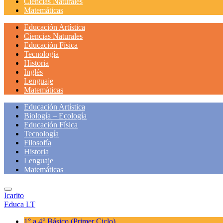
Ciencias Naturales
Matemáticas
Educación Artística
Ciencias Naturales
Educación Física
Tecnología
Historia
Inglés
Lenguaje
Matemáticas
Educación Artística
Biología – Ecología
Educación Física
Tecnología
Filosofía
Historia
Lenguaje
Matemáticas
Icarito
Educa LT
1° a 4° Básico
(Primer Ciclo)