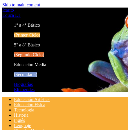
Skip to main content
Icarito
Educa LT
1° a 4° Básico
(Primer Ciclo)
5° a 8° Básico
(Segundo Ciclo)
Educación Media
(Secundaria)
Biografías
Efemérides
Educación Artística
Educación Física
Tecnología
Historia
Inglés
Lenguaje