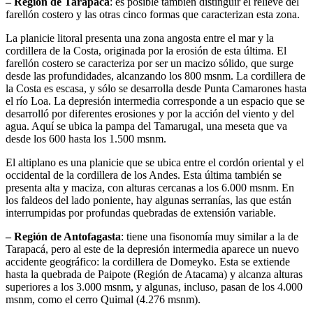
– Región de Tarapacá
: es posible también distinguir el relieve del
farellón costero y las otras cinco formas que caracterizan esta zona.
La planicie litoral presenta una zona angosta entre el mar y la
cordillera de la Costa, originada por la erosión de esta última. El
farellón costero se caracteriza por ser un macizo sólido, que surge
desde las profundidades, alcanzando los 800 msnm. La cordillera de
la Costa es escasa, y sólo se desarrolla desde Punta Camarones hasta
el río Loa. La depresión intermedia corresponde a un espacio que se
desarrolló por diferentes erosiones y por la acción del viento y del
agua. Aquí se ubica la pampa del Tamarugal, una meseta que va
desde los 600 hasta los 1.500 msnm.
El altiplano es una planicie que se ubica entre el cordón oriental y el
occidental de la cordillera de los Andes. Esta última también se
presenta alta y maciza, con alturas cercanas a los 6.000 msnm. En
los faldeos del lado poniente, hay algunas serranías, las que están
interrumpidas por profundas quebradas de extensión variable.
– Región de Antofagasta
: tiene una fisonomía muy similar a la de
Tarapacá, pero al este de la depresión intermedia aparece un nuevo
accidente geográfico: la cordillera de Domeyko. Esta se extiende
hasta la quebrada de Paipote (Región de Atacama) y alcanza alturas
superiores a los 3.000 msnm, y algunas, incluso, pasan de los 4.000
msnm, como el cerro Quimal (4.276 msnm).