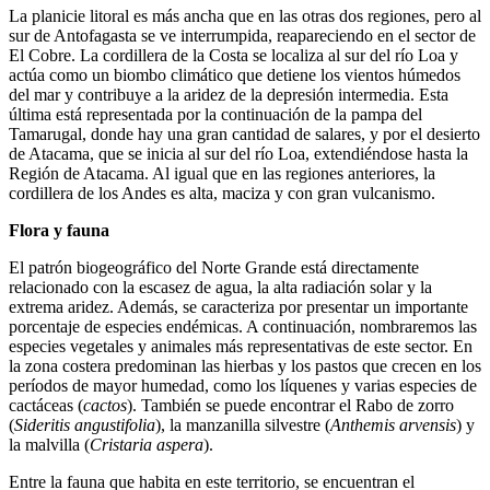
La planicie litoral es más ancha que en las otras dos regiones, pero al
sur de Antofagasta se ve interrumpida, reapareciendo en el sector de
El Cobre. La cordillera de la Costa se localiza al sur del río Loa y
actúa como un biombo climático que detiene los vientos húmedos
del mar y contribuye a la aridez de la depresión intermedia. Esta
última está representada por la continuación de la pampa del
Tamarugal, donde hay una gran cantidad de salares, y por el desierto
de Atacama, que se inicia al sur del río Loa, extendiéndose hasta la
Región de Atacama. Al igual que en las regiones anteriores, la
cordillera de los Andes es alta, maciza y con gran vulcanismo.
Flora y fauna
El patrón biogeográfico del Norte Grande está directamente
relacionado con la escasez de agua, la alta radiación solar y la
extrema aridez. Además, se caracteriza por presentar un importante
porcentaje de especies endémicas. A continuación, nombraremos las
especies vegetales y animales más representativas de este sector. En
la zona costera predominan las hierbas y los pastos que crecen en los
períodos de mayor humedad, como los líquenes y varias especies de
cactáceas (
cactos
). También se puede encontrar el Rabo de zorro
(
Sideritis angustifolia
), la manzanilla silvestre (
Anthemis arvensis
) y
la malvilla (
Cristaria aspera
).
Entre la fauna que habita en este territorio, se encuentran el