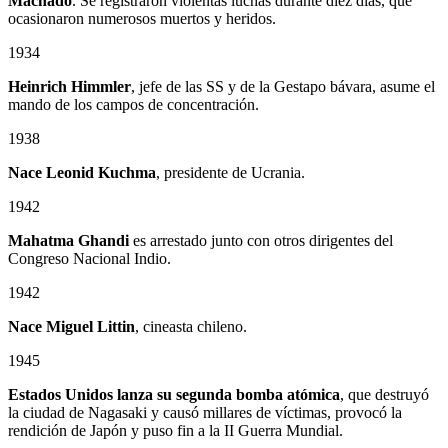
Machado
. Se registraron violentas luchas durante diez días, que
ocasionaron numerosos muertos y heridos.
1934
Heinrich Himmler
, jefe de las SS y de la Gestapo bávara, asume el
mando de los campos de concentración.
1938
Nace Leonid Kuchma
, presidente de Ucrania.
1942
Mahatma Ghandi
es arrestado junto con otros dirigentes del
Congreso Nacional Indio.
1942
Nace Miguel Littin
, cineasta chileno.
1945
Estados Unidos lanza su segunda bomba atómica
, que destruyó
la ciudad de Nagasaki y causó millares de víctimas, provocó la
rendición de Japón y puso fin a la II Guerra Mundial.