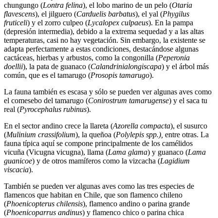
chungungo (
Lontra felina
), el lobo marino de un pelo (
Otaria
flavescens
), el jilguero (
Carduelis barbatus
), el yal (
Phygilus
fruticeli
) y el zorro culpeo (
Lycalopex culpaeus
). En la pampa
(depresión intermedia), debido a la extrema sequedad y a las altas
temperaturas, casi no hay vegetación. Sin embargo, la existente se
adapta perfectamente a estas condiciones, destacándose algunas
cactáceas, hierbas y arbustos, como la congonilla (
Peperonia
doellii
), la pata de guanaco (
Calandrinialongiscapa
) y el árbol más
común, que es el tamarugo (
Prosopis tamarugo
).
La fauna también es escasa y sólo se pueden ver algunas aves como
el comesebo del tamarugo (
Conirostrum tamarugense
) y el saca tu
real (
Pyrocephalus rubinus
).
En el sector andino crece la llareta (
Azorella compacta
), el susurco
(
Mulinium crassifolium
), la queñoa (
Polylepis spp.),
entre otras. La
fauna típica aquí se compone principalmente de los camélidos
vicuña (Vicugna vicugna), llama (
Lama glama
) y guanaco (
Lama
guanicoe
) y de otros mamíferos como la vizcacha (
Lagidium
viscacia
).
También se pueden ver algunas aves como las tres especies de
flamencos que habitan en Chile, que son flamenco chileno
(
Phoenicopterus chilensis
), flamenco andino o parina grande
(
Phoenicoparrus andinus
) y flamenco chico o parina chica