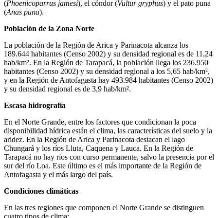
(
Phoenicoparrus jamesi
), el cóndor (
Vultur gryphus
) y el pato puna
(
Anas puna
).
Población de la Zona Norte
La población de la Región de Arica y Parinacota alcanza los
189.644 habitantes (Censo 2002) y su densidad regional es de 11,24
hab/km². En la Región de Tarapacá, la población llega los 236.950
habitantes (Censo 2002) y su densidad regional a los 5,65 hab/km²,
y en la Región de Antofagasta hay 493.984 habitantes (Censo 2002)
y su densidad regional es de 3,9 hab/km².
Escasa hidrografía
En el Norte Grande, entre los factores que condicionan la poca
disponibilidad hídrica están el clima, las características del suelo y la
aridez. En la Región de Arica y Parinacota destacan el lago
Chungará y los ríos Lluta, Caquena y Lauca. En la Región de
Tarapacá no hay ríos con curso permanente, salvo la presencia por el
sur del río Loa. Este último es el más importante de la Región de
Antofagasta y el más largo del país.
Condiciones climáticas
En las tres regiones que componen el Norte Grande se distinguen
cuatro tipos de clima: