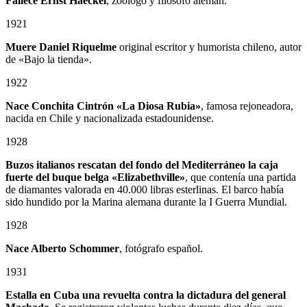
Fallece Ernst Haeckel
, zoólogo y filósofo alemán.
1921
Muere Daniel Riquelme
original escritor y humorista chileno, autor
de «Bajo la tienda».
1922
Nace Conchita Cintrón «La Diosa Rubia»
, famosa rejoneadora,
nacida en Chile y nacionalizada estadounidense.
1928
Buzos italianos rescatan del fondo del Mediterráneo la caja
fuerte del buque belga «Elizabethville»
, que contenía una partida
de diamantes valorada en 40.000 libras esterlinas. El barco había
sido hundido por la Marina alemana durante la I Guerra Mundial.
1928
Nace Alberto Schommer
, fotógrafo español.
1931
Estalla en Cuba una revuelta contra la dictadura del general