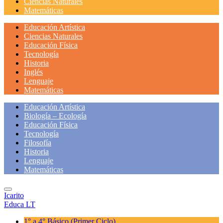
Ciencias Naturales
Matemáticas
Educación Artística
Ciencias Naturales
Educación Física
Tecnología
Historia
Inglés
Lenguaje
Matemáticas
Educación Artística
Biología – Ecología
Educación Física
Tecnología
Filosofía
Historia
Lenguaje
Matemáticas
Icarito
Educa LT
1° a 4° Básico
(Primer Ciclo)