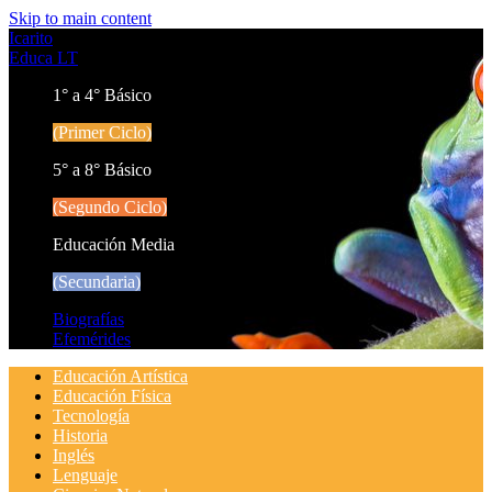
Skip to main content
Icarito
Educa LT
1° a 4° Básico
(Primer Ciclo)
5° a 8° Básico
(Segundo Ciclo)
Educación Media
(Secundaria)
Biografías
Efemérides
Educación Artística
Educación Física
Tecnología
Historia
Inglés
Lenguaje