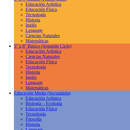
Educación Artística
Educación Física
Tecnología
Historia
Inglés
Lenguaje
Ciencias Naturales
Matemáticas
5° a 8° Básico
(Segundo Ciclo)
Educación Artística
Ciencias Naturales
Educación Física
Tecnología
Historia
Inglés
Lenguaje
Matemáticas
Educación Media
(Secundaria)
Educación Artística
Biología – Ecología
Educación Física
Tecnología
Filosofía
Historia
Lenguaje