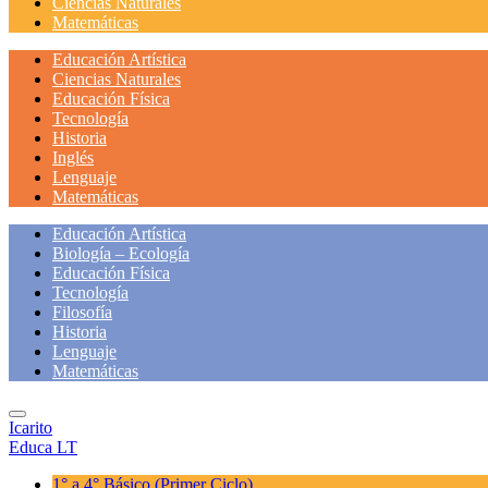
Ciencias Naturales
Matemáticas
Educación Artística
Ciencias Naturales
Educación Física
Tecnología
Historia
Inglés
Lenguaje
Matemáticas
Educación Artística
Biología – Ecología
Educación Física
Tecnología
Filosofía
Historia
Lenguaje
Matemáticas
Icarito
Educa LT
1° a 4° Básico
(Primer Ciclo)