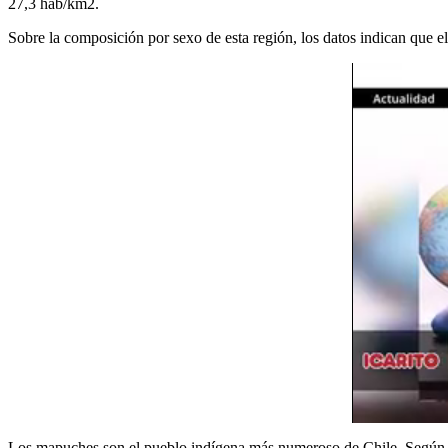
27,3 hab/km2.
Sobre la composición por sexo de esta región, los datos indican que 
Los mapuches son el pueblo indígena más numeroso de Chile. Según el