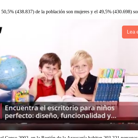
el 50,5% (438.837) de la población son mujeres y el 49,5% (430.698) s
Lea e
 Censo 2002, en la Región de la Araucanía habitan 203.221 personas per