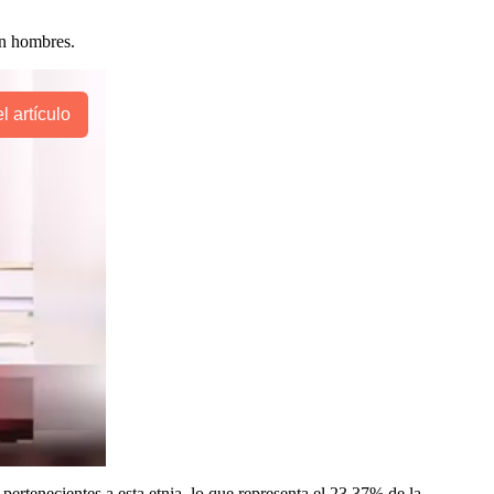
on hombres.
l artículo
tenecientes a esta etnia, lo que representa el 23,37% de la