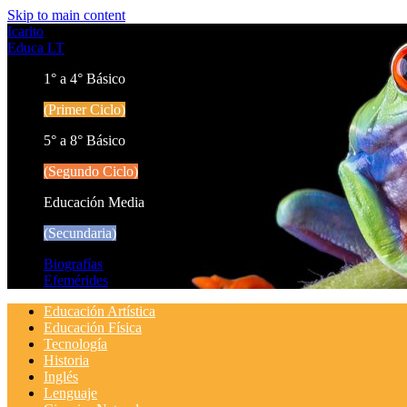
Skip to main content
Icarito
Educa LT
1° a 4° Básico
(Primer Ciclo)
5° a 8° Básico
(Segundo Ciclo)
Educación Media
(Secundaria)
Biografías
Efemérides
Educación Artística
Educación Física
Tecnología
Historia
Inglés
Lenguaje