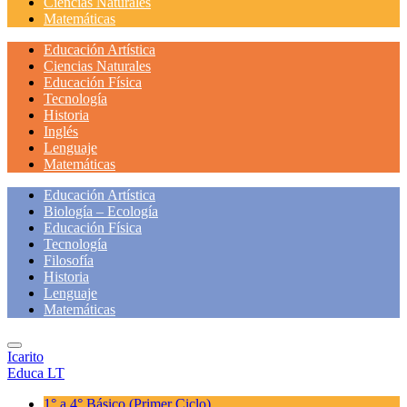
Ciencias Naturales
Matemáticas
Educación Artística
Ciencias Naturales
Educación Física
Tecnología
Historia
Inglés
Lenguaje
Matemáticas
Educación Artística
Biología – Ecología
Educación Física
Tecnología
Filosofía
Historia
Lenguaje
Matemáticas
Icarito
Educa LT
1° a 4° Básico
(Primer Ciclo)