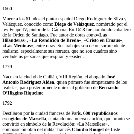
1660
Muere a los 61 años el pintor español Diego Rodríguez de Silva y
Velázquez, conocido como
Diego de Velázquez
, nombrado por el
rey Felipe IV, pintor de la Cámara. En 1658 fue nombrado caballero
de la Orden de Santiago. Fue autor de obras como»
Las
Hilanderas
«, «
La Rendición de Breda
«, «
Cristo en Emaús
«,
«
Las Meninas
«, entre otras. Sus trabajos son de un sorprendente
realismo, especialmente sus retratos, que no son cuadros sino
verdaderas personas que respiran y existen.
1779
Nace en la ciudad de Chillán, VIII Región, el abogado
José
Antonio Rodríguez Aldea
, quien primero fue simpatizante de los
realistas, para posteriormente unirse al gobierno de
Bernardo
O’Higgins Riquelme.
1792
Desfilaron por la ciudad francesa de París,
600 republicanos
escogidos de Marsella
, cantando una nueva canción, que pronto se
convirtió en símbolo de la Revolución: «La Marsellesa»,
composición obra del militar francés
Claudio Rouget
de Lisle