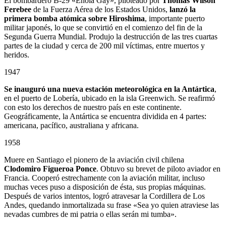
El bombardero B-29 «Enola Gay», piloteado por
Thomas Wilson
Ferebee
de la Fuerza Aérea de los Estados Unidos,
lanzó la
primera bomba atómica sobre Hiroshima
, importante puerto
militar japonés, lo que se convirtió en el comienzo del fin de la
Segunda Guerra Mundial. Produjo la destrucción de las tres cuartas
partes de la ciudad y cerca de 200 mil víctimas, entre muertos y
heridos.
1947
Se inauguró una nueva estación meteorológica en la Antártica
,
en el puerto de Lobería, ubicado en la isla Greenwich. Se reafirmó
con esto los derechos de nuestro país en este continente.
Geográficamente, la Antártica se encuentra dividida en 4 partes:
americana, pacífico, australiana y africana.
1958
Muere en Santiago el pionero de la aviación civil chilena
Clodomiro Figueroa Ponce
. Obtuvo su brevet de piloto aviador en
Francia. Cooperó estrechamente con la aviación militar, incluso
muchas veces puso a disposición de ésta, sus propias máquinas.
Después de varios intentos, logró atravesar la Cordillera de Los
Andes, quedando inmortalizada su frase «Sea yo quien atraviese las
nevadas cumbres de mi patria o ellas serán mi tumba».