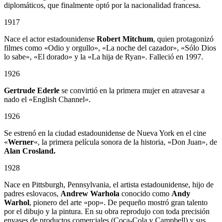
diplomáticos, que finalmente optó por la nacionalidad francesa.
1917
Nace el actor estadounidense
Robert Mitchum
, quien protagonizó
filmes como «Odio y orgullo», «La noche del cazador», «Sólo Dios
lo sabe», «El dorado» y la «La hija de Ryan». Falleció en 1997.
1926
Gertrude Ederle
se convirtió en la primera mujer en atravesar a
nado el «English Channel».
1926
Se estrenó en la ciudad estadounidense de Nueva York en el cine
«
Werner
«, la primera película sonora de la historia, «Don Juan», de
Alan Crosland.
1928
Nace en Pittsburgh, Pennsylvania, el artista estadounidense, hijo de
padres eslovacos,
Andrew Warhola
conocido como
Andy
Warhol
, pionero del arte «pop». De pequeño mostró gran talento
por el dibujo y la pintura. En su obra reprodujo con toda precisión
envases de productos comerciales (Coca-Cola y Campbell) y sus