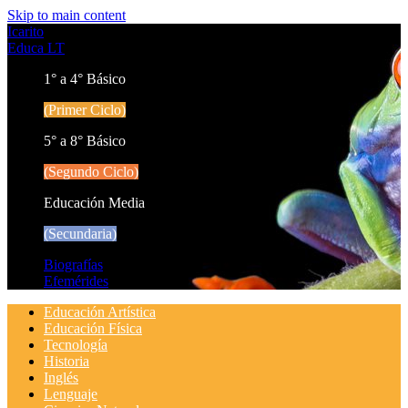
Skip to main content
Icarito
Educa LT
1° a 4° Básico
(Primer Ciclo)
5° a 8° Básico
(Segundo Ciclo)
Educación Media
(Secundaria)
Biografías
Efemérides
Educación Artística
Educación Física
Tecnología
Historia
Inglés
Lenguaje