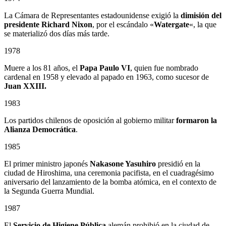
La Cámara de Representantes estadounidense exigió la
dimisión del
presidente Richard Nixon
, por el escándalo «
Watergate
«, la que
se materializó dos días más tarde.
1978
Muere a los 81 años, el
Papa Paulo VI
, quien fue nombrado
cardenal en 1958 y elevado al papado en 1963, como sucesor de
Juan XXIII.
1983
Los partidos chilenos de oposición al gobierno militar
formaron la
Alianza Democrática
.
1985
El primer ministro japonés
Nakasone Yasuhiro
presidió en la
ciudad de Hiroshima, una ceremonia pacifista, en el cuadragésimo
aniversario del lanzamiento de la bomba atómica, en el contexto de
la Segunda Guerra Mundial.
1987
El
Servicio de Higiene Pública
alemán prohibió en la ciudad de