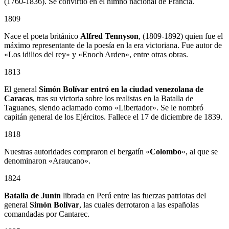
(1760-1836). Se convirtió en el himno nacional de Francia.
1809
Nace el poeta británico
Alfred Tennyson
, (1809-1892) quien fue el
máximo representante de la poesía en la era victoriana. Fue autor de
«Los idilios del rey» y «Enoch Arden», entre otras obras.
1813
El general
Simón Bolívar entró en la ciudad venezolana de
Caracas
, tras su victoria sobre los realistas en la Batalla de
Taguanes, siendo aclamado como «Libertador». Se le nombró
capitán general de los Ejércitos. Fallece el 17 de diciembre de 1839.
1818
Nuestras autoridades compraron el bergatín «
Colombo
«, al que se
denominaron «Araucano».
1824
Batalla de Junín
librada en Perú entre las fuerzas patriotas del
general
Simón Bolívar
, las cuales derrotaron a las españolas
comandadas por Cantarec.