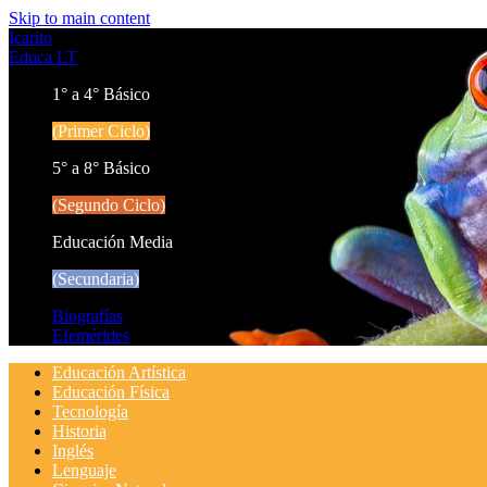
Skip to main content
Icarito
Educa LT
1° a 4° Básico
(Primer Ciclo)
5° a 8° Básico
(Segundo Ciclo)
Educación Media
(Secundaria)
Biografías
Efemérides
Educación Artística
Educación Física
Tecnología
Historia
Inglés
Lenguaje