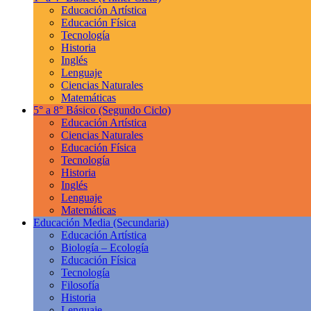
Educación Artística
Educación Física
Tecnología
Historia
Inglés
Lenguaje
Ciencias Naturales
Matemáticas
5° a 8° Básico
(Segundo Ciclo)
Educación Artística
Ciencias Naturales
Educación Física
Tecnología
Historia
Inglés
Lenguaje
Matemáticas
Educación Media
(Secundaria)
Educación Artística
Biología – Ecología
Educación Física
Tecnología
Filosofía
Historia
Lenguaje