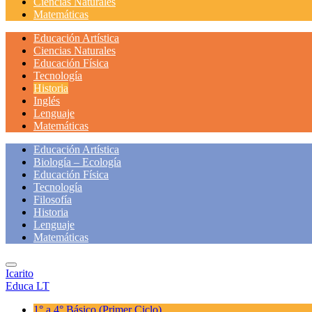
Ciencias Naturales
Matemáticas
Educación Artística
Ciencias Naturales
Educación Física
Tecnología
Historia
Inglés
Lenguaje
Matemáticas
Educación Artística
Biología – Ecología
Educación Física
Tecnología
Filosofía
Historia
Lenguaje
Matemáticas
Icarito
Educa LT
1° a 4° Básico
(Primer Ciclo)