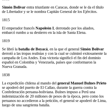
Simón Bolívar
entra triunfante en Caracas, donde se le da el título
de Libertador y se le nombra Capitán General de los Ejércitos.
1815
El emperador francés
Napoleón I
, derrotado por los aliados,
embarcó rumbo a su destierro en la isla de Santa Elena.
1819
Se libró la
batalla de Boyacá
, en la que el general
Simón Bolívar
derrotó a las tropas realistas y con la cual se culminó exitosamente la
campaña de Los Andes. Esta victoria significó el fin del dominio
español en Colombia y Venezuela, países que conformaron la
Nueva Granada.
1838
La expedición chilena al mando del
general Manuel Bulnes Prieto
se apoderó del puerto de El Callao, durante la guerra contra la
Confederación peruana-boliviana. Bulnes impuso a Perú una
indemnización de 20 millones de pesos de la época, pero como los
peruanos no accedieron a la petición, el general se apoderó de Lima,
luego de una sangrienta batalla.