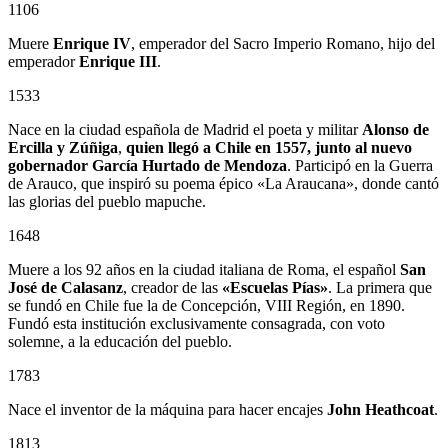
1106
Muere
Enrique IV
, emperador del Sacro Imperio Romano, hijo del
emperador
Enrique III
.
1533
Nace en la ciudad española de Madrid el poeta y militar
Alonso de
Ercilla y Zúñiga
,
quien llegó a Chile en 1557, junto al nuevo
gobernador
García Hurtado de Mendoza
. Participó en la Guerra
de Arauco, que inspiró su poema épico «La Araucana», donde cantó
las glorias del pueblo mapuche.
1648
Muere a los 92 años en la ciudad italiana de Roma, el español
San
José de Calasanz
, creador de las
«Escuelas Pías»
. La primera que
se fundó en Chile fue la de Concepción, VIII Región, en 1890.
Fundó esta institución exclusivamente consagrada, con voto
solemne, a la educación del pueblo.
1783
Nace el inventor de la máquina para hacer encajes
John Heathcoat
.
1813