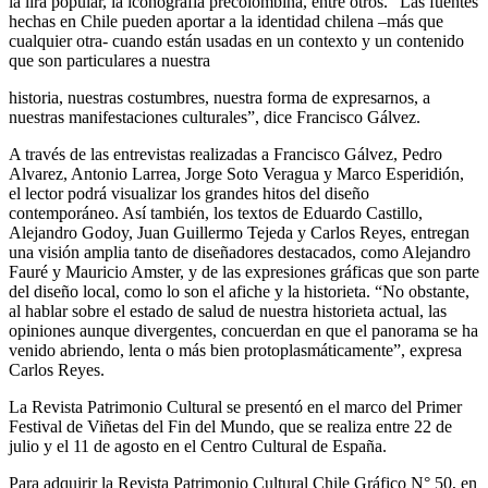
la lira popular, la iconografía precolombina, entre otros. “Las fuentes
hechas en Chile pueden aportar a la identidad chilena –más que
cualquier otra- cuando están usadas en un contexto y un contenido
que son particulares a nuestra
historia, nuestras costumbres, nuestra forma de expresarnos, a
nuestras manifestaciones culturales”, dice Francisco Gálvez.
A través de las entrevistas realizadas a Francisco Gálvez, Pedro
Alvarez, Antonio Larrea, Jorge Soto Veragua y Marco Esperidión,
el lector podrá visualizar los grandes hitos del diseño
contemporáneo. Así también, los textos de Eduardo Castillo,
Alejandro Godoy, Juan Guillermo Tejeda y Carlos Reyes, entregan
una visión amplia tanto de diseñadores destacados, como Alejandro
Fauré y Mauricio Amster, y de las expresiones gráficas que son parte
del diseño local, como lo son el afiche y la historieta. “No obstante,
al hablar sobre el estado de salud de nuestra historieta actual, las
opiniones aunque divergentes, concuerdan en que el panorama se ha
venido abriendo, lenta o más bien protoplasmáticamente”, expresa
Carlos Reyes.
La Revista Patrimonio Cultural se presentó en el marco del Primer
Festival de Viñetas del Fin del Mundo, que se realiza entre 22 de
julio y el 11 de agosto en el Centro Cultural de España.
Para adquirir la Revista Patrimonio Cultural Chile Gráfico N° 50, en