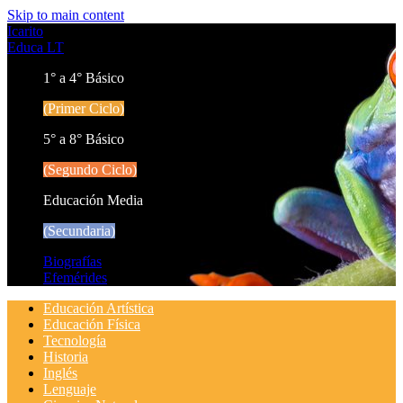
Skip to main content
Icarito
Educa LT
1° a 4° Básico
(Primer Ciclo)
5° a 8° Básico
(Segundo Ciclo)
Educación Media
(Secundaria)
Biografías
Efemérides
Educación Artística
Educación Física
Tecnología
Historia
Inglés
Lenguaje