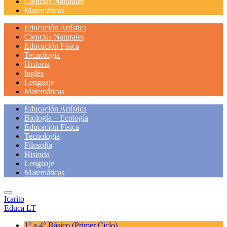
Ciencias Naturales
Matemáticas
Educación Artística
Ciencias Naturales
Educación Física
Tecnología
Historia
Inglés
Lenguaje
Matemáticas
Educación Artística
Biología – Ecología
Educación Física
Tecnología
Filosofía
Historia
Lenguaje
Matemáticas
Icarito
Educa LT
1° a 4° Básico
(Primer Ciclo)