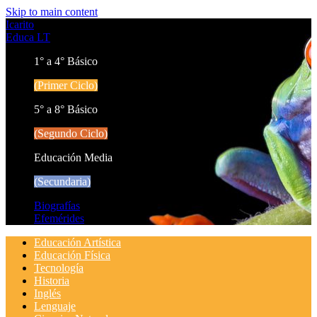
Skip to main content
Icarito
Educa LT
1° a 4° Básico
(Primer Ciclo)
5° a 8° Básico
(Segundo Ciclo)
Educación Media
(Secundaria)
Biografías
Efemérides
Educación Artística
Educación Física
Tecnología
Historia
Inglés
Lenguaje