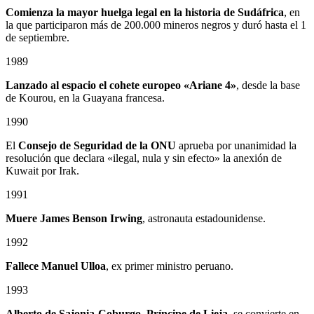
Comienza la mayor huelga legal en la historia de Sudáfrica
, en
la que participaron más de 200.000 mineros negros y duró hasta el 1
de septiembre.
1989
Lanzado al espacio el cohete europeo «Ariane 4»
, desde la base
de Kourou, en la Guayana francesa.
1990
El
Consejo de Seguridad de la ONU
aprueba por unanimidad la
resolución que declara «ilegal, nula y sin efecto» la anexión de
Kuwait por Irak.
1991
Muere James Benson Irwing
, astronauta estadounidense.
1992
Fallece Manuel Ulloa
, ex primer ministro peruano.
1993
Alberto de Sajonia-Coburgo, Príncipe de Lieja
, se convierte en