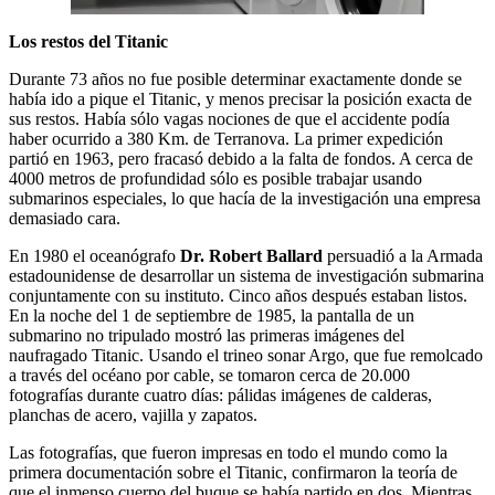
Los restos del Titanic
Durante 73 años no fue posible determinar exactamente donde se
había ido a pique el Titanic, y menos precisar la posición exacta de
sus restos. Había sólo vagas nociones de que el accidente podía
haber ocurrido a 380 Km. de Terranova. La primer expedición
partió en 1963, pero fracasó debido a la falta de fondos. A cerca de
4000 metros de profundidad sólo es posible trabajar usando
submarinos especiales, lo que hacía de la investigación una empresa
demasiado cara.
En 1980 el oceanógrafo
Dr. Robert Ballard
persuadió a la Armada
estadounidense de desarrollar un sistema de investigación submarina
conjuntamente con su instituto. Cinco años después estaban listos.
En la noche del 1 de septiembre de 1985, la pantalla de un
submarino no tripulado mostró las primeras imágenes del
naufragado Titanic. Usando el trineo sonar Argo, que fue remolcado
a través del océano por cable, se tomaron cerca de 20.000
fotografías durante cuatro días: pálidas imágenes de calderas,
planchas de acero, vajilla y zapatos.
Las fotografías, que fueron impresas en todo el mundo como la
primera documentación sobre el Titanic, confirmaron la teoría de
que el inmenso cuerpo del buque se había partido en dos. Mientras