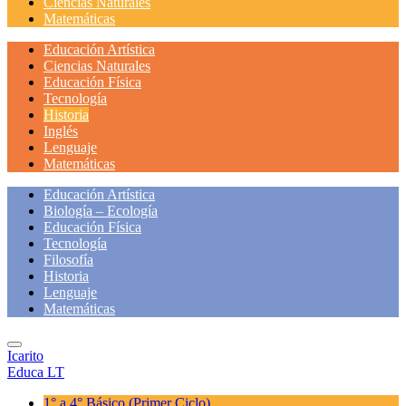
Ciencias Naturales
Matemáticas
Educación Artística
Ciencias Naturales
Educación Física
Tecnología
Historia
Inglés
Lenguaje
Matemáticas
Educación Artística
Biología – Ecología
Educación Física
Tecnología
Filosofía
Historia
Lenguaje
Matemáticas
Icarito
Educa LT
1° a 4° Básico
(Primer Ciclo)