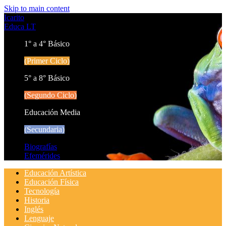
Skip to main content
Icarito
Educa LT
1° a 4° Básico
(Primer Ciclo)
5° a 8° Básico
(Segundo Ciclo)
Educación Media
(Secundaria)
Biografías
Efemérides
Educación Artística
Educación Física
Tecnología
Historia
Inglés
Lenguaje