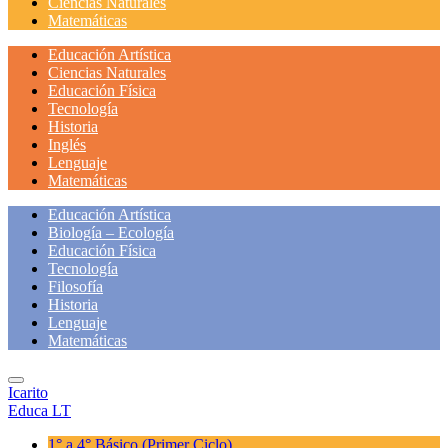
Ciencias Naturales
Matemáticas
Educación Artística
Ciencias Naturales
Educación Física
Tecnología
Historia
Inglés
Lenguaje
Matemáticas
Educación Artística
Biología – Ecología
Educación Física
Tecnología
Filosofía
Historia
Lenguaje
Matemáticas
Icarito
Educa LT
1° a 4° Básico
(Primer Ciclo)