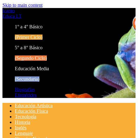
Skip to main content
Icarito
Educa LT
1° a 4° Básico
(Primer Ciclo)
5° a 8° Básico
(Segundo Ciclo)
Educación Media
(Secundaria)
Biografías
Efemérides
Educación Artística
Educación Física
Tecnología
Historia
Inglés
Lenguaje