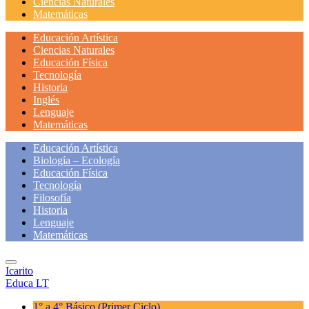
Ciencias Naturales
Matemáticas
Educación Artística
Ciencias Naturales
Educación Física
Tecnología
Historia
Inglés
Lenguaje
Matemáticas
Educación Artística
Biología – Ecología
Educación Física
Tecnología
Filosofía
Historia
Lenguaje
Matemáticas
Icarito
Educa LT
1° a 4° Básico
(Primer Ciclo)