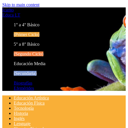
Skip to main content
Icarito
Educa LT
1° a 4° Básico
(Primer Ciclo)
5° a 8° Básico
(Segundo Ciclo)
Educación Media
(Secundaria)
Biografías
Efemérides
Educación Artística
Educación Física
Tecnología
Historia
Inglés
Lenguaje