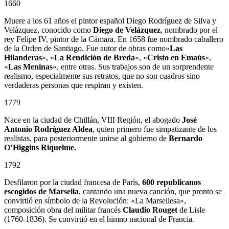
1660
Muere a los 61 años el pintor español Diego Rodríguez de Silva y
Velázquez, conocido como
Diego de Velázquez
, nombrado por el
rey Felipe IV, pintor de la Cámara. En 1658 fue nombrado caballero
de la Orden de Santiago. Fue autor de obras como»
Las
Hilanderas
«, «
La Rendición de Breda
«, «
Cristo en Emaús
«,
«
Las Meninas
«, entre otras. Sus trabajos son de un sorprendente
realismo, especialmente sus retratos, que no son cuadros sino
verdaderas personas que respiran y existen.
1779
Nace en la ciudad de Chillán, VIII Región, el abogado
José
Antonio Rodríguez Aldea
, quien primero fue simpatizante de los
realistas, para posteriormente unirse al gobierno de
Bernardo
O’Higgins Riquelme.
1792
Desfilaron por la ciudad francesa de París,
600 republicanos
escogidos de Marsella
, cantando una nueva canción, que pronto se
convirtió en símbolo de la Revolución: «La Marsellesa»,
composición obra del militar francés
Claudio Rouget
de Lisle
(1760-1836). Se convirtió en el himno nacional de Francia.