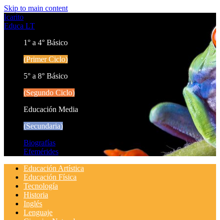
Skip to main content
Icarito
Educa LT
1° a 4° Básico
(Primer Ciclo)
5° a 8° Básico
(Segundo Ciclo)
Educación Media
(Secundaria)
Biografías
Efemérides
Educación Artística
Educación Física
Tecnología
Historia
Inglés
Lenguaje