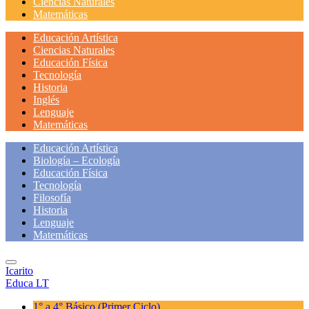
Ciencias Naturales
Matemáticas
Educación Artística
Ciencias Naturales
Educación Física
Tecnología
Historia
Inglés
Lenguaje
Matemáticas
Educación Artística
Biología – Ecología
Educación Física
Tecnología
Filosofía
Historia
Lenguaje
Matemáticas
Icarito
Educa LT
1° a 4° Básico
(Primer Ciclo)