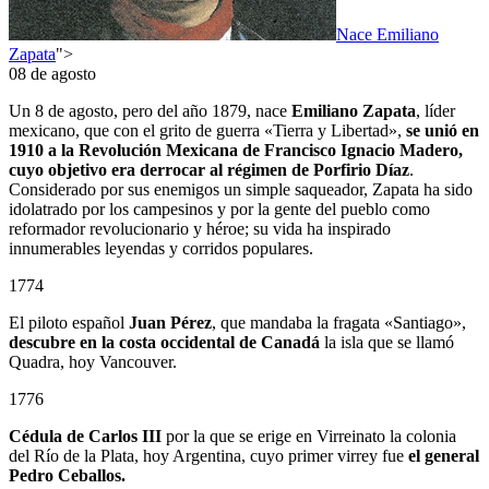
Nace Emiliano
Zapata
">
08 de agosto
Un 8 de agosto, pero del año 1879, nace
Emiliano Zapata
, líder
mexicano, que con el grito de guerra «Tierra y Libertad»,
se unió en
1910 a la Revolución Mexicana de Francisco Ignacio Madero,
cuyo objetivo era derrocar al régimen de Porfirio Díaz
.
Considerado por sus enemigos un simple saqueador, Zapata ha sido
idolatrado por los campesinos y por la gente del pueblo como
reformador revolucionario y héroe; su vida ha inspirado
innumerables leyendas y corridos populares.
1774
El piloto español
Juan Pérez
, que mandaba la fragata «Santiago»,
descubre en la costa occidental de Canadá
la isla que se llamó
Quadra, hoy Vancouver.
1776
Cédula de Carlos III
por la que se erige en Virreinato la colonia
del Río de la Plata, hoy Argentina, cuyo primer virrey fue
el general
Pedro Ceballos.