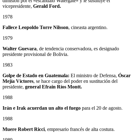
dimisión por el «escándalo Watergate» y le sustituye el
vicepresidente,
Gerald Ford.
1978
Fallece
Leopoldo Torre Nilsson
, cineasta argentino.
1979
Walter Guevara
, de tendencia conservadora, es designado
presidente provisional de Bolivia.
1983
Golpe de Estado en Guatemala:
El ministro de Defensa,
Óscar
Mejía Víctores
, se hace cargo del poder en sustitución del
presidente,
general Efrain Ríos Montt.
1988
Irán e Irak acuerdan un alto el fuego
para el 20 de agosto.
1988
Muere Robert Ricci
, empresario francés de alta costura.
1989