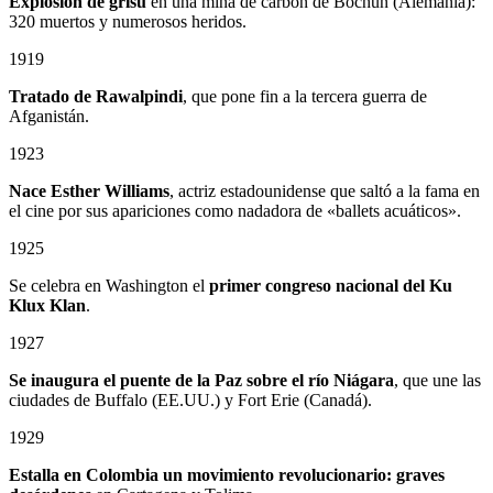
Explosión de grisú
en una mina de carbón de Bochun (Alemania):
320 muertos y numerosos heridos.
1919
Tratado de Rawalpindi
, que pone fin a la tercera guerra de
Afganistán.
1923
Nace Esther Williams
, actriz estadounidense que saltó a la fama en
el cine por sus apariciones como nadadora de «ballets acuáticos».
1925
Se celebra en Washington el
primer congreso nacional del Ku
Klux Klan
.
1927
Se inaugura el puente de la Paz sobre el río Niágara
, que une las
ciudades de Buffalo (EE.UU.) y Fort Erie (Canadá).
1929
Estalla en Colombia un
movimiento revolucionario: graves