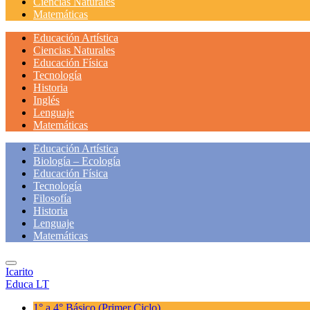
Ciencias Naturales
Matemáticas
Educación Artística
Ciencias Naturales
Educación Física
Tecnología
Historia
Inglés
Lenguaje
Matemáticas
Educación Artística
Biología – Ecología
Educación Física
Tecnología
Filosofía
Historia
Lenguaje
Matemáticas
Icarito
Educa LT
1° a 4° Básico
(Primer Ciclo)