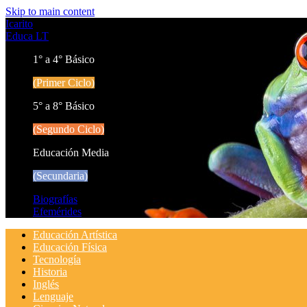
Skip to main content
Icarito
Educa LT
1° a 4° Básico
(Primer Ciclo)
5° a 8° Básico
(Segundo Ciclo)
Educación Media
(Secundaria)
Biografías
Efemérides
Educación Artística
Educación Física
Tecnología
Historia
Inglés
Lenguaje