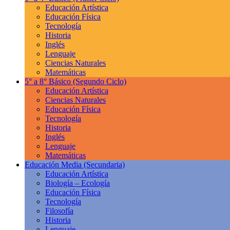
Educación Artística
Educación Física
Tecnología
Historia
Inglés
Lenguaje
Ciencias Naturales
Matemáticas
5° a 8° Básico
(Segundo Ciclo)
Educación Artística
Ciencias Naturales
Educación Física
Tecnología
Historia
Inglés
Lenguaje
Matemáticas
Educación Media
(Secundaria)
Educación Artística
Biología – Ecología
Educación Física
Tecnología
Filosofía
Historia
Lenguaje