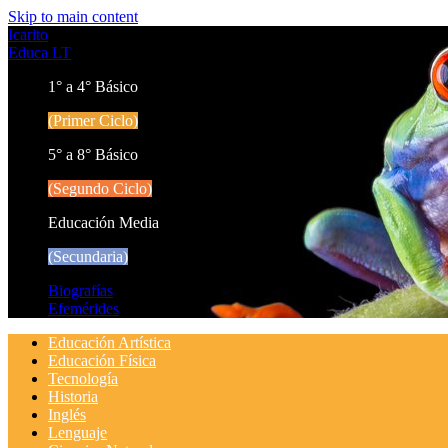
Skip to main content
Icarito
Educa LT
1° a 4° Básico
(Primer Ciclo)
5° a 8° Básico
(Segundo Ciclo)
Educación Media
(Secundaria)
Biografías
Efemérides
Educación Artística
Educación Física
Tecnología
Historia
Inglés
Lenguaje