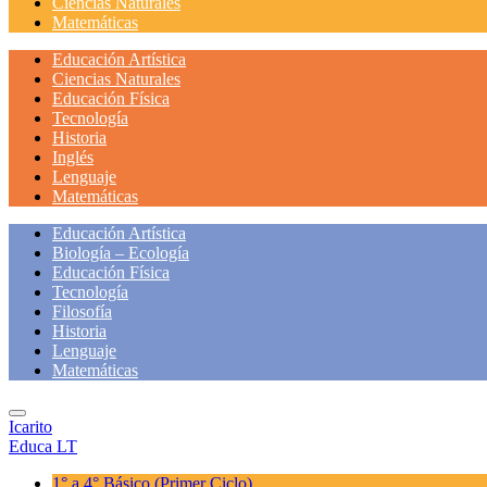
Ciencias Naturales
Matemáticas
Educación Artística
Ciencias Naturales
Educación Física
Tecnología
Historia
Inglés
Lenguaje
Matemáticas
Educación Artística
Biología – Ecología
Educación Física
Tecnología
Filosofía
Historia
Lenguaje
Matemáticas
Icarito
Educa LT
1° a 4° Básico
(Primer Ciclo)