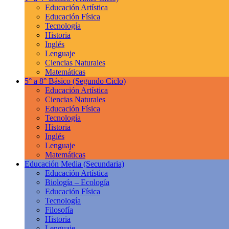
Educación Artística
Educación Física
Tecnología
Historia
Inglés
Lenguaje
Ciencias Naturales
Matemáticas
5° a 8° Básico
(Segundo Ciclo)
Educación Artística
Ciencias Naturales
Educación Física
Tecnología
Historia
Inglés
Lenguaje
Matemáticas
Educación Media
(Secundaria)
Educación Artística
Biología – Ecología
Educación Física
Tecnología
Filosofía
Historia
Lenguaje