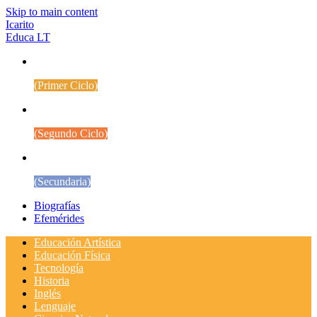
Skip to main content
Icarito
Educa LT
1° a 4° Básico
(Primer Ciclo)
5° a 8° Básico
(Segundo Ciclo)
Educación Media
(Secundaria)
Biografías
Efemérides
Educación Artística
Educación Física
Tecnología
Historia
Inglés
Lenguaje