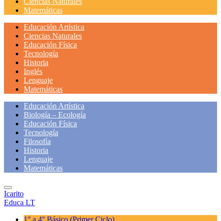
Ciencias Naturales
Matemáticas
Educación Artística
Ciencias Naturales
Educación Física
Tecnología
Historia
Inglés
Lenguaje
Matemáticas
Educación Artística
Biología – Ecología
Educación Física
Tecnología
Filosofía
Historia
Lenguaje
Matemáticas
Icarito
Educa LT
1° a 4° Básico
(Primer Ciclo)