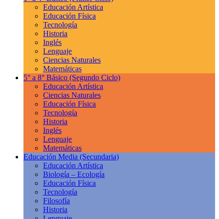
Educación Artística
Educación Física
Tecnología
Historia
Inglés
Lenguaje
Ciencias Naturales
Matemáticas
5° a 8° Básico
(Segundo Ciclo)
Educación Artística
Ciencias Naturales
Educación Física
Tecnología
Historia
Inglés
Lenguaje
Matemáticas
Educación Media
(Secundaria)
Educación Artística
Biología – Ecología
Educación Física
Tecnología
Filosofía
Historia
Lenguaje