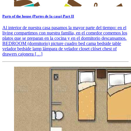
Parts of the house (Partes de la casa) Part II
Al interior de nuestra casa pasamos la mayor parte del tiempo: en el
living compartimos con nuestra familia, en el comedor comemos los
platos que se preparan en la cocina y en el dormitorio descansamos.
BEDROOM (dormitorio) picture cuadro bed cama bedside table
velador bedside lamp lámpara de velador closet clóset chest of
drawers cajonera […]