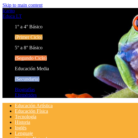
Skip to main content
Icarito
Educa LT
1° a 4° Básico
(Primer Ciclo)
5° a 8° Básico
(Segundo Ciclo)
Educación Media
(Secundaria)
Biografías
Efemérides
Educación Artística
Educación Física
Tecnología
Historia
Inglés
Lenguaje