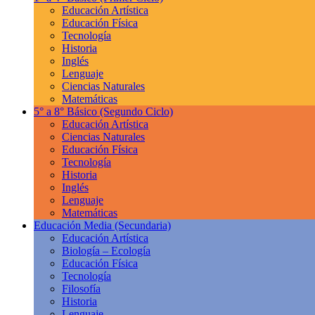
Educación Artística
Educación Física
Tecnología
Historia
Inglés
Lenguaje
Ciencias Naturales
Matemáticas
5° a 8° Básico
(Segundo Ciclo)
Educación Artística
Ciencias Naturales
Educación Física
Tecnología
Historia
Inglés
Lenguaje
Matemáticas
Educación Media
(Secundaria)
Educación Artística
Biología – Ecología
Educación Física
Tecnología
Filosofía
Historia
Lenguaje