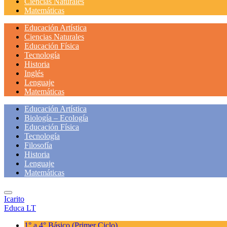
Ciencias Naturales
Matemáticas
Educación Artística
Ciencias Naturales
Educación Física
Tecnología
Historia
Inglés
Lenguaje
Matemáticas
Educación Artística
Biología – Ecología
Educación Física
Tecnología
Filosofía
Historia
Lenguaje
Matemáticas
Icarito
Educa LT
1° a 4° Básico
(Primer Ciclo)