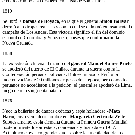
embarcó rumbo a su destierro en la isla de Santa Elena.
1819
Se libró la
batalla de Boyacá
, en la que el general
Simón Bolívar
derrotó a las tropas realistas y con la cual se culminó exitosamente la
campaña de Los Andes. Esta victoria significó el fin del dominio
español en Colombia y Venezuela, países que conformaron la
Nueva Granada.
1838
La expedición chilena al mando del
general Manuel Bulnes Prieto
se apoderó del puerto de El Callao, durante la guerra contra la
Confederación peruana-boliviana. Bulnes impuso a Perú una
indemnización de 20 millones de pesos de la época, pero como los
peruanos no accedieron a la petición, el general se apoderó de Lima,
luego de una sangrienta batalla.
1876
Nace la bailarina de danzas exóticas y espía holandesa
«Mata
Hari»
, cuyo verdadero nombre era
Margareta Gertruida Zelle
.
Supuestamente, espía alemana durante la Primera Guerra Mundial,
posteriormente fue arrestada, condenada y fusilada en 1917.
Actualmente, existen grandes dudas sobre la autenticidad de las