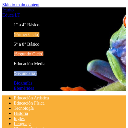
Skip to main content
Icarito
Educa LT
1° a 4° Básico
(Primer Ciclo)
5° a 8° Básico
(Segundo Ciclo)
Educación Media
(Secundaria)
Biografías
Efemérides
Educación Artística
Educación Física
Tecnología
Historia
Inglés
Lenguaje