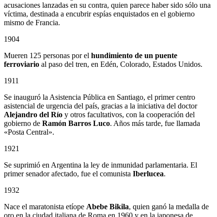
acusaciones lanzadas en su contra, quien parece haber sido sólo una
víctima, destinada a encubrir espías enquistados en el gobierno
mismo de Francia.
1904
Mueren 125 personas por el
hundimiento de un puente
ferroviario
al paso del tren, en Edén, Colorado, Estados Unidos.
1911
Se inauguró la Asistencia Pública en Santiago, el primer centro
asistencial de urgencia del país, gracias a la iniciativa del doctor
Alejandro del Río
y otros facultativos, con la cooperación del
gobierno de
Ramón Barros Luco
. Años más tarde, fue llamada
«Posta Central».
1921
Se suprimió en Argentina la ley de inmunidad parlamentaria. El
primer senador afectado, fue el comunista
Iberlucea
.
1932
Nace el maratonista etíope
Abebe Bikila
, quien ganó la medalla de
oro en la ciudad italiana de Roma en 1960 y en la japonesa de