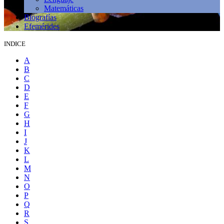
Matemáticas
Biografías
Efemérides
INDICE
A
B
C
D
E
F
G
H
I
J
K
L
M
N
O
P
Q
R
S