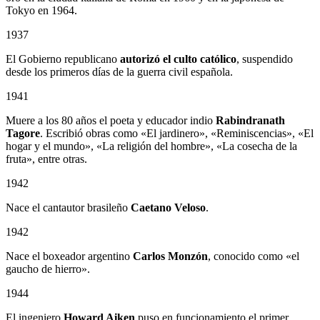
Tokyo en 1964.
1937
El Gobierno republicano
autorizó el culto católico
, suspendido
desde los primeros días de la guerra civil española.
1941
Muere a los 80 años el poeta y educador indio
Rabindranath
Tagore
. Escribió obras como «El jardinero», «Reminiscencias», «El
hogar y el mundo», «La religión del hombre», «La cosecha de la
fruta», entre otras.
1942
Nace el cantautor brasileño
Caetano Veloso
.
1942
Nace el boxeador argentino
Carlos Monzón
, conocido como «el
gaucho de hierro».
1944
El ingeniero
Howard Aiken
puso en funcionamiento el primer