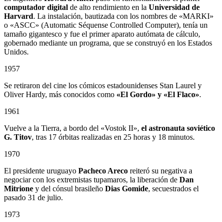
computador digital
de alto rendimiento en la
Universidad de
Harvard
. La instalación, bautizada con los nombres de «MARKI»
o «ASCC» (Automatic Séquense Controlled Computer), tenía un
tamaño gigantesco y fue el primer aparato autómata de cálculo,
gobernado mediante un programa, que se construyó en los Estados
Unidos.
1957
Se retiraron del cine los cómicos estadounidenses Stan Laurel y
Oliver Hardy, más conocidos como
«El Gordo» y «El Flaco»
.
1961
Vuelve a la Tierra, a bordo del «Vostok II»,
el astronauta soviético
G. Titov
, tras 17 órbitas realizadas en 25 horas y 18 minutos.
1970
El presidente uruguayo
Pacheco Areco
reiteró su negativa a
negociar con los extremistas tupamaros, la liberación de
Dan
Mitrione
y del cónsul brasileño
Dias Gomide
, secuestrados el
pasado 31 de julio.
1973