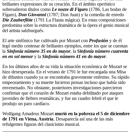
brillantes expresiones de su creación. En el ámbito operístico
sobresalieron títulos como
Le nozze di Figaro
(1786, Las bodas de
Fígaro),
Don Giovanni
(1787; Don Juan) y la comedia de enredo
Die Zauberflöte
(1791 La Flauta mágica). En estas composiciones
predomina sobre la estructura dramática de la ópera el genio musical
del artista salzburgués.
El arte sinfónico fue cultivado por Mozart con
Profusión
y de él
legó medio centenar de brillantes ejemplos, entre los que se cuentan
la
Sinfonía número 35 en do mayor
, la
S
infonía número cuarenta
en en sol menor
y la
Sinfonía número 41 en do mayor
.
En los últimos años de su vida la situación económica de Mozart se
hizo desesperada. En el verano de 1791 le fue encargada una Misa
de difuntos cuando ya se encontraba gravemente enfermo. Su rápido
empeoramiento y su muerte hicieron pensar incluso que había sido
envenenado. No obstante, posteriores investigaciones parecieron
confirmar que el corazón de Mozart estaba debilitado por ataques
juveniles de fiebres reumáticas, y fue un cuadro febril el que le
produjo un paro cardíaco.
Wolfgang Amadeus Mozart
murió en la pobreza el 5 de diciembre
de 1791 en Viena, Austria
. Desaparecía así una de las más
refulgentes figuras del clasicismo musical.