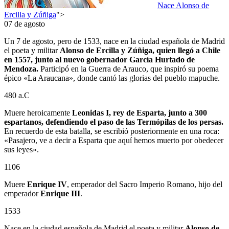
Nace Alonso de
Ercilla y Zúñiga
">
07 de agosto
Un 7 de agosto, pero de 1533, nace en la ciudad española de Madrid
el poeta y militar
Alonso de Ercilla y Zúñiga, quien llegó a Chile
en 1557, junto al nuevo gobernador García Hurtado de
Mendoza.
Participó en la Guerra de Arauco, que inspiró su poema
épico «La Araucana», donde cantó las glorias del pueblo mapuche.
480 a.C
Muere heroicamente
Leonidas I, rey de Esparta, junto a 300
espartanos, defendiendo el paso de las Termópilas de los persas.
En recuerdo de esta batalla, se escribió posteriormente en una roca:
«Pasajero, ve a decir a Esparta que aquí hemos muerto por obedecer
sus leyes».
1106
Muere
Enrique IV
, emperador del Sacro Imperio Romano, hijo del
emperador
Enrique III
.
1533
Nace en la ciudad española de Madrid el poeta y militar
Alonso de