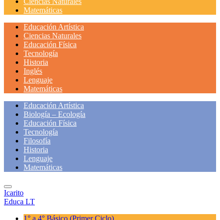
Ciencias Naturales
Matemáticas
Educación Artística
Ciencias Naturales
Educación Física
Tecnología
Historia
Inglés
Lenguaje
Matemáticas
Educación Artística
Biología – Ecología
Educación Física
Tecnología
Filosofía
Historia
Lenguaje
Matemáticas
Icarito
Educa LT
1° a 4° Básico
(Primer Ciclo)