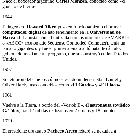
Nace el boxeador argentino
Carlos Monzón
, conocido como «el
gaucho de hierro».
1944
El ingeniero
Howard Aiken
puso en funcionamiento el primer
computador digital
de alto rendimiento en la
Universidad de
Harvard
. La instalación, bautizada con los nombres de «MARKI»
o «ASCC» (Automatic Séquense Controlled Computer), tenía un
tamaño gigantesco y fue el primer aparato autómata de cálculo,
gobernado mediante un programa, que se construyó en los Estados
Unidos.
1957
Se retiraron del cine los cómicos estadounidenses Stan Laurel y
Oliver Hardy, más conocidos como
«El Gordo» y «El Flaco»
.
1961
Vuelve a la Tierra, a bordo del «Vostok II»,
el astronauta soviético
G. Titov
, tras 17 órbitas realizadas en 25 horas y 18 minutos.
1970
El presidente uruguayo
Pacheco Areco
reiteró su negativa a