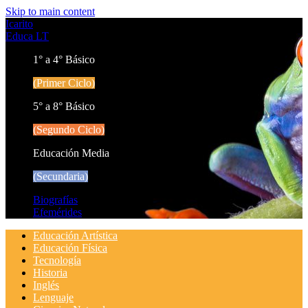
Skip to main content
Icarito
Educa LT
1° a 4° Básico
(Primer Ciclo)
5° a 8° Básico
(Segundo Ciclo)
Educación Media
(Secundaria)
Biografías
Efemérides
Educación Artística
Educación Física
Tecnología
Historia
Inglés
Lenguaje