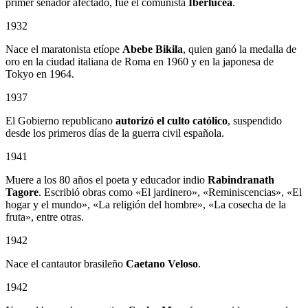
primer senador afectado, fue el comunista
Iberlucea
.
1932
Nace el maratonista etíope
Abebe Bikila
, quien ganó la medalla de
oro en la ciudad italiana de Roma en 1960 y en la japonesa de
Tokyo en 1964.
1937
El Gobierno republicano
autorizó el culto católico
, suspendido
desde los primeros días de la guerra civil española.
1941
Muere a los 80 años el poeta y educador indio
Rabindranath
Tagore
. Escribió obras como «El jardinero», «Reminiscencias», «El
hogar y el mundo», «La religión del hombre», «La cosecha de la
fruta», entre otras.
1942
Nace el cantautor brasileño
Caetano Veloso
.
1942