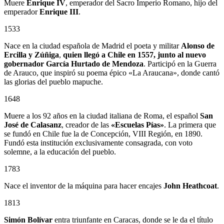
Muere
Enrique IV
, emperador del Sacro Imperio Romano, hijo del
emperador
Enrique III
.
1533
Nace en la ciudad española de Madrid el poeta y militar
Alonso de
Ercilla y Zúñiga
,
quien llegó a Chile en 1557, junto al nuevo
gobernador
García Hurtado de Mendoza
. Participó en la Guerra
de Arauco, que inspiró su poema épico «La Araucana», donde cantó
las glorias del pueblo mapuche.
1648
Muere a los 92 años en la ciudad italiana de Roma, el español
San
José de Calasanz
, creador de las
«Escuelas Pías»
. La primera que
se fundó en Chile fue la de Concepción, VIII Región, en 1890.
Fundó esta institución exclusivamente consagrada, con voto
solemne, a la educación del pueblo.
1783
Nace el inventor de la máquina para hacer encajes
John Heathcoat
.
1813
Simón Bolívar
entra triunfante en Caracas, donde se le da el título