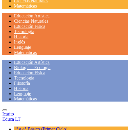
Ciencias Naturales
Matemáticas
Educación Artística
Ciencias Naturales
Educación Física
Tecnología
Historia
Inglés
Lenguaje
Matemáticas
Educación Artística
Biología – Ecología
Educación Física
Tecnología
Filosofía
Historia
Lenguaje
Matemáticas
Icarito
Educa LT
1° a 4° Básico
(Primer Ciclo)