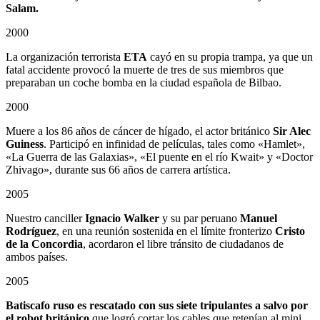
Salam.
2000
La organización terrorista
ETA
cayó en su propia trampa, ya que un
fatal accidente provocó la muerte de tres de sus miembros que
preparaban un coche bomba en la ciudad española de Bilbao.
2000
Muere a los 86 años de cáncer de hígado, el actor británico
Sir Alec
Guiness
. Participó en infinidad de películas, tales como «Hamlet»,
«La Guerra de las Galaxias», «El puente en el río Kwait» y «Doctor
Zhivago», durante sus 66 años de carrera artística.
2005
Nuestro canciller
Ignacio Walker
y su par peruano
Manuel
Rodríguez
, en una reunión sostenida en el límite fronterizo
Cristo
de la Concordia
, acordaron el libre tránsito de ciudadanos de
ambos países.
2005
Batiscafo ruso es rescatado con sus siete tripulantes a salvo por
el robot británico
que logró cortar los cables que retenían al mini