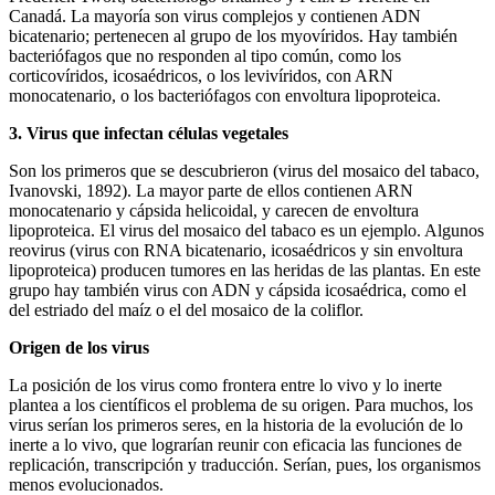
Canadá. La mayoría son virus complejos y contienen ADN
bicatenario; pertenecen al grupo de los myovíridos. Hay también
bacteriófagos que no responden al tipo común, como los
corticovíridos, icosaédricos, o los levivíridos, con ARN
monocatenario, o los bacteriófagos con envoltura lipoproteica.
3. Virus que infectan células vegetales
Son los primeros que se descubrieron (virus del mosaico del tabaco,
Ivanovski, 1892). La mayor parte de ellos contienen ARN
monocatenario y cápsida helicoidal, y carecen de envoltura
lipoproteica. El virus del mosaico del tabaco es un ejemplo. Algunos
reovirus (virus con RNA bicatenario, icosaédricos y sin envoltura
lipoproteica) producen tumores en las heridas de las plantas. En este
grupo hay también virus con ADN y cápsida icosaédrica, como el
del estriado del maíz o el del mosaico de la coliflor.
Origen de los virus
La posición de los virus como frontera entre lo vivo y lo inerte
plantea a los científicos el problema de su origen. Para muchos, los
virus serían los primeros seres, en la historia de la evolución de lo
inerte a lo vivo, que lograrían reunir con eficacia las funciones de
replicación, transcripción y traducción. Serían, pues, los organismos
menos evolucionados.