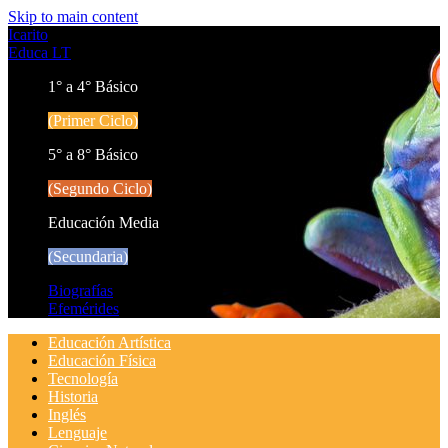
Skip to main content
Icarito
Educa LT
1° a 4° Básico
(Primer Ciclo)
5° a 8° Básico
(Segundo Ciclo)
Educación Media
(Secundaria)
Biografías
Efemérides
Educación Artística
Educación Física
Tecnología
Historia
Inglés
Lenguaje