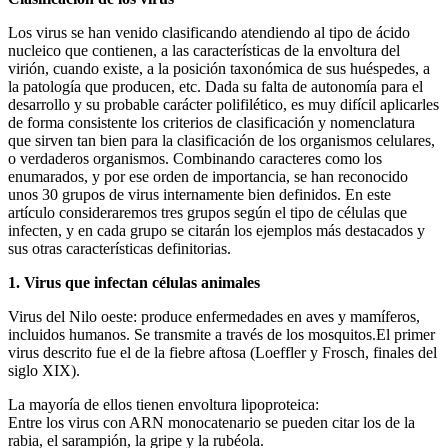
Los virus se han venido clasificando atendiendo al tipo de ácido
nucleico que contienen, a las características de la envoltura del
virión, cuando existe, a la posición taxonómica de sus huéspedes, a
la patología que producen, etc. Dada su falta de autonomía para el
desarrollo y su probable carácter polifilético, es muy difícil aplicarles
de forma consistente los criterios de clasificación y nomenclatura
que sirven tan bien para la clasificación de los organismos celulares,
o verdaderos organismos. Combinando caracteres como los
enumarados, y por ese orden de importancia, se han reconocido
unos 30 grupos de virus internamente bien definidos. En este
artículo consideraremos tres grupos según el tipo de células que
infecten, y en cada grupo se citarán los ejemplos más destacados y
sus otras características definitorias.
1. Virus que infectan células animales
Virus del Nilo oeste: produce enfermedades en aves y mamíferos,
incluidos humanos. Se transmite a través de los mosquitos.El primer
virus descrito fue el de la fiebre aftosa (Loeffler y Frosch, finales del
siglo XIX).
La mayoría de ellos tienen envoltura lipoproteica:
Entre los virus con ARN monocatenario se pueden citar los de la
rabia, el sarampión, la gripe y la rubéola.