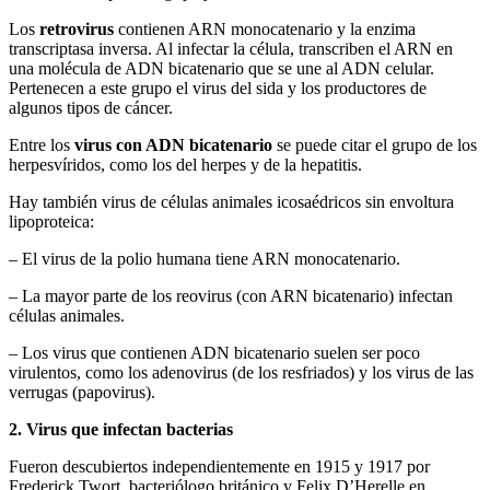
Los
retrovirus
contienen ARN monocatenario y la enzima
transcriptasa inversa. Al infectar la célula, transcriben el ARN en
una molécula de ADN bicatenario que se une al ADN celular.
Pertenecen a este grupo el virus del sida y los productores de
algunos tipos de cáncer.
Entre los
virus con ADN bicatenario
se puede citar el grupo de los
herpesvíridos, como los del herpes y de la hepatitis.
Hay también virus de células animales icosaédricos sin envoltura
lipoproteica:
– El virus de la polio humana tiene ARN monocatenario.
– La mayor parte de los reovirus (con ARN bicatenario) infectan
células animales.
– Los virus que contienen ADN bicatenario suelen ser poco
virulentos, como los adenovirus (de los resfriados) y los virus de las
verrugas (papovirus).
2. Virus que infectan bacterias
Fueron descubiertos independientemente en 1915 y 1917 por
Frederick Twort, bacteriólogo británico y Felix D’Herelle en