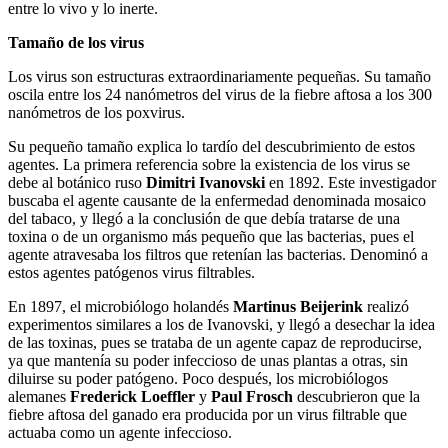
entre lo vivo y lo inerte.
Tamaño de los virus
Los virus son estructuras extraordinariamente pequeñas. Su tamaño
oscila entre los 24 nanómetros del virus de la fiebre aftosa a los 300
nanómetros de los poxvirus.
Su pequeño tamaño explica lo tardío del descubrimiento de estos
agentes. La primera referencia sobre la existencia de los virus se
debe al botánico ruso
Dimitri Ivanovski
en 1892. Este investigador
buscaba el agente causante de la enfermedad denominada mosaico
del tabaco, y llegó a la conclusión de que debía tratarse de una
toxina o de un organismo más pequeño que las bacterias, pues el
agente atravesaba los filtros que retenían las bacterias. Denominó a
estos agentes patógenos virus filtrables.
En 1897, el microbiólogo holandés
Martinus Beijerink
realizó
experimentos similares a los de Ivanovski, y llegó a desechar la idea
de las toxinas, pues se trataba de un agente capaz de reproducirse,
ya que mantenía su poder infeccioso de unas plantas a otras, sin
diluirse su poder patógeno. Poco después, los microbiólogos
alemanes
Frederick Loeffler
y
Paul Frosch
descubrieron que la
fiebre aftosa del ganado era producida por un virus filtrable que
actuaba como un agente infeccioso.