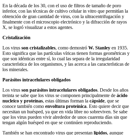
En la década de los 30, con el uso de filtros de tamaño de poro
inferior, con las técnicas de cultivo celular in vitro que permitían la
obtención de gran cantidad de virus, con la ultracentrifugación y
finalmente con el microscopio electrónico y la difracción de rayos
X, se logró visualizar a estos agentes.
Cristalización
Los virus
son cristalizables
, como demostró
W. Stanley
en 1935.
Esto significa que las partículas víricas tienen formas geométricas y
que son idénticas entre sí, lo cual las separa de la irregularidad
característica de los organismos, y las acerca a las características de
los minerales.
Parásitos intracelulares obligados
Los virus
son parásitos intracelulares obligados
. Desde los años
treinta se sabe que los virus se componen principalmente de
ácido
nucleico y proteínas
, estas últimas forman la
cápside
, que se
conoce también como
envoltura proteínica
. Esto quiere decir que
necesitan un huésped, ya que en vida libre no sobreviven. Se sabe
que los virus pueden vivir alrededor de unos cuarenta días sin que
tengan algún huésped en que se continúen reproduciendo.
También se han encontrado virus que presentan
lípidos
, aunque