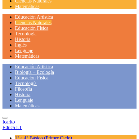
Ciencias Naturales
Matemáticas
Educación Artística
Ciencias Naturales
Educación Física
Tecnología
Historia
Inglés
Lenguaje
Matemáticas
Educación Artística
Biología – Ecología
Educación Física
Tecnología
Filosofía
Historia
Lenguaje
Matemáticas
Icarito
Educa LT
1° a 4° Básico
(Primer Ciclo)