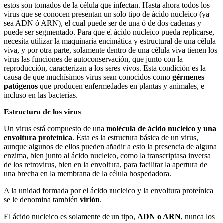
estos son tomados de la célula que infectan. Hasta ahora todos los
virus que se conocen presentan un solo tipo de ácido nucleico (ya
sea ADN ó ARN), el cual puede ser de una ó de dos cadenas y
puede ser segmentado. Para que el ácido nucleico pueda replicarse,
necesita utilizar la maquinaria encimática y estructural de una célula
viva, y por otra parte, solamente dentro de una célula viva tienen los
virus las funciones de autoconservación, que junto con la
reproducción, caracterizan a los seres vivos. Esta condición es la
causa de que muchísimos virus sean conocidos como
gérmenes
patógenos
que producen enfermedades en plantas y animales, e
incluso en las bacterias.
Estructura de los virus
Un virus está compuesto de una
molécula de ácido nucleico y una
envoltura proteínica
. Ésta es la estructura básica de un virus,
aunque algunos de ellos pueden añadir a esto la presencia de alguna
enzima, bien junto al ácido nucleico, como la transcriptasa inversa
de los retrovirus, bien en la envoltura, para facilitar la apertura de
una brecha en la membrana de la célula hospedadora.
A la unidad formada por el ácido nucleico y la envoltura proteínica
se le denomina también
virión
.
El ácido nucleico es solamente de un tipo,
ADN o ARN
, nunca los