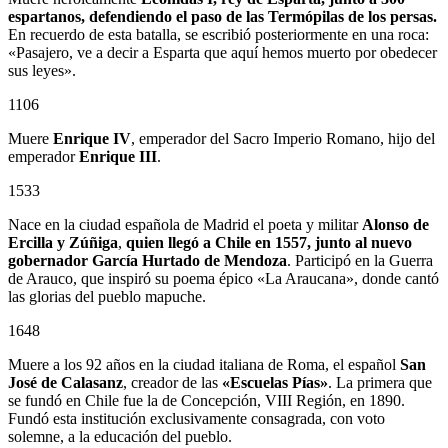
espartanos, defendiendo el paso de las Termópilas de los persas.
En recuerdo de esta batalla, se escribió posteriormente en una roca:
«Pasajero, ve a decir a Esparta que aquí hemos muerto por obedecer
sus leyes».
1106
Muere
Enrique IV
, emperador del Sacro Imperio Romano, hijo del
emperador
Enrique III
.
1533
Nace en la ciudad española de Madrid el poeta y militar
Alonso de
Ercilla y Zúñiga
,
quien llegó a Chile en 1557, junto al nuevo
gobernador
García Hurtado de Mendoza
. Participó en la Guerra
de Arauco, que inspiró su poema épico «La Araucana», donde cantó
las glorias del pueblo mapuche.
1648
Muere a los 92 años en la ciudad italiana de Roma, el español
San
José de Calasanz
, creador de las
«Escuelas Pías»
. La primera que
se fundó en Chile fue la de Concepción, VIII Región, en 1890.
Fundó esta institución exclusivamente consagrada, con voto
solemne, a la educación del pueblo.