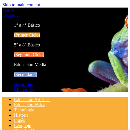
Skip to main content
Icarito
Educa LT
1° a 4° Básico
(Primer Ciclo)
5° a 8° Básico
(Segundo Ciclo)
Educación Media
(Secundaria)
Biografías
Efemérides
Educación Artística
Educación Física
Tecnología
Historia
Inglés
Lenguaje