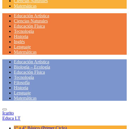
Ciencias Naturales
Matemáticas
Educación Artística
Ciencias Naturales
Educación Física
Tecnología
Historia
Inglés
Lenguaje
Matemáticas
Educación Artística
Biología – Ecología
Educación Física
Tecnología
Filosofía
Historia
Lenguaje
Matemáticas
Icarito
Educa LT
1° a 4° Básico
(Primer Ciclo)