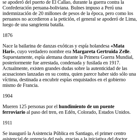
se apoderó del puerto de El Callao, durante la guerra contra la
Confederación peruana-boliviana. Bulnes impuso a Perú una
indemnización de 20 millones de pesos de la época, pero como los
peruanos no accedieron a la petición, el general se apoderó de Lima,
luego de una sangrienta batalla.
1876
Nace la bailarina de danzas exóticas y espía holandesa
«Mata
Hari»
, cuyo verdadero nombre era
Margareta Gertruida Zelle
.
Supuestamente, espía alemana durante la Primera Guerra Mundial,
posteriormente fue arrestada, condenada y fusilada en 1917.
Actualmente, existen grandes dudas sobre la autenticidad de las
acusaciones lanzadas en su contra, quien parece haber sido sólo una
víctima, destinada a encubrir espías enquistados en el gobierno
mismo de Francia.
1904
Mueren 125 personas por el
hundimiento de un puente
ferroviario
al paso del tren, en Edén, Colorado, Estados Unidos.
1911
Se inauguró la Asistencia Pública en Santiago, el primer centro
asistencial de urgencia del país, gracias a la iniciativa del doctor