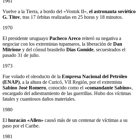
1961
Vuelve a la Tierra, a bordo del «Vostok II»,
el astronauta soviético
G. Titov
, tras 17 órbitas realizadas en 25 horas y 18 minutos.
1970
El presidente uruguayo
Pacheco Areco
reiteró su negativa a
negociar con los extremistas tupamaros, la liberación de
Dan
Mitrione
y del cónsul brasileño
Dias Gomide
, secuestrados el
pasado 31 de julio.
1973
Fue volado el oleoducto de la
Empresa Nacional del Petróleo
(ENAP)
, a la altura de Curicó, VII Región, por el extremista
Sabino
José Romero
, conocido como el
«comandante Sabino»
,
encargado del adiestramiento de las guerrillas. Hubo dos víctimas
fatales y cuantiosos daños materiales.
1980
El
huracán «Allen»
causó más de un centenar de víctimas a su
paso por el Caribe.
1981