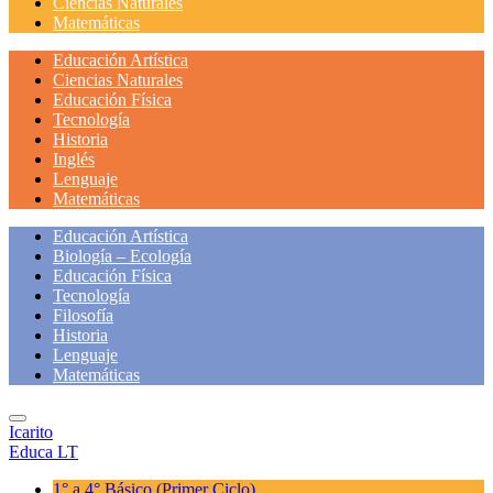
Ciencias Naturales
Matemáticas
Educación Artística
Ciencias Naturales
Educación Física
Tecnología
Historia
Inglés
Lenguaje
Matemáticas
Educación Artística
Biología – Ecología
Educación Física
Tecnología
Filosofía
Historia
Lenguaje
Matemáticas
Icarito
Educa LT
1° a 4° Básico
(Primer Ciclo)