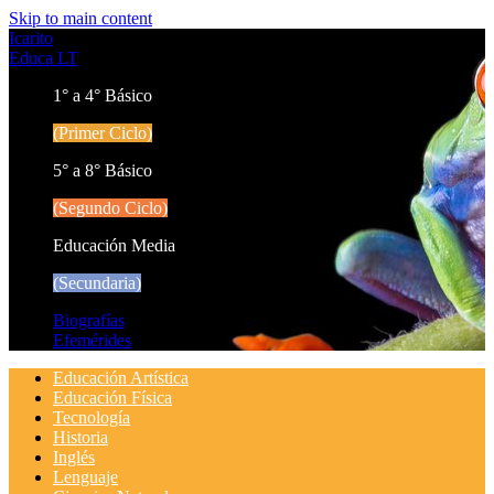
Skip to main content
Icarito
Educa LT
1° a 4° Básico
(Primer Ciclo)
5° a 8° Básico
(Segundo Ciclo)
Educación Media
(Secundaria)
Biografías
Efemérides
Educación Artística
Educación Física
Tecnología
Historia
Inglés
Lenguaje