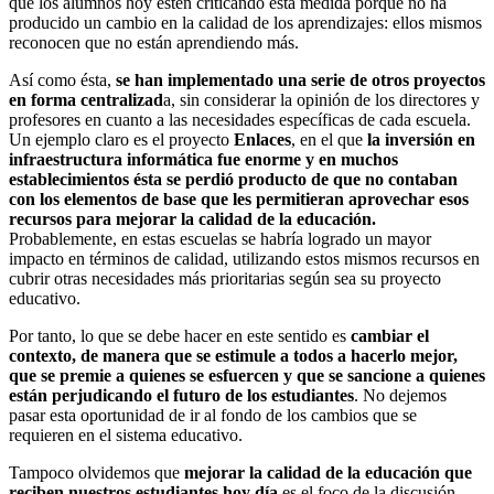
que los alumnos hoy estén criticando esta medida porque no ha
producido un cambio en la calidad de los aprendizajes: ellos mismos
reconocen que no están aprendiendo más.
Así como ésta,
se han implementado una serie de otros proyectos
en forma centralizad
a, sin considerar la opinión de los directores y
profesores en cuanto a las necesidades específicas de cada escuela.
Un ejemplo claro es el proyecto
Enlaces
, en el que
la inversión en
infraestructura informática fue enorme y en muchos
establecimientos ésta se perdió producto de que no contaban
con los elementos de base que les permitieran aprovechar esos
recursos para mejorar la calidad de la educación.
Probablemente, en estas escuelas se habría logrado un mayor
impacto en términos de calidad, utilizando estos mismos recursos en
cubrir otras necesidades más prioritarias según sea su proyecto
educativo.
Por tanto, lo que se debe hacer en este sentido es
cambiar el
contexto, de manera que se estimule a todos a hacerlo mejor,
que se premie a quienes se esfuercen y que se sancione a quienes
están perjudicando el futuro de los estudiantes
. No dejemos
pasar esta oportunidad de ir al fondo de los cambios que se
requieren en el sistema educativo.
Tampoco olvidemos que
mejorar la calidad de la educación que
reciben nuestros estudiantes hoy día
es el foco de la discusión.