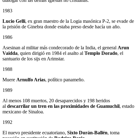
dialogar con las demás Iglesias no cristianas.
1983
Lucio Gelli
, ex gran maestro de la Logia masónica P-2, se evade de
la prisión de Ginebra donde estaba preso desde hacía un año.
1986
Asesinan al militar más condecorado de la India, el general
Arun
Vaidda
, quien dirigió en 1984 el asalto al
Templo Dorado
, el
santuario de los sijs en Arimstar.
1988
Muere
Arnulfo Arias
, político panameño.
1989
Al menos 108 muertos, 20 desaparecidos y 198 heridos
al
descarrilar un tren en las proximidades de Guamuchil
, estado
mexicano de Sinaloa.
1992
El nuevo presidente ecuatoriano,
Sixto Durán-Ballén
, toma