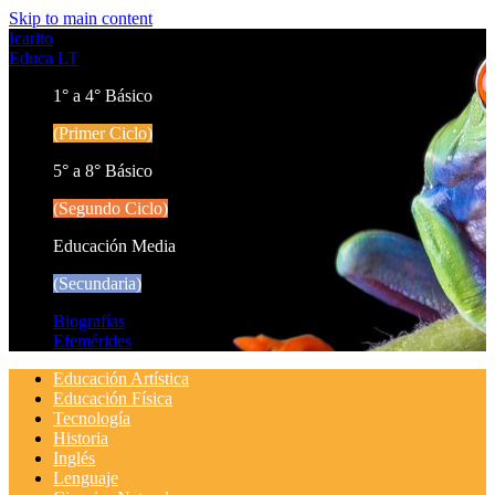
Skip to main content
Icarito
Educa LT
1° a 4° Básico
(Primer Ciclo)
5° a 8° Básico
(Segundo Ciclo)
Educación Media
(Secundaria)
Biografías
Efemérides
Educación Artística
Educación Física
Tecnología
Historia
Inglés
Lenguaje