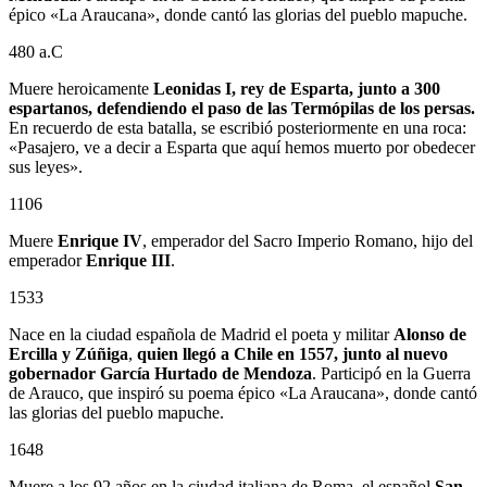
épico «La Araucana», donde cantó las glorias del pueblo mapuche.
480 a.C
Muere heroicamente
Leonidas I, rey de Esparta, junto a 300
espartanos, defendiendo el paso de las Termópilas de los persas.
En recuerdo de esta batalla, se escribió posteriormente en una roca:
«Pasajero, ve a decir a Esparta que aquí hemos muerto por obedecer
sus leyes».
1106
Muere
Enrique IV
, emperador del Sacro Imperio Romano, hijo del
emperador
Enrique III
.
1533
Nace en la ciudad española de Madrid el poeta y militar
Alonso de
Ercilla y Zúñiga
,
quien llegó a Chile en 1557, junto al nuevo
gobernador
García Hurtado de Mendoza
. Participó en la Guerra
de Arauco, que inspiró su poema épico «La Araucana», donde cantó
las glorias del pueblo mapuche.
1648
Muere a los 92 años en la ciudad italiana de Roma, el español
San