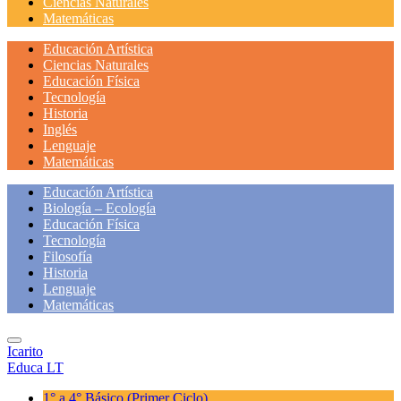
Ciencias Naturales
Matemáticas
Educación Artística
Ciencias Naturales
Educación Física
Tecnología
Historia
Inglés
Lenguaje
Matemáticas
Educación Artística
Biología – Ecología
Educación Física
Tecnología
Filosofía
Historia
Lenguaje
Matemáticas
Icarito
Educa LT
1° a 4° Básico
(Primer Ciclo)