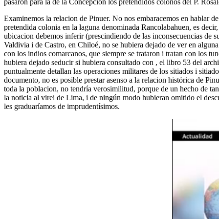
pasaron para la de la Concepcion los pretendidos colonos del P. Rosal
Examinemos la relacion de Pinuer. No nos embaracemos en hablar de lo r
pretendida colonia en la laguna denominada Rancolabahuen, es decir, M
ubicacion debemos inferir (prescindiendo de las inconsecuencias de su 
Valdivia i de Castro, en Chiloé, no se hubiera dejado de ver en alguna
con los indios comarcanos, que siempre se trataron i tratan con los t
hubiera dejado seducir si hubiera consultado con , el libro 53 del archi
puntualmente detallan las operaciones militares de los sitiados i siti
documento, no es posible prestar asenso a la relacion histórica de Pi
toda la poblacion, no tendría verosimilitud, porque de un hecho de tan
la noticia al virei de Lima, i de ningún modo hubieran omitido el de
les graduaríamos de imprudentísimos.