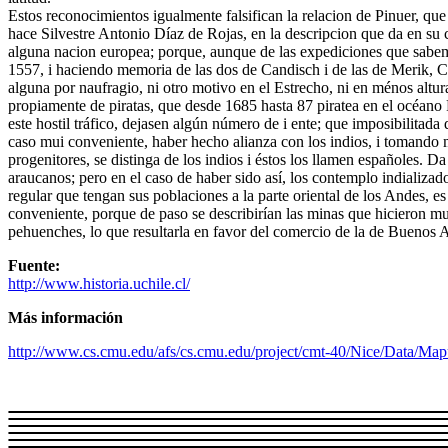
Estos reconocimientos igualmente falsifican la relacion de Pinuer, que
hace Silvestre Antonio Díaz de Rojas, en la descripcion que da en su 
alguna nacion europea; porque, aunque de las expediciones que sabemos
1557, i haciendo memoria de las dos de Candisch i de las de Merik, 
alguna por naufragio, ni otro motivo en el Estrecho, ni en ménos altu
propiamente de piratas, que desde 1685 hasta 87 piratea en el océano
este hostil tráfico, dejasen algún número de i ente; que imposibilitada 
caso mui conveniente, haber hecho alianza con los indios, i tomando m
progenitores, se distinga de los indios i éstos los llamen españoles. D
araucanos; pero en el caso de haber sido así, los contemplo indializa
regular que tengan sus poblaciones a la parte oriental de los Andes, es
conveniente, porque de paso se describirían las minas que hicieron mui
pehuenches, lo que resultarla en favor del comercio de la de Buenos 
Fuente:
http://www.historia.uchile.cl/
Más información
http://www.cs.cmu.edu/afs/cs.cmu.edu/project/cmt-40/Nice/Data/Ma