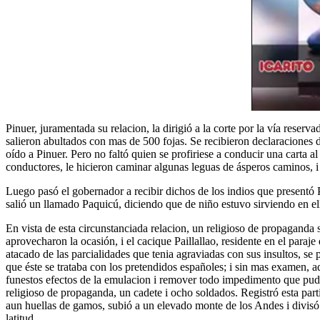
Pinuer, juramentada su relacion, la dirigió a la corte por la vía reser
salieron abultados con mas de 500 fojas. Se recibieron declaraciones 
oído a Pinuer. Pero no faltó quien se profiriese a conducir una carta a
conductores, le hicieron caminar algunas leguas de ásperos caminos, i 
Luego pasó el gobernador a recibir dichos de los indios que presentó P
salió un llamado Paquicú, diciendo que de niño estuvo sirviendo en e
En vista de esta circunstanciada relacion, un religioso de propaganda 
aprovecharon la ocasión, i el cacique Paillallao, residente en el para
atacado de las parcialidades que tenia agraviadas con sus insultos, se 
que éste se trataba con los pretendidos españoles; i sin mas examen, a
funestos efectos de la emulacion i remover todo impedimento que pudies
religioso de propaganda, un cadete i ocho soldados. Registró esta parti
aun huellas de gamos, subió a un elevado monte de los Andes i divisó
latitud.