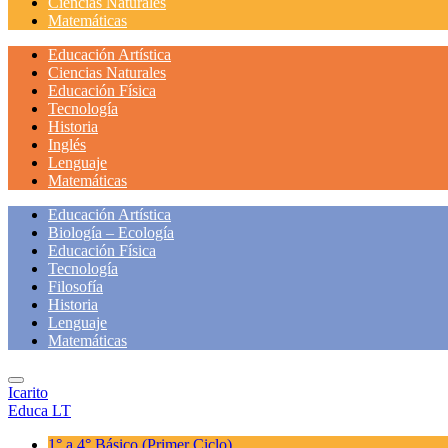
Ciencias Naturales
Matemáticas
Educación Artística
Ciencias Naturales
Educación Física
Tecnología
Historia
Inglés
Lenguaje
Matemáticas
Educación Artística
Biología – Ecología
Educación Física
Tecnología
Filosofía
Historia
Lenguaje
Matemáticas
Icarito
Educa LT
1° a 4° Básico
(Primer Ciclo)