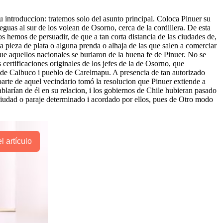
u introduccion: tratemos solo del asunto principal. Coloca Pinuer su
uas al sur de los volean de Osorno, cerca de la cordillera. De esta
s hemos de persuadir, de que a tan corta distancia de las ciudades de,
a pieza de plata o alguna prenda o alhaja de las que salen a comerciar
ue aquellos nacionales se burlaron de la buena fe de Pinuer. No se
s certificaciones originales de los jefes de la de Osorno, que
sla de Calbuco i pueblo de Carelmapu. A presencia de tan autorizado
parte de aquel vecindario tomó la resolucion que Pinuer extiende a
ablarían de él en su relacion, i los gobiernos de Chile hubieran pasado
ciudad o paraje determinado i acordado por ellos, pues de Otro modo
l artículo