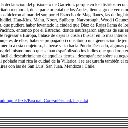
 la declaracion del prisionero de Garreton, porque en los distritos rec
citado memorial, de la parte oriental de los Andes, tiene algo de verosi
 hicieron al mar del sur, por el Estrecho de Magallanes, las de Inglat
Chidllei, Han-Kins, Mahu, Noort, Spilberg, Narvorough, Wood i Geunes
ra, que pudiera haber levantado la ciudad que Díaz de Rojas llama de lo
 Pacífico, entrando por el Estrecho, donde naufragaron algunas de sus 
de regresar a Europa, tratase de dejar la costa i buscar en lo mas interio
ujeres de ellos, haberse propagado i constituido una generacion de jen
a mérito a esta conjetura., haberse visto hácia Puerto Deseado, algunas 
dos, del mismo modo que se han españolizado los indios que quedaron en
 fácil el descubrimiento de aquellas tierras i desengañarse sobre su nego
 poblada mui rica la cuidad de la Villarica, i se aseguraría también el 
Aires con las de San Luis, San Juan, Mendoza i Chile.
pudungun/Texts/Pascual_Con~a/Pascual.1_spa.txt