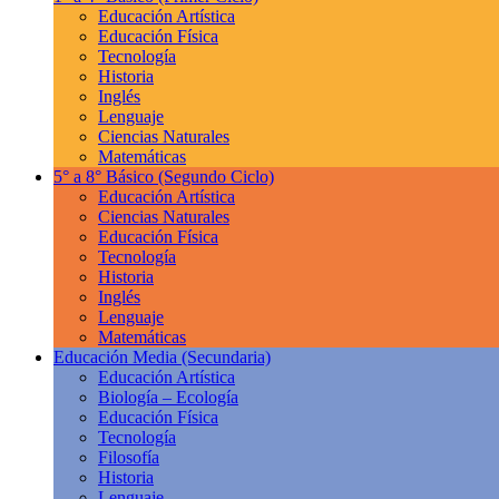
Educación Artística
Educación Física
Tecnología
Historia
Inglés
Lenguaje
Ciencias Naturales
Matemáticas
5° a 8° Básico
(Segundo Ciclo)
Educación Artística
Ciencias Naturales
Educación Física
Tecnología
Historia
Inglés
Lenguaje
Matemáticas
Educación Media
(Secundaria)
Educación Artística
Biología – Ecología
Educación Física
Tecnología
Filosofía
Historia
Lenguaje