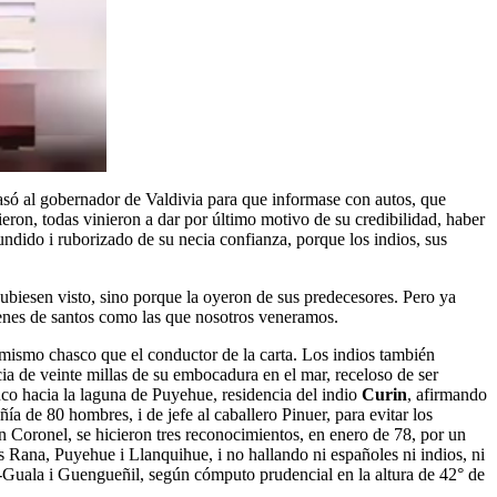
e pasó al gobernador de Valdivia para que informase con autos, que
eron, todas vinieron a dar por último motivo de su credibilidad, haber
fundido i ruborizado de su necia confianza, porque los indios, sus
hubiesen visto, sino porque la oyeron de sus predecesores. Pero ya
genes de santos como las que nosotros veneramos.
l mismo chasco que el conductor de la carta. Los indios también
cia de veinte millas de su embocadura en el mar, receloso de ser
anco hacia la laguna de Puyehue, residencia del indio
Curin
, afirmando
a de 80 hombres, i de jefe al caballero Pinuer, para evitar los
en Coronel, se hicieron tres reconocimientos, en enero de 78, por un
nas Rana, Puyehue i Llanquihue, i no hallando ni españoles ni indios, ni
-Guala i Guengueñil, según cómputo prudencial en la altura de 42° de