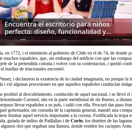
vada, en 1772, i el ministerio al gobierno de Chile en el de 74, de dond
de muchos españoles, que, sin embargo del artificio con que las compusi
l jefe de la pretendida colonia i volver con su contestacion, i quedó con
ni huellas de irracionales encontró.
inuer, i declararon la existencia de la ciudad imaginaria, no porque la 
lla i vió algunas procesiones en que aquellos españoles conducían imá
se profirió al descubrimiento, conducido de aquel nacional, i se llevó e
je denominado Coronel, sito en la parte meridional de río Bueno, a distan
propuso llevar españoles a su país, i salió con ella. Procuró dar paso fr
quel gobernador, sin consulta de la capitanía general, mandó una compañí
e frustrar aquel servicio importante a la corona. Fortificada la tropa 
da, guiada de indios de Paillallao i de
Curin
, los distritos de las lagu
 algunos ríos que regaban una llanura, donde residen los caciques Antu