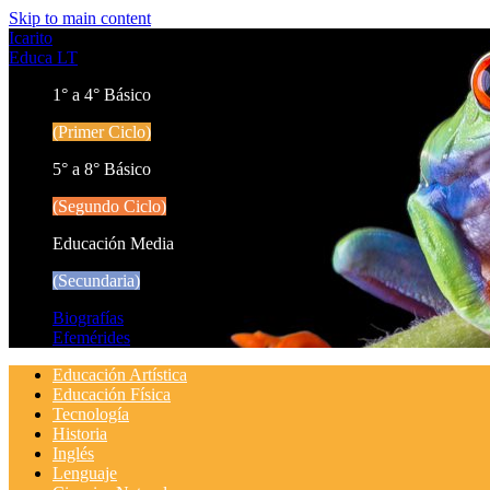
Skip to main content
Icarito
Educa LT
1° a 4° Básico
(Primer Ciclo)
5° a 8° Básico
(Segundo Ciclo)
Educación Media
(Secundaria)
Biografías
Efemérides
Educación Artística
Educación Física
Tecnología
Historia
Inglés
Lenguaje