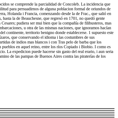
onocidos se comprende la parcialidad de Concoleb. La incidencia que
militud para persuadirnos de alguna poblacion formal de oriundos de
erra, Holanda i Francia, comenzando desde la de Frac., que salió en
, hasta la de Beauchesne, que regresó en 1701, no quedó gente
s Cesares; pudiera ser mui bien que la compañía de filibusteros, mas
embarcaciones, u otra de las mismas naciones, que ignoramos hacían
r del continente, territorio benigno donde establecerse. 1 supuesto este
ízaros, que conservando el idioma i las costumbres de sus
partidas de indios mas blancos i con Tras pelo de barba que los
 pueblos en aquel reino, entre los ríos Copiado i Biobio. I como es
cio. La expedicion puede hacerse sin gasto del real erario, i aun seria
camino de las pampas de Buenos Aires contra las piraterías de los