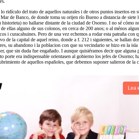
es.
idículo del trato de aquellos naturales i de otros puntos insertos en s
ar de Banco, de donde toma su orijen río Bueno a distancia de siete leg
historieta) no hallarse distante de la ciudad de Osorno. I no sé cómo no
 de ellas alguno de sus colonos, en cerca de 200 anos; o al ménos algun
uncos i curacahuines. Pero de una vez echemos a rodar esta patraña con q
vo de la capital de aquel reino, donde a f. 212 i siguientes, se hallan do
adores, su abandono i la poblacion con que su vecindario se hizo en la i
nuer, que sin duda fue engañado. I aunque quisiéramos decir que alguna 
to porte era indispensable orientasen al gobierno los jefes de Osorno; h
scubrimiento de aquellos españoles, que debemos suponer salieron de la 
Lea e