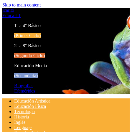
Skip to main content
Icarito
Educa LT
1° a 4° Básico
(Primer Ciclo)
5° a 8° Básico
(Segundo Ciclo)
Educación Media
(Secundaria)
Biografías
Efemérides
Educación Artística
Educación Física
Tecnología
Historia
Inglés
Lenguaje