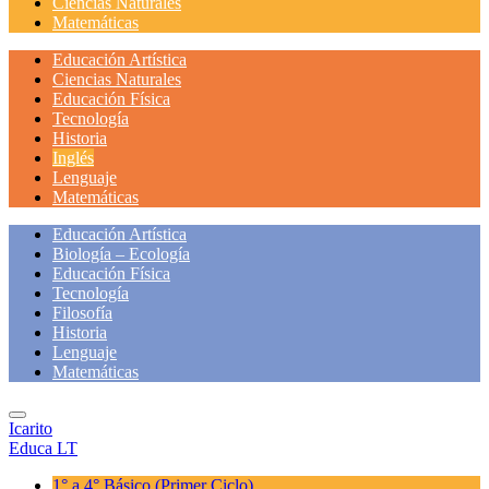
Ciencias Naturales
Matemáticas
Educación Artística
Ciencias Naturales
Educación Física
Tecnología
Historia
Inglés
Lenguaje
Matemáticas
Educación Artística
Biología – Ecología
Educación Física
Tecnología
Filosofía
Historia
Lenguaje
Matemáticas
Icarito
Educa LT
1° a 4° Básico
(Primer Ciclo)