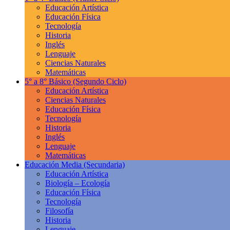
Educación Artística
Educación Física
Tecnología
Historia
Inglés
Lenguaje
Ciencias Naturales
Matemáticas
5° a 8° Básico
(Segundo Ciclo)
Educación Artística
Ciencias Naturales
Educación Física
Tecnología
Historia
Inglés
Lenguaje
Matemáticas
Educación Media
(Secundaria)
Educación Artística
Biología – Ecología
Educación Física
Tecnología
Filosofía
Historia
Lenguaje