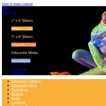
Skip to main content
Icarito
Educa LT
1° a 4° Básico
(Primer Ciclo)
5° a 8° Básico
(Segundo Ciclo)
Educación Media
(Secundaria)
Biografías
Efemérides
Educación Artística
Educación Física
Tecnología
Historia
Inglés
Lenguaje