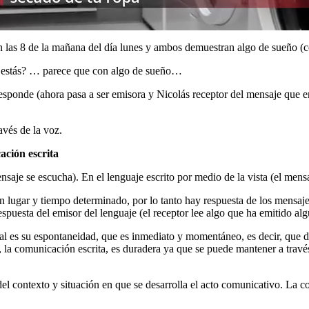
n las 8 de la mañana del día lunes y ambos demuestran algo de sueño (c
mo estás? … parece que con algo de sueño…
esponde (ahora pasa a ser emisora y Nicolás receptor del mensaje que en
avés de la voz.
ación escrita
saje se escucha). En el lenguaje escrito por medio de la vista (el mensa
n lugar y tiempo determinado, por lo tanto hay respuesta de los mensaje
puesta del emisor del lenguaje (el receptor lee algo que ha emitido alg
ral es su espontaneidad, que es inmediato y momentáneo, es decir, que d
a comunicación escrita, es duradera ya que se puede mantener a través de
el contexto y situación en que se desarrolla el acto comunicativo. La co