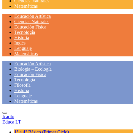
Ciencias Naturales
Matemáticas
Educación Artística
Ciencias Naturales
Educación Física
Tecnología
Historia
Inglés
Lenguaje
Matemáticas
Educación Artística
Biología – Ecología
Educación Física
Tecnología
Filosofía
Historia
Lenguaje
Matemáticas
Icarito
Educa LT
1° a 4° Básico
(Primer Ciclo)