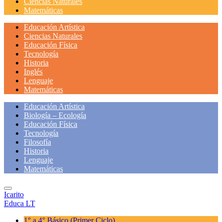
Ciencias Naturales
Matemáticas
Educación Artística
Ciencias Naturales
Educación Física
Tecnología
Historia
Inglés
Lenguaje
Matemáticas
Educación Artística
Biología – Ecología
Educación Física
Tecnología
Filosofía
Historia
Lenguaje
Matemáticas
Icarito
Educa LT
1° a 4° Básico
(Primer Ciclo)