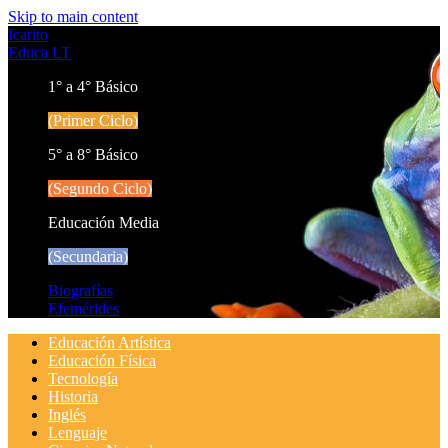
Skip to main content
Icarito
Educa LT
1° a 4° Básico
(Primer Ciclo)
5° a 8° Básico
(Segundo Ciclo)
Educación Media
(Secundaria)
Biografías
Efemérides
Educación Artística
Educación Física
Tecnología
Historia
Inglés
Lenguaje