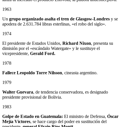
1963
Un
grupo organizado asalta el tren de Glasgow-Londres
y se
apodera de 2.631.784 libras esterlinas, «el robo del siglo».
1974
El presidente de Estados Unidos,
Richard Nixon
, presenta su
dimisión por el «escándalo Watergate» y le sustituye el
vicepresidente,
Gerald Ford.
1978
Fallece
Leopoldo Torre Nilsson
, cineasta argentino.
1979
Walter Guevara
, de tendencia conservadora, es designado
presidente provisional de Bolivia.
1983
Golpe de Estado en Guatemala:
El ministro de Defensa,
Óscar
Mejía Víctores
, se hace cargo del poder en sustitución del
presidente,
general Efrain Ríos Montt.