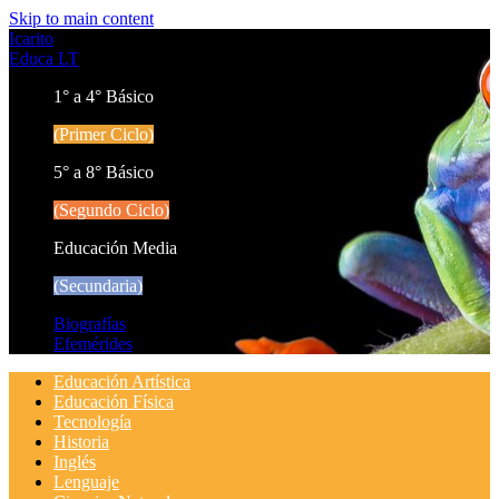
Skip to main content
Icarito
Educa LT
1° a 4° Básico
(Primer Ciclo)
5° a 8° Básico
(Segundo Ciclo)
Educación Media
(Secundaria)
Biografías
Efemérides
Educación Artística
Educación Física
Tecnología
Historia
Inglés
Lenguaje