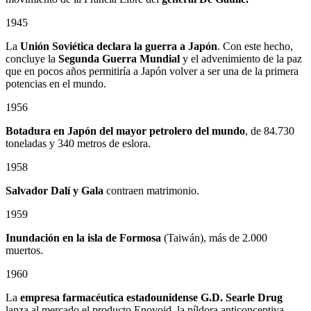
1945
La
Unión Soviética declara la guerra a Japón
. Con este hecho,
concluye la
Segunda Guerra Mundial
y el advenimiento de la paz
que en pocos años permitiría a Japón volver a ser una de la primera
potencias en el mundo.
1956
Botadura en Japón del mayor petrolero del mundo
, de 84.730
toneladas y 340 metros de eslora.
1958
Salvador Dalí y Gala
contraen matrimonio.
1959
Inundación en la isla de Formosa
(Taiwán), más de 2.000
muertos.
1960
La
empresa farmacéutica estadounidense G.D. Searle Drug
lanza al mercado el producto Enovoid, la píldora anticonceptiva.