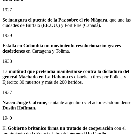
1927
Se inaugura el puente de la Paz sobre el río Niágara
, que une las
ciudades de Buffalo (EE.UU.) y Fort Erie (Canadá).
1929
Estalla en Colombia un
movimiento revolucionario: graves
desórdenes
en Cartagena y Tolima.
1933
La
multitud que pretendía manifestarse contra la dictadura del
general Machado en La Habana
es disuelta a tiros por Policía y
Ejército: 30 muertos y más de 200 heridos.
1937
Nacen Jorge Cafrune
, cantante argentino y el actor estadounidense
Dustin Hoffman.
1940
El
Gobierno británico firma un tratado de cooperación
con el
movimiento de la Francia Libre del
general De Gaulle.