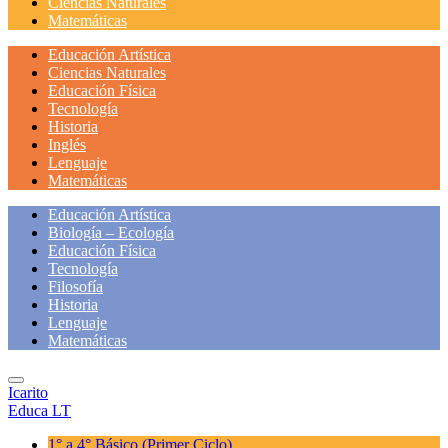
Ciencias Naturales
Matemáticas
Educación Artística
Ciencias Naturales
Educación Física
Tecnología
Historia
Inglés
Lenguaje
Matemáticas
Educación Artística
Biología – Ecología
Educación Física
Tecnología
Filosofía
Historia
Lenguaje
Matemáticas
Icarito
Educa LT
1° a 4° Básico
(Primer Ciclo)