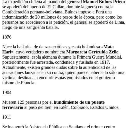
La expedición chilena al mando del
general Manuel Bulnes Prieto
se apoderó del puerto de El Callao, durante la guerra contra la
Confederación peruana-boliviana. Bulnes impuso a Perú una
indemnización de 20 millones de pesos de la época, pero como los
peruanos no accedieron a la petición, el general se apoderó de Lima,
luego de una sangrienta batalla.
1876
Nace la bailarina de danzas exóticas y espía holandesa
«Mata
Hari»
, cuyo verdadero nombre era
Margareta Gertruida Zelle
.
Supuestamente, espía alemana durante la Primera Guerra Mundial,
posteriormente fue arrestada, condenada y fusilada en 1917.
Actualmente, existen grandes dudas sobre la autenticidad de las
acusaciones lanzadas en su contra, quien parece haber sido sólo una
víctima, destinada a encubrir espías enquistados en el gobierno
mismo de Francia.
1904
Mueren 125 personas por el
hundimiento de un puente
ferroviario
al paso del tren, en Edén, Colorado, Estados Unidos.
1911
Se inauguró la Asistencia Pública en Santiago, el primer centro