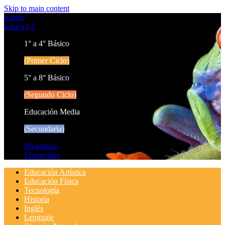
Skip to main content
Icarito
Educa LT
1° a 4° Básico
(Primer Ciclo)
5° a 8° Básico
(Segundo Ciclo)
Educación Media
(Secundaria)
Biografías
Efemérides
Educación Artística
Educación Física
Tecnología
Historia
Inglés
Lenguaje