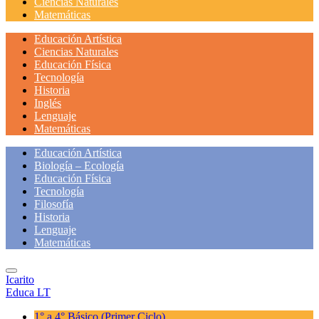
Ciencias Naturales
Matemáticas
Educación Artística
Ciencias Naturales
Educación Física
Tecnología
Historia
Inglés
Lenguaje
Matemáticas
Educación Artística
Biología – Ecología
Educación Física
Tecnología
Filosofía
Historia
Lenguaje
Matemáticas
Icarito
Educa LT
1° a 4° Básico
(Primer Ciclo)