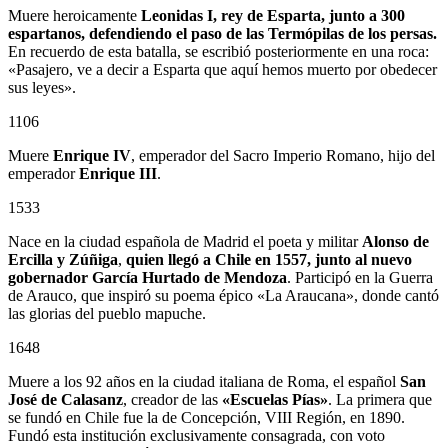
Muere heroicamente
Leonidas I, rey de Esparta, junto a 300
espartanos, defendiendo el paso de las Termópilas de los persas.
En recuerdo de esta batalla, se escribió posteriormente en una roca:
«Pasajero, ve a decir a Esparta que aquí hemos muerto por obedecer
sus leyes».
1106
Muere
Enrique IV
, emperador del Sacro Imperio Romano, hijo del
emperador
Enrique III
.
1533
Nace en la ciudad española de Madrid el poeta y militar
Alonso de
Ercilla y Zúñiga
,
quien llegó a Chile en 1557, junto al nuevo
gobernador
García Hurtado de Mendoza
. Participó en la Guerra
de Arauco, que inspiró su poema épico «La Araucana», donde cantó
las glorias del pueblo mapuche.
1648
Muere a los 92 años en la ciudad italiana de Roma, el español
San
José de Calasanz
, creador de las
«Escuelas Pías»
. La primera que
se fundó en Chile fue la de Concepción, VIII Región, en 1890.
Fundó esta institución exclusivamente consagrada, con voto