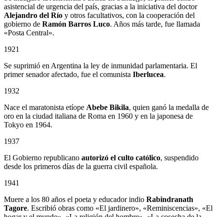
asistencial de urgencia del país, gracias a la iniciativa del doctor
Alejandro del Río
y otros facultativos, con la cooperación del
gobierno de
Ramón Barros Luco
. Años más tarde, fue llamada
«Posta Central».
1921
Se suprimió en Argentina la ley de inmunidad parlamentaria. El
primer senador afectado, fue el comunista
Iberlucea
.
1932
Nace el maratonista etíope
Abebe Bikila
, quien ganó la medalla de
oro en la ciudad italiana de Roma en 1960 y en la japonesa de
Tokyo en 1964.
1937
El Gobierno republicano
autorizó el culto católico
, suspendido
desde los primeros días de la guerra civil española.
1941
Muere a los 80 años el poeta y educador indio
Rabindranath
Tagore
. Escribió obras como «El jardinero», «Reminiscencias», «El
hogar y el mundo», «La religión del hombre», «La cosecha de la