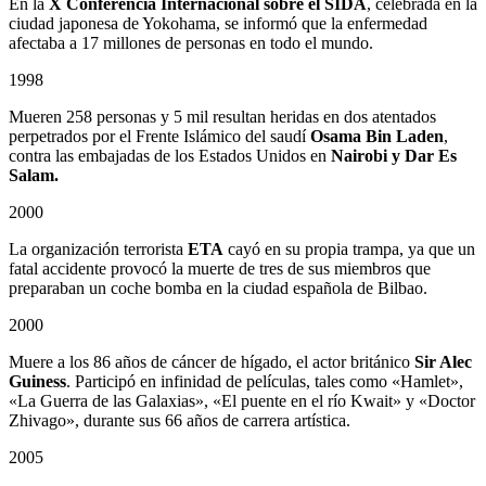
En la
X Conferencia Internacional sobre el SIDA
, celebrada en la
ciudad japonesa de Yokohama, se informó que la enfermedad
afectaba a 17 millones de personas en todo el mundo.
1998
Mueren 258 personas y 5 mil resultan heridas en dos atentados
perpetrados por el Frente Islámico del saudí
Osama Bin Laden
,
contra las embajadas de los Estados Unidos en
Nairobi y Dar Es
Salam.
2000
La organización terrorista
ETA
cayó en su propia trampa, ya que un
fatal accidente provocó la muerte de tres de sus miembros que
preparaban un coche bomba en la ciudad española de Bilbao.
2000
Muere a los 86 años de cáncer de hígado, el actor británico
Sir Alec
Guiness
. Participó en infinidad de películas, tales como «Hamlet»,
«La Guerra de las Galaxias», «El puente en el río Kwait» y «Doctor
Zhivago», durante sus 66 años de carrera artística.
2005