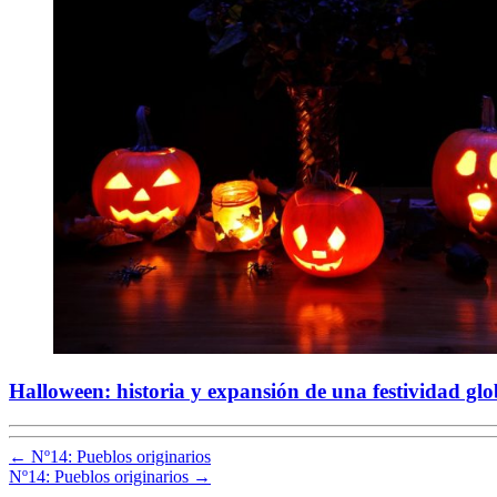
Halloween: historia y expansión de una festividad gl
←
Nº14: Pueblos originarios
Nº14: Pueblos originarios
→