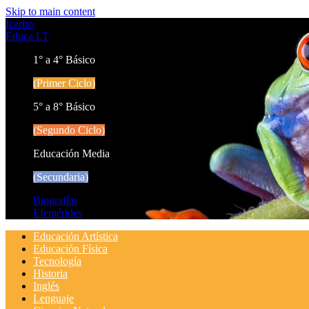
Skip to main content
Icarito
Educa LT
1° a 4° Básico
(Primer Ciclo)
5° a 8° Básico
(Segundo Ciclo)
Educación Media
(Secundaria)
Biografías
Efemérides
Educación Artística
Educación Física
Tecnología
Historia
Inglés
Lenguaje