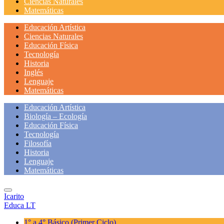
Ciencias Naturales
Matemáticas
Educación Artística
Ciencias Naturales
Educación Física
Tecnología
Historia
Inglés
Lenguaje
Matemáticas
Educación Artística
Biología – Ecología
Educación Física
Tecnología
Filosofía
Historia
Lenguaje
Matemáticas
Icarito
Educa LT
1° a 4° Básico
(Primer Ciclo)