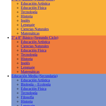
Educación Artística
Educación Física
Tecnología
Historia
Inglés
Lenguaje
Ciencias Naturales
Matemáticas
5° a 8° Básico
(Segundo Ciclo)
Educación Artística
Ciencias Naturales
Educación Física
Tecnología
Historia
Inglés
Lenguaje
Matemáticas
Educación Media
(Secundaria)
Educación Artística
Biología – Ecología
Educación Física
Tecnología
Filosofía
Historia
Lenguaje