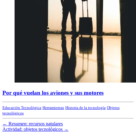
Por qué vuelan los aviones y sus motores
Educación Tecnológica
Herramientas
Historia de la tecnología
Objetos
tecnológicos
←
Resumen: recursos natulares
Actividad: objetos tecnológicos
→