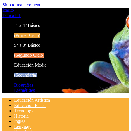
Skip to main content
Icarito
Educa LT
1° a 4° Básico
(Primer Ciclo)
5° a 8° Básico
(Segundo Ciclo)
Educación Media
(Secundaria)
Biografías
Efemérides
Educación Artística
Educación Física
Tecnología
Historia
Inglés
Lenguaje