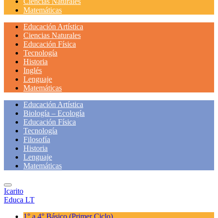
Ciencias Naturales
Matemáticas
Educación Artística
Ciencias Naturales
Educación Física
Tecnología
Historia
Inglés
Lenguaje
Matemáticas
Educación Artística
Biología – Ecología
Educación Física
Tecnología
Filosofía
Historia
Lenguaje
Matemáticas
Icarito
Educa LT
1° a 4° Básico
(Primer Ciclo)