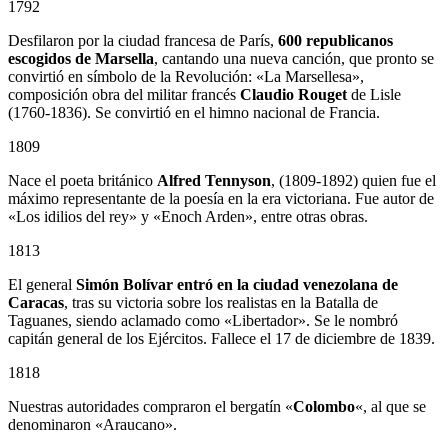
1792
Desfilaron por la ciudad francesa de París,
600 republicanos
escogidos de Marsella
, cantando una nueva canción, que pronto se
convirtió en símbolo de la Revolución: «La Marsellesa»,
composición obra del militar francés
Claudio Rouget
de Lisle
(1760-1836). Se convirtió en el himno nacional de Francia.
1809
Nace el poeta británico
Alfred Tennyson
, (1809-1892) quien fue el
máximo representante de la poesía en la era victoriana. Fue autor de
«Los idilios del rey» y «Enoch Arden», entre otras obras.
1813
El general
Simón Bolívar entró en la ciudad venezolana de
Caracas
, tras su victoria sobre los realistas en la Batalla de
Taguanes, siendo aclamado como «Libertador». Se le nombró
capitán general de los Ejércitos. Fallece el 17 de diciembre de 1839.
1818
Nuestras autoridades compraron el bergatín «
Colombo
«, al que se
denominaron «Araucano».