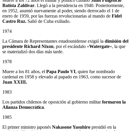
Muere a los 72 años el militar y político cubano
Juan Fulgencio
Batista Zaldívar
. Llegó a la presidencia en 1940. Posteriormente,
en 1952, asumió nuevamente al poder, siendo derrocado el 1 de
enero de 1959, por las fuerzas revolucionarias al mando de
Fidel
Castro Ruz.
Salió de Cuba exiliado.
1974
La Cámara de Representantes estadounidense exigió la
dimisión del
presidente Richard Nixon
, por el escándalo «
Watergate
«, la que
se materializó dos días más tarde.
1978
Muere a los 81 años, el
Papa Paulo VI
, quien fue nombrado
cardenal en 1958 y elevado al papado en 1963, como sucesor de
Juan XXIII.
1983
Los partidos chilenos de oposición al gobierno militar
formaron la
Alianza Democrática
.
1985
El primer ministro japonés
Nakasone Yasuhiro
presidió en la