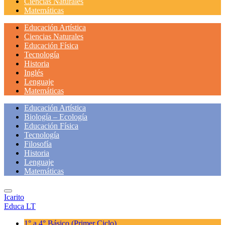
Ciencias Naturales
Matemáticas
Educación Artística
Ciencias Naturales
Educación Física
Tecnología
Historia
Inglés
Lenguaje
Matemáticas
Educación Artística
Biología – Ecología
Educación Física
Tecnología
Filosofía
Historia
Lenguaje
Matemáticas
Icarito
Educa LT
1° a 4° Básico
(Primer Ciclo)