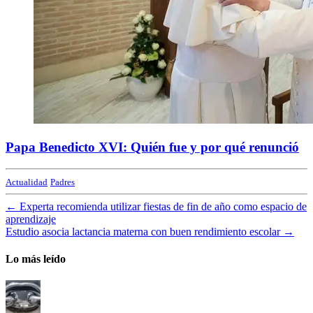
Papa Benedicto XVI: Quién fue y por qué renunció
Actualidad
Padres
←
Experta recomienda utilizar fiestas de fin de año como espacio de
aprendizaje
Estudio asocia lactancia materna con buen rendimiento escolar
→
Lo más leído