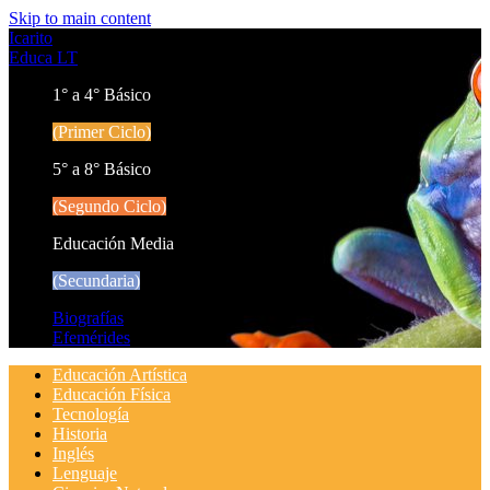
Skip to main content
Icarito
Educa LT
1° a 4° Básico
(Primer Ciclo)
5° a 8° Básico
(Segundo Ciclo)
Educación Media
(Secundaria)
Biografías
Efemérides
Educación Artística
Educación Física
Tecnología
Historia
Inglés
Lenguaje