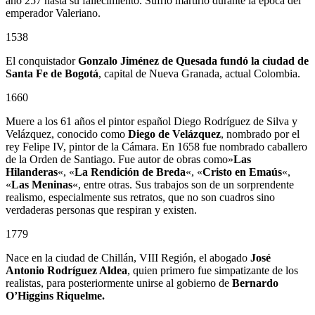
año 257 hasta su fallecimiento. Sufrió martirio durante la época del
emperador Valeriano.
1538
El conquistador
Gonzalo Jiménez de Quesada
fundó la ciudad de
Santa Fe de Bogotá
, capital de Nueva Granada, actual Colombia.
1660
Muere a los 61 años el pintor español Diego Rodríguez de Silva y
Velázquez, conocido como
Diego de Velázquez
, nombrado por el
rey Felipe IV, pintor de la Cámara. En 1658 fue nombrado caballero
de la Orden de Santiago. Fue autor de obras como»
Las
Hilanderas
«, «
La Rendición de Breda
«, «
Cristo en Emaús
«,
«
Las Meninas
«, entre otras. Sus trabajos son de un sorprendente
realismo, especialmente sus retratos, que no son cuadros sino
verdaderas personas que respiran y existen.
1779
Nace en la ciudad de Chillán, VIII Región, el abogado
José
Antonio Rodríguez Aldea
, quien primero fue simpatizante de los
realistas, para posteriormente unirse al gobierno de
Bernardo
O’Higgins Riquelme.