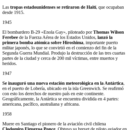
Las
tropas estadounidenses se retiraron de Haití
, que ocupaban
desde 1915.
1945
El bombardero B-29 «Enola Gay», piloteado por
Thomas Wilson
Ferebee
de la Fuerza Aérea de los Estados Unidos,
lanzó la
primera bomba atómica sobre Hiroshima
, importante puerto
militar japonés, lo que se convirtió en el comienzo del fin de la
Segunda Guerra Mundial. Produjo la destrucción de las tres cuartas
partes de la ciudad y cerca de 200 mil víctimas, entre muertos y
heridos.
1947
Se inauguró una nueva estación meteorológica en la Antártica
,
en el puerto de Lobería, ubicado en la isla Greenwich. Se reafirmó
con esto los derechos de nuestro país en este continente.
Geográficamente, la Antártica se encuentra dividida en 4 partes:
americana, pacífico, australiana y africana.
1958
Muere en Santiago el pionero de la aviación civil chilena
Clodomiro Figueroa Ponce
. Obtuvo su brevet de piloto aviador en