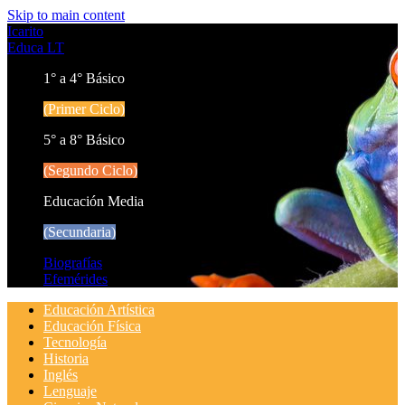
Skip to main content
Icarito
Educa LT
1° a 4° Básico
(Primer Ciclo)
5° a 8° Básico
(Segundo Ciclo)
Educación Media
(Secundaria)
Biografías
Efemérides
Educación Artística
Educación Física
Tecnología
Historia
Inglés
Lenguaje