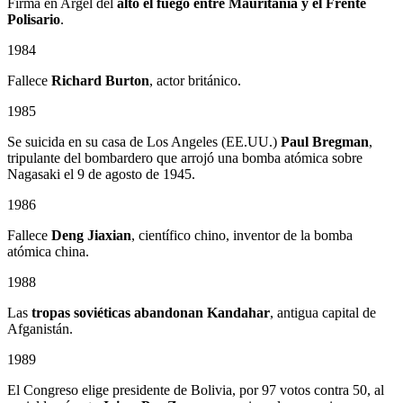
Firma en Argel del
alto el fuego entre Mauritania y el Frente
Polisario
.
1984
Fallece
Richard Burton
, actor británico.
1985
Se suicida en su casa de Los Angeles (EE.UU.)
Paul Bregman
,
tripulante del bombardero que arrojó una bomba atómica sobre
Nagasaki el 9 de agosto de 1945.
1986
Fallece
Deng Jiaxian
, científico chino, inventor de la bomba
atómica china.
1988
Las
tropas soviéticas abandonan Kandahar
, antigua capital de
Afganistán.
1989
El Congreso elige presidente de Bolivia, por 97 votos contra 50, al