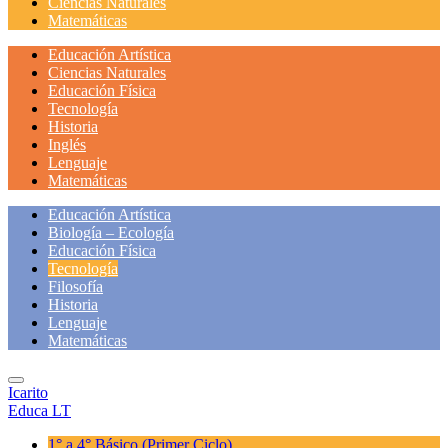
Ciencias Naturales
Matemáticas
Educación Artística
Ciencias Naturales
Educación Física
Tecnología
Historia
Inglés
Lenguaje
Matemáticas
Educación Artística
Biología – Ecología
Educación Física
Tecnología
Filosofía
Historia
Lenguaje
Matemáticas
Icarito
Educa LT
1° a 4° Básico
(Primer Ciclo)