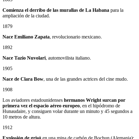
Comienza el derribo de las murallas de La Habana
para la
ampliación de la ciudad.
1879
Nace
Emiliano Zapata
, revolucionario mexicano.
1892
Nace Tazio Nuvolari
, automovilista italiano.
1905
Nace de Clara Bow
, una de las grandes actrices del cine mudo.
1908
Los aviadores estadounidenses
hermanos Wright surcan por
primera vez el espacio aéreo europeo
, en el hipódromo de
Hunaudaire, y consiguen volar durante un minuto y 45 segundos a
10 metros de altura.
1912
Explosión de grisú
en una mina de carbón de Bochun (Alemania):