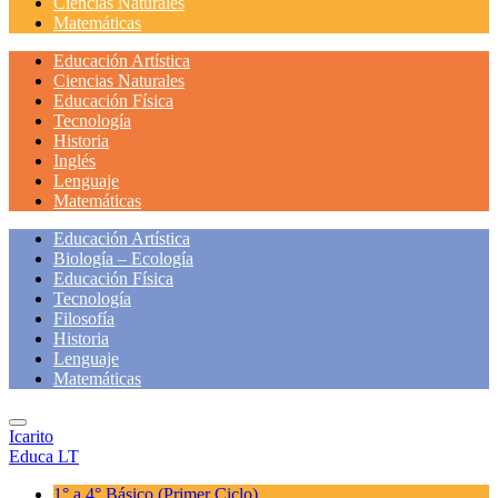
Ciencias Naturales
Matemáticas
Educación Artística
Ciencias Naturales
Educación Física
Tecnología
Historia
Inglés
Lenguaje
Matemáticas
Educación Artística
Biología – Ecología
Educación Física
Tecnología
Filosofía
Historia
Lenguaje
Matemáticas
Icarito
Educa LT
1° a 4° Básico
(Primer Ciclo)