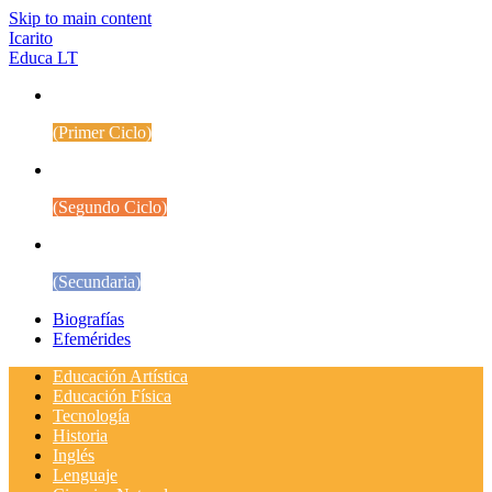
Skip to main content
Icarito
Educa LT
1° a 4° Básico
(Primer Ciclo)
5° a 8° Básico
(Segundo Ciclo)
Educación Media
(Secundaria)
Biografías
Efemérides
Educación Artística
Educación Física
Tecnología
Historia
Inglés
Lenguaje