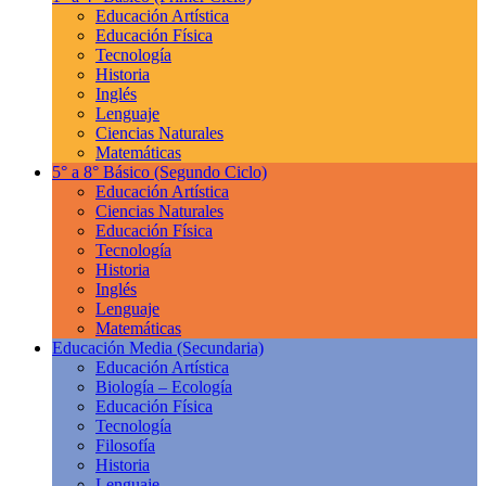
Educación Artística
Educación Física
Tecnología
Historia
Inglés
Lenguaje
Ciencias Naturales
Matemáticas
5° a 8° Básico
(Segundo Ciclo)
Educación Artística
Ciencias Naturales
Educación Física
Tecnología
Historia
Inglés
Lenguaje
Matemáticas
Educación Media
(Secundaria)
Educación Artística
Biología – Ecología
Educación Física
Tecnología
Filosofía
Historia
Lenguaje