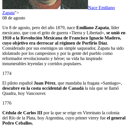
Nace Emiliano
Zapata
">
08 de agosto
Un 8 de agosto, pero del año 1879, nace
Emiliano Zapata
, líder
mexicano, que con el grito de guerra «Tierra y Libertad»,
se unió en
1910 a la Revolución Mexicana de Francisco Ignacio Madero,
cuyo objetivo era derrocar al régimen de Porfirio Díaz
.
Considerado por sus enemigos un simple saqueador, Zapata ha sido
idolatrado por los campesinos y por la gente del pueblo como
reformador revolucionario y héroe; su vida ha inspirado
innumerables leyendas y corridos populares.
1774
El piloto español
Juan Pérez
, que mandaba la fragata «Santiago»,
descubre en la costa occidental de Canadá
la isla que se llamó
Quadra, hoy Vancouver.
1776
Cédula de Carlos III
por la que se erige en Virreinato la colonia
del Río de la Plata, hoy Argentina, cuyo primer virrey fue
el general
Pedro Ceballos.