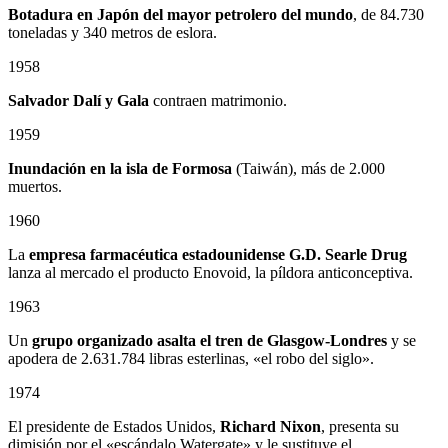
Botadura en Japón del mayor petrolero del mundo
, de 84.730
toneladas y 340 metros de eslora.
1958
Salvador Dalí y Gala
contraen matrimonio.
1959
Inundación en la isla de Formosa
(Taiwán), más de 2.000
muertos.
1960
La
empresa farmacéutica estadounidense G.D. Searle Drug
lanza al mercado el producto Enovoid, la píldora anticonceptiva.
1963
Un
grupo organizado asalta el tren de Glasgow-Londres
y se
apodera de 2.631.784 libras esterlinas, «el robo del siglo».
1974
El presidente de Estados Unidos,
Richard Nixon
, presenta su
dimisión por el «escándalo Watergate» y le sustituye el