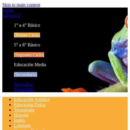
Skip to main content
Icarito
Educa LT
1° a 4° Básico
(Primer Ciclo)
5° a 8° Básico
(Segundo Ciclo)
Educación Media
(Secundaria)
Biografías
Efemérides
Educación Artística
Educación Física
Tecnología
Historia
Inglés
Lenguaje