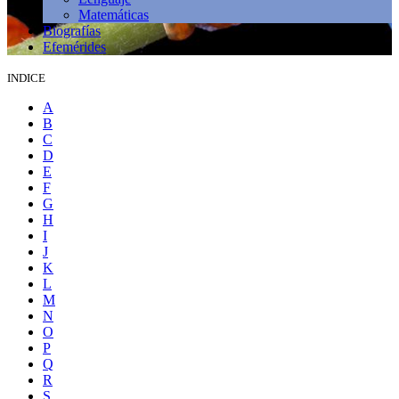
Matemáticas
Biografías
Efemérides
INDICE
A
B
C
D
E
F
G
H
I
J
K
L
M
N
O
P
Q
R
S