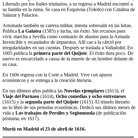
Liberado por los frailes trinitarios, a su regreso a Madrid encontró a
su familia en la ruina. Se casa en Esquivias (Toledo) con Catalina de
Salazar y Palacios.
Arruinada también su carrera militar, intenta sobresalir en las letras.
Publica
La Galatea
(1585) y lucha, sin éxito. Sin recursos para
vivir, marcha a Sevilla como comisario de abastos para la Armada
Invencible y recaudador de impuestos. Allí cae a la cárcel por
irregularidades en sus cuentas. Después se traslada a Valladolid. En
1605 publica la
primera parte del Quijote
. El éxito dura poco. De
nuevo es encarcelado a causa de la muerte de un hombre delante de
su casa.
En 1606 regresa con la Corte a Madrid. Vive con apuros
económicos y se entrega a la creación literaria.
En sus últimos años publica las
Novelas ejemplares
(1613), el
Viaje del Parnaso
(1614),
Ocho comedias y ocho entremeses
(1615) y la
segunda parte del Quijote
(1615). El triunfo literario
no lo libró de sus penurias económicas. Dedicó sus últimos meses de
vida a
Los trabajos de Persiles y Segismunda
(de publicación
póstuma, en 1617).
Murió en Madrid el 23 de abril de 1616.