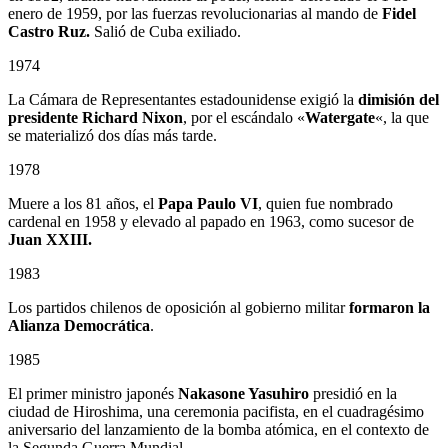
enero de 1959, por las fuerzas revolucionarias al mando de
Fidel
Castro Ruz.
Salió de Cuba exiliado.
1974
La Cámara de Representantes estadounidense exigió la
dimisión del
presidente Richard Nixon
, por el escándalo «
Watergate
«, la que
se materializó dos días más tarde.
1978
Muere a los 81 años, el
Papa Paulo VI
, quien fue nombrado
cardenal en 1958 y elevado al papado en 1963, como sucesor de
Juan XXIII.
1983
Los partidos chilenos de oposición al gobierno militar
formaron la
Alianza Democrática
.
1985
El primer ministro japonés
Nakasone Yasuhiro
presidió en la
ciudad de Hiroshima, una ceremonia pacifista, en el cuadragésimo
aniversario del lanzamiento de la bomba atómica, en el contexto de
la Segunda Guerra Mundial.