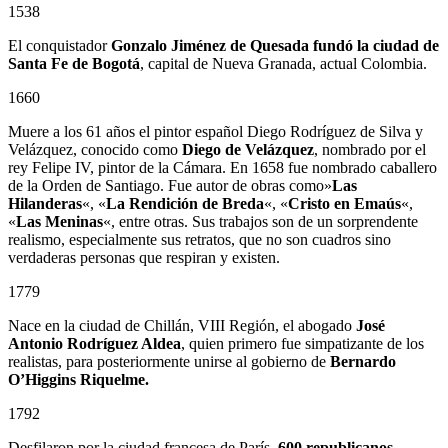
1538
El conquistador
Gonzalo Jiménez de Quesada
fundó la ciudad de
Santa Fe de Bogotá
, capital de Nueva Granada, actual Colombia.
1660
Muere a los 61 años el pintor español Diego Rodríguez de Silva y
Velázquez, conocido como
Diego de Velázquez
, nombrado por el
rey Felipe IV, pintor de la Cámara. En 1658 fue nombrado caballero
de la Orden de Santiago. Fue autor de obras como»
Las
Hilanderas
«, «
La Rendición de Breda
«, «
Cristo en Emaús
«,
«
Las Meninas
«, entre otras. Sus trabajos son de un sorprendente
realismo, especialmente sus retratos, que no son cuadros sino
verdaderas personas que respiran y existen.
1779
Nace en la ciudad de Chillán, VIII Región, el abogado
José
Antonio Rodríguez Aldea
, quien primero fue simpatizante de los
realistas, para posteriormente unirse al gobierno de
Bernardo
O’Higgins Riquelme.
1792
Desfilaron por la ciudad francesa de París,
600 republicanos