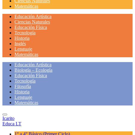
Ciencias Naturales
Matemáticas
Educación Artística
Ciencias Naturales
Educación Física
Tecnología
Historia
Inglés
Lenguaje
Matemáticas
Educación Artística
Biología – Ecología
Educación Física
Tecnología
Filosofía
Historia
Lenguaje
Matemáticas
Icarito
Educa LT
1° a 4° Básico
(Primer Ciclo)