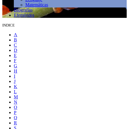
Matemáticas
Biografías
Efemérides
INDICE
A
B
C
D
E
F
G
H
I
J
K
L
M
N
O
P
Q
R
S