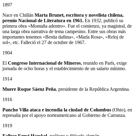
1897
Nace en Chillán
Marta Brunet, escritora y novelista chilena,
premio Nacional de Literatura en 1961.
En 1932, publicó su
primera obra «Montaña adentro». Fue el comienzo, ya magistral, de
una larga obra narrativa de tema campesino. Entre sus obras más
importantes tenemos «Bestia dañina», «María Rosa», «Reloj de
sol», etc. Falleció el 27 de octubre de 1967.
1904
El
Congreso Internacional de Mineros
, reunido en París, exige
jornada de ocho horas y el establecimiento de un salario mínimo.
1914
Muere Roque Sáenz Peña
, presidente de la República Argentina.
1916
Pancho Villa ataca e incendia la ciudad de Columbus
(Ohio), en
represalia por el apoyo norteamericano al Gobierno de Carranza.
1919
Fallece Ernst Haeckel
, zoólogo y filósofo alemán.