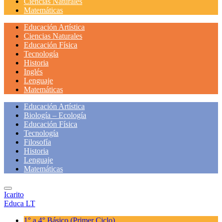
Ciencias Naturales
Matemáticas
Educación Artística
Ciencias Naturales
Educación Física
Tecnología
Historia
Inglés
Lenguaje
Matemáticas
Educación Artística
Biología – Ecología
Educación Física
Tecnología
Filosofía
Historia
Lenguaje
Matemáticas
Icarito
Educa LT
1° a 4° Básico
(Primer Ciclo)