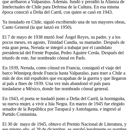
que arribaron a Valparaíso. Además. fundó y presidió la Alianza de
Intelectuales de Chile para Defensa de la Cultura. En esa misma
época conoció a Delia del Carril, con quien se casó en 1943.
Ya instalado en Chile, siguió escribiendo una de sus mayores obras,
Canto General (la que lanzó en 1950).
El 7 de mayo de 1938 murió José Ángel Reyes, su padre, y a los
pocos meses, en agosto, Trinidad Candia, su mamadre. Después de
esta gran pena, Neruda se integró a trabajar por el candidato
presidencial del Frente Popular, Pedro Aguirre Cerda. Después del
triunfo de este, fue nombrado cónsul en París.
En 1939, Neruda, como cónsul en Francia, consiguió el viaje del
barco Winnipeg desde Francia hasta Valparaíso, para traer a Chile a
más de dos mil españoles que escapaban de la guerra y que llegaron
al país a fines de 1939. Una vez más abandonó el país para
trasladarse a México, donde fue nombrado cónsul general.
En 1943, el poeta se trasladó junto a Delia del Carril, la hormiguita,
su nueva mujer, a vivir a Isla Negra. En marzo de 1945 fue elegido
senador de la República por Tarapacá y Antofagasta, e ingresó al
Partido Comunista.
El 30 de mayo de 1945, obtuvo el Premio Nacional de Literatura, y
ese mismo año, el 28 de diciembre, se aprobó legalmente su nombre