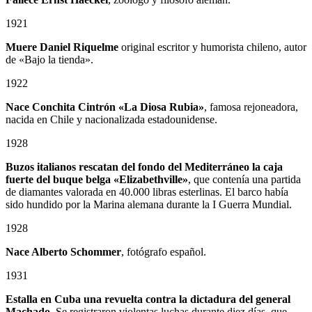
1921
Muere Daniel Riquelme
original escritor y humorista chileno, autor
de «Bajo la tienda».
1922
Nace Conchita Cintrón «La Diosa Rubia»
, famosa rejoneadora,
nacida en Chile y nacionalizada estadounidense.
1928
Buzos italianos rescatan del fondo del Mediterráneo la caja
fuerte del buque belga «Elizabethville»
, que contenía una partida
de diamantes valorada en 40.000 libras esterlinas. El barco había
sido hundido por la Marina alemana durante la I Guerra Mundial.
1928
Nace Alberto Schommer
, fotógrafo español.
1931
Estalla en Cuba una revuelta contra la dictadura del general
Machado
. Se registraron violentas luchas durante diez días, que