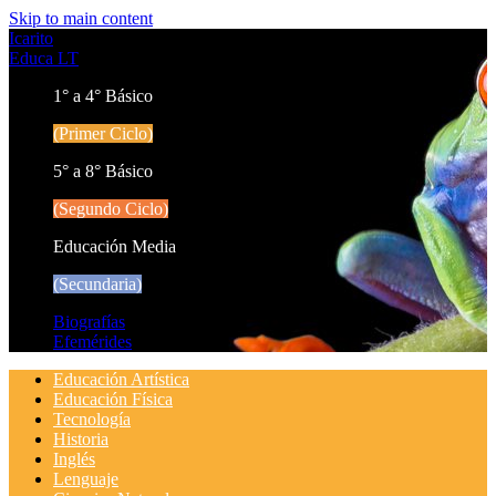
Skip to main content
Icarito
Educa LT
1° a 4° Básico
(Primer Ciclo)
5° a 8° Básico
(Segundo Ciclo)
Educación Media
(Secundaria)
Biografías
Efemérides
Educación Artística
Educación Física
Tecnología
Historia
Inglés
Lenguaje