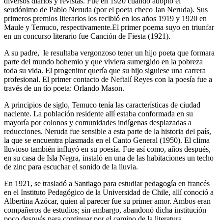
diversos diarios y revistas. Fue en 1920 cuando adoptó el
seudónimo de Pablo Neruda (por el poeta checo Jan Neruda). Sus
primeros premios literarios los recibió en los años 1919 y 1920 en
Maule y Temuco, respectivamente.El primer poema suyo en triunfar
en un concurso literario fue Canción de Fiesta (1921).
A su padre, le resultaba vergonzoso tener un hijo poeta que formara
parte del mundo bohemio y que viviera sumergido en la pobreza
toda su vida. El progenitor quería que su hijo siguiese una carrera
profesional. El primer contacto de Neftalí Reyes con la poesía fue a
través de un tío poeta: Orlando Mason.
A principios de siglo, Temuco tenía las características de ciudad
naciente. La población residente allí estaba conformada en su
mayoría por colonos y comunidades indígenas desplazadas a
reducciones. Neruda fue sensible a esta parte de la historia del país,
la que se encuentra plasmada en el Canto General (1950). El clima
lluvioso también influyó en su poesía. Fue así como, años después,
en su casa de Isla Negra, instaló en una de las habitaciones un techo
de zinc para escuchar el sonido de la lluvia.
En 1921, se trasladó a Santiago para estudiar pedagogía en francés
en el Instituto Pedagógico de la Universidad de Chile, allí conoció a
Albertina Azócar, quien al parecer fue su primer amor. Ambos eran
compañeros de estudios; sin embargo, abandonó dicha institución
poco después para continuar por el camino de la literatura.