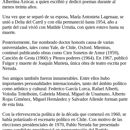
Albertina Azócar, a quien escribió y dedicó poemas durante al
menos treinta años.
Una vez que se separó de su esposa, María Antonieta Lagenaar, se
unió a Delia del Carril y con ella permaneció hasta 1954, año a
partir del cual vivió con Matilde Urrutia, con quien estuvo hasta su
muerte.
Posteriormente, fue nombrado doctor honoris causa de varias
universidades, tales como Yale, de Chile, Oxford. Mientras,
continuó publicando obras como Cien Sonetos de Amor (1959),
Canción de Gesta (1960) y Plenos poderes (1964). En 1967, publicó
Fulgor y muerte de Joaquín Murieta, única obra de teatro escrita por
Neruda.
Sus amigos también fueron innumerables. Entre ellos hubo
importantes personalidades internacionales, tanto del ámbito político
como artístico y cultural: Federico García Lorca, Rafael Alberti,
Volodia Teitelboim, Gabriela Mistral, Miguel de Unamuno, Alberto
Rojas Giménez, Miguel Hernández y Salvador Allende forman parte
de esta lista.
Con la efervescencia política de la década que comenzó en 1960, se
había polarizado el escenario político en Chile. Con motivo de las
elecciones presidenciales de 1970, Pablo Neruda fue presentado
como candidato presidencial en representación del Partido