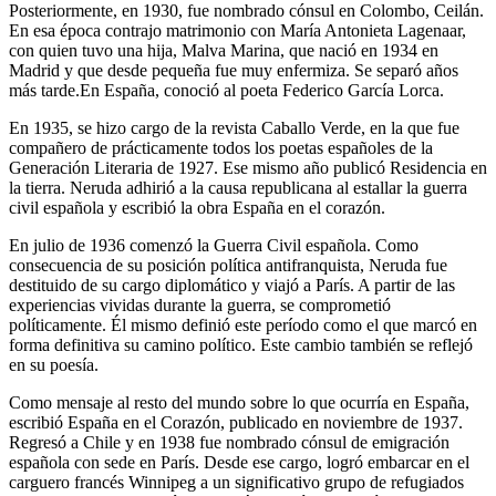
Posteriormente, en 1930, fue nombrado cónsul en Colombo, Ceilán.
En esa época contrajo matrimonio con María Antonieta Lagenaar,
con quien tuvo una hija, Malva Marina, que nació en 1934 en
Madrid y que desde pequeña fue muy enfermiza. Se separó años
más tarde.En España, conoció al poeta Federico García Lorca.
En 1935, se hizo cargo de la revista Caballo Verde, en la que fue
compañero de prácticamente todos los poetas españoles de la
Generación Literaria de 1927. Ese mismo año publicó Residencia en
la tierra. Neruda adhirió a la causa republicana al estallar la guerra
civil española y escribió la obra España en el corazón.
En julio de 1936 comenzó la Guerra Civil española. Como
consecuencia de su posición política antifranquista, Neruda fue
destituido de su cargo diplomático y viajó a París. A partir de las
experiencias vividas durante la guerra, se comprometió
políticamente. Él mismo definió este período como el que marcó en
forma definitiva su camino político. Este cambio también se reflejó
en su poesía.
Como mensaje al resto del mundo sobre lo que ocurría en España,
escribió España en el Corazón, publicado en noviembre de 1937.
Regresó a Chile y en 1938 fue nombrado cónsul de emigración
española con sede en París. Desde ese cargo, logró embarcar en el
carguero francés Winnipeg a un significativo grupo de refugiados