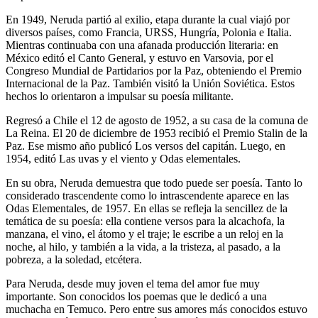
En 1949, Neruda partió al exilio, etapa durante la cual viajó por
diversos países, como Francia, URSS, Hungría, Polonia e Italia.
Mientras continuaba con una afanada producción literaria: en
México editó el Canto General, y estuvo en Varsovia, por el
Congreso Mundial de Partidarios por la Paz, obteniendo el Premio
Internacional de la Paz. También visitó la Unión Soviética. Estos
hechos lo orientaron a impulsar su poesía militante.
Regresó a Chile el 12 de agosto de 1952, a su casa de la comuna de
La Reina. El 20 de diciembre de 1953 recibió el Premio Stalin de la
Paz. Ese mismo año publicó Los versos del capitán. Luego, en
1954, editó Las uvas y el viento y Odas elementales.
En su obra, Neruda demuestra que todo puede ser poesía. Tanto lo
considerado trascendente como lo intrascendente aparece en las
Odas Elementales, de 1957. En ellas se refleja la sencillez de la
temática de su poesía: ella contiene versos para la alcachofa, la
manzana, el vino, el átomo y el traje; le escribe a un reloj en la
noche, al hilo, y también a la vida, a la tristeza, al pasado, a la
pobreza, a la soledad, etcétera.
Para Neruda, desde muy joven el tema del amor fue muy
importante. Son conocidos los poemas que le dedicó a una
muchacha en Temuco. Pero entre sus amores más conocidos estuvo