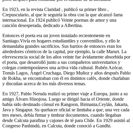
En 1923, en la revista Claridad , publicó su primer libro ,
Crepusculario, al que le seguiría la obra con la que alcanzó fama
internacional. En 1924 publicó Veinte poemas de amor y una
canción desesperada, dedicado a Albertina.
Entonces el poeta era un joven instalado recientemente en
Santiago.Vivía en hogares estudiantiles y conventillos, y ello le
demandaba grandes sacrificios. Sus barrios de entonces eran los
alrededores céntricos de la capital, por ejemplo, la calle Maruri. La
efervescencia social de los años veinte fue ávidamente absorbida por
el poeta, que desarrolló junto a sus compañeros universitarios y
colegas contemporáneos una activa vida cultural. Rubén Azócar,
Tomás Lagos, Ángel Cruchaga, Diego Muñoz y años después Pablo
de Rokha, se encontraban con él en distintos cafés, donde charlaban
y discutían acerca de los más diversos temas.
En 1927, Pablo Neruda realizó su primer viaje a Europa, junto a su
amigo Álvaro Hinojosa. Luego se dirigió hacia el Oriente, donde
había sido destinado cónsul en Rangoon, Birmania,Ceylán, Jakarta,
Java y Singapur. Su quehacer oficial se limitaba a que, una vez cada
tres meses, debía firmar y timbrar documentos, cuando llegaban
desde Calcuta parafina y cajones de té para Chile. En 1929 asistió al
Congreso Panhindú, en Calcuta, donde conoció a Gandhi.