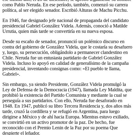
como Pablo Neruda. En ese período, también, comenzó su carrera
política, al ser elegido senador. Escribió Alturas de Machu Picchu.
En 1946, fue designado jefe nacional de propaganda del candidato
presidencial Gabriel González Videla. Además, conoció a Matilde
Urrutia, quien más tarde se convertiría en su nueva esposa.
Desde su escaño de senador, pronunció un polémico discurso en
contra del gobierno de González Videla, que le costaría su desafuero
y, luego, su persecución, obligándolo a permanecer clandestino en
Chile. Neruda fue un entusiasta partidario de Gabriel González
Videla. Incluso lo apoyó en calidad de generalísimo de la campaña
presidencial, inventando consignas como: «El pueblo te llama,
Gabriel».
Sin embargo, ya siendo Presidente, González Videla promulgó la
Ley de Defensa de la Democracia (1947), llamada Ley Maldita, que
prohibió la existencia del Partido Comunista y mediante la cual se
perseguía a sus partidarios. Con ello, Neruda fue desaforado en
1948. En 1947, publicó su libro Tercera Residencia y, dos años más
tarde, cruzó la cordillera y se refugió en Argentina, para luego
dirigirse a México y de ahí hacia Europa. Mientras estuvo exiliado,
se convirtió en un activo promotor de la paz. De hecho, fue
reconocido con el Premio Lenin de la Paz por su poema Que
despierte el leñador.