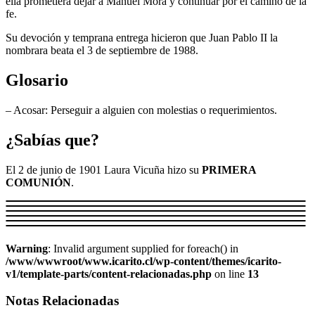
ella prometiera dejar a Manuel Mora y continuar por el camino de la
fe.
Su devoción y temprana entrega hicieron que Juan Pablo II la
nombrara beata el 3 de septiembre de 1988.
Glosario
– Acosar: Perseguir a alguien con molestias o requerimientos.
¿Sabías que?
El 2 de junio de 1901 Laura Vicuña hizo su
PRIMERA
COMUNIÓN
.
Warning
: Invalid argument supplied for foreach() in
/www/wwwroot/www.icarito.cl/wp-content/themes/icarito-
v1/template-parts/content-relacionadas.php
on line
13
Notas Relacionadas