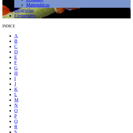
Matemáticas
Biografías
Efemérides
INDICE
A
B
C
D
E
F
G
H
I
J
K
L
M
N
O
P
Q
R
S