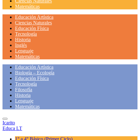
Ciencias Naturales
Matemáticas
Educación Artística
Ciencias Naturales
Educación Física
Tecnología
Historia
Inglés
Lenguaje
Matemáticas
Educación Artística
Biología – Ecología
Educación Física
Tecnología
Filosofía
Historia
Lenguaje
Matemáticas
Icarito
Educa LT
1° a 4° Básico
(Primer Ciclo)