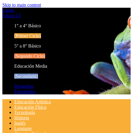
Skip to main content
Icarito
Educa LT
1° a 4° Básico
(Primer Ciclo)
5° a 8° Básico
(Segundo Ciclo)
Educación Media
(Secundaria)
Biografías
Efemérides
Educación Artística
Educación Física
Tecnología
Historia
Inglés
Lenguaje