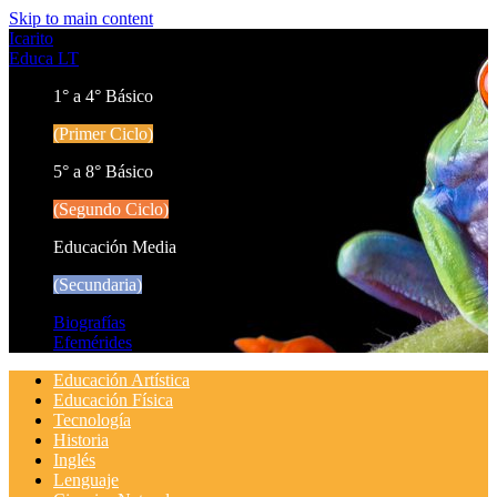
Skip to main content
Icarito
Educa LT
1° a 4° Básico
(Primer Ciclo)
5° a 8° Básico
(Segundo Ciclo)
Educación Media
(Secundaria)
Biografías
Efemérides
Educación Artística
Educación Física
Tecnología
Historia
Inglés
Lenguaje