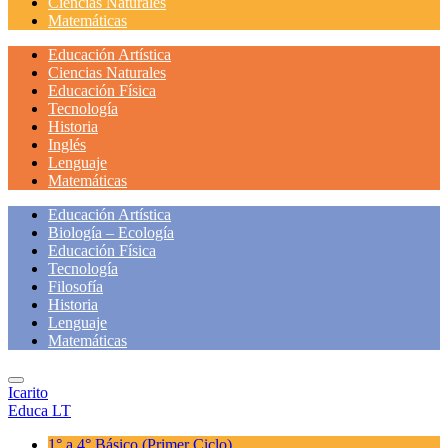
Ciencias Naturales
Matemáticas
Educación Artística
Ciencias Naturales
Educación Física
Tecnología
Historia
Inglés
Lenguaje
Matemáticas
Educación Artística
Biología – Ecología
Educación Física
Tecnología
Filosofía
Historia
Lenguaje
Matemáticas
Icarito
Educa LT
1° a 4° Básico
(Primer Ciclo)