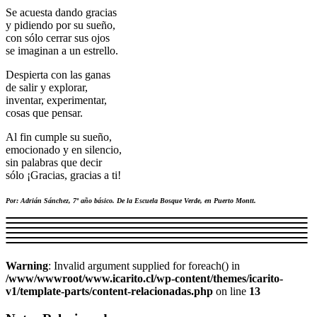
Se acuesta dando gracias
y pidiendo por su sueño,
con sólo cerrar sus ojos
se imaginan a un estrello.
Despierta con las ganas
de salir y explorar,
inventar, experimentar,
cosas que pensar.
Al fin cumple su sueño,
emocionado y en silencio,
sin palabras que decir
sólo ¡Gracias, gracias a ti!
Por: Adrián Sánchez, 7º año básico. De la Escuela Bosque Verde, en Puerto Montt.
Warning
: Invalid argument supplied for foreach() in
/www/wwwroot/www.icarito.cl/wp-content/themes/icarito-
v1/template-parts/content-relacionadas.php
on line
13