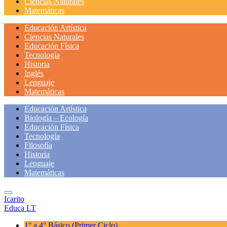
Ciencias Naturales
Matemáticas
Educación Artística
Ciencias Naturales
Educación Física
Tecnología
Historia
Inglés
Lenguaje
Matemáticas
Educación Artística
Biología – Ecología
Educación Física
Tecnología
Filosofía
Historia
Lenguaje
Matemáticas
Icarito
Educa LT
1° a 4° Básico
(Primer Ciclo)