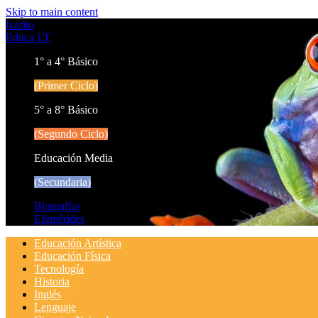
Skip to main content
Icarito
Educa LT
1° a 4° Básico
(Primer Ciclo)
5° a 8° Básico
(Segundo Ciclo)
Educación Media
(Secundaria)
Biografías
Efemérides
Educación Artística
Educación Física
Tecnología
Historia
Inglés
Lenguaje