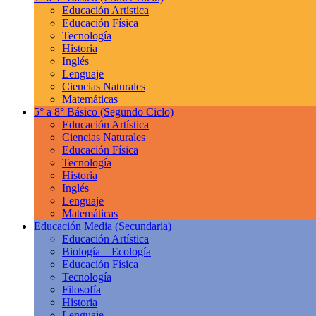
Educación Artística
Educación Física
Tecnología
Historia
Inglés
Lenguaje
Ciencias Naturales
Matemáticas
5° a 8° Básico
(Segundo Ciclo)
Educación Artística
Ciencias Naturales
Educación Física
Tecnología
Historia
Inglés
Lenguaje
Matemáticas
Educación Media
(Secundaria)
Educación Artística
Biología – Ecología
Educación Física
Tecnología
Filosofía
Historia
Lenguaje