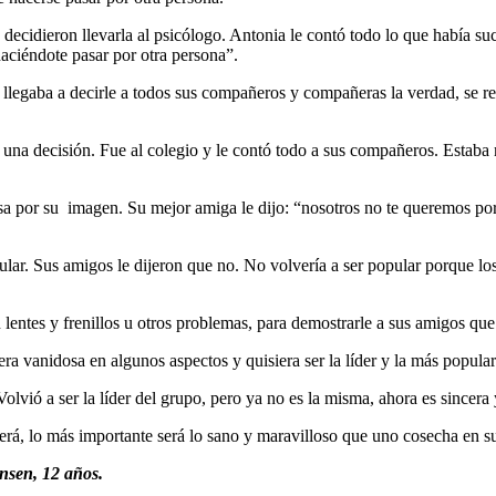
cidieron llevarla al psicólogo. Antonia le contó todo lo que había suce
haciéndote pasar por otra persona”.
egaba a decirle a todos sus compañeros y compañeras la verdad, se reiría
ó una decisión. Fue al colegio y le contó todo a sus compañeros. Estab
osa por su imagen. Su mejor amiga le dijo: “nosotros no te queremos por
ular. Sus amigos le dijeron que no. No volvería a ser popular porque l
n lentes y frenillos u otros problemas, para demostrarle a sus amigos que
vanidosa en algunos aspectos y quisiera ser la líder y la más popular d
vió a ser la líder del grupo, pero ya no es la misma, ahora es sincera
 será, lo más importante será lo sano y maravilloso que uno cosecha e
ensen, 12 años.