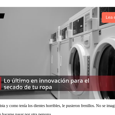
Lea e
ista y como tenía los dientes horribles, le pusieron frenillos. No se ima
e hacerse pasar por otra persona.