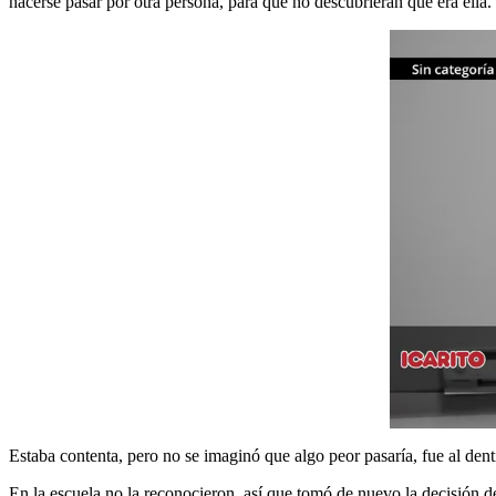
hacerse pasar por otra persona, para que no descubrieran que era ella.
Estaba contenta, pero no se imaginó que algo peor pasaría, fue al dent
En la escuela no la reconocieron, así que tomó de nuevo la decisión d