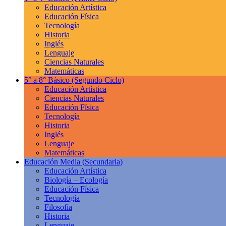
Educación Artística
Educación Física
Tecnología
Historia
Inglés
Lenguaje
Ciencias Naturales
Matemáticas
5° a 8° Básico
(Segundo Ciclo)
Educación Artística
Ciencias Naturales
Educación Física
Tecnología
Historia
Inglés
Lenguaje
Matemáticas
Educación Media
(Secundaria)
Educación Artística
Biología – Ecología
Educación Física
Tecnología
Filosofía
Historia
Lenguaje