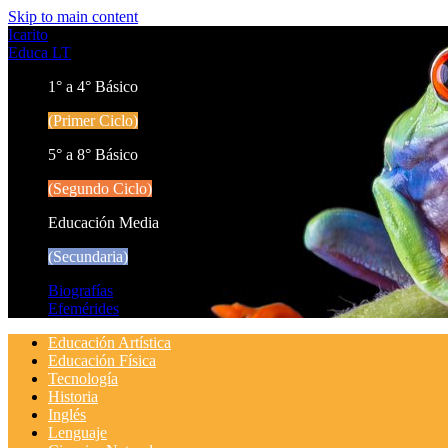
Skip to main content
Icarito
Educa LT
1° a 4° Básico
(Primer Ciclo)
5° a 8° Básico
(Segundo Ciclo)
Educación Media
(Secundaria)
Biografías
Efemérides
Educación Artística
Educación Física
Tecnología
Historia
Inglés
Lenguaje