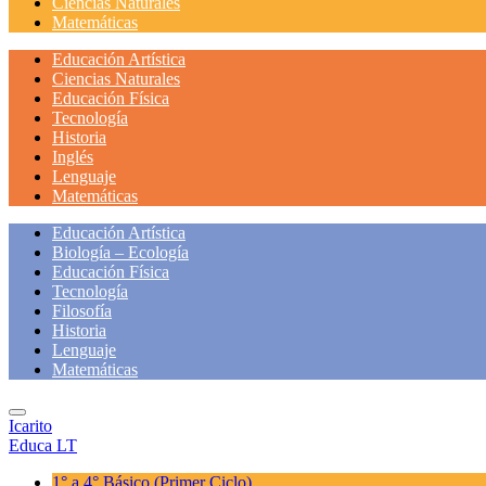
Ciencias Naturales
Matemáticas
Educación Artística
Ciencias Naturales
Educación Física
Tecnología
Historia
Inglés
Lenguaje
Matemáticas
Educación Artística
Biología – Ecología
Educación Física
Tecnología
Filosofía
Historia
Lenguaje
Matemáticas
Icarito
Educa LT
1° a 4° Básico
(Primer Ciclo)