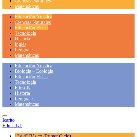
Ciencias Naturales
Matemáticas
Educación Artística
Ciencias Naturales
Educación Física
Tecnología
Historia
Inglés
Lenguaje
Matemáticas
Educación Artística
Biología – Ecología
Educación Física
Tecnología
Filosofía
Historia
Lenguaje
Matemáticas
Icarito
Educa LT
1° a 4° Básico
(Primer Ciclo)