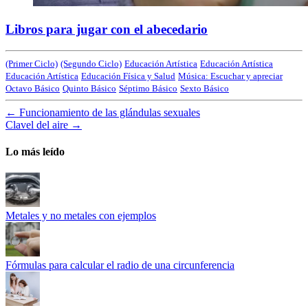
Libros para jugar con el abecedario
(Primer Ciclo)
(Segundo Ciclo)
Educación Artística
Educación Artística
Educación Artística
Educación Física y Salud
Música: Escuchar y apreciar
Octavo Básico
Quinto Básico
Séptimo Básico
Sexto Básico
←
Funcionamiento de las glándulas sexuales
Clavel del aire
→
Lo más leído
Metales y no metales con ejemplos
Fórmulas para calcular el radio de una circunferencia