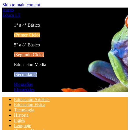
Skip to main content
Icarito
Educa LT
1° a 4° Básico
(Primer Ciclo)
5° a 8° Básico
(Segundo Ciclo)
Educación Media
(Secundaria)
Biografías
Efemérides
Educación Artística
Educación Física
Tecnología
Historia
Inglés
Lenguaje