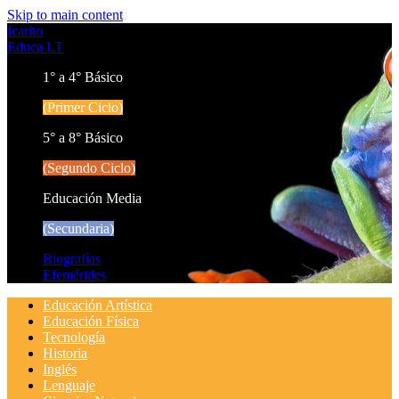
Skip to main content
Icarito
Educa LT
1° a 4° Básico
(Primer Ciclo)
5° a 8° Básico
(Segundo Ciclo)
Educación Media
(Secundaria)
Biografías
Efemérides
Educación Artística
Educación Física
Tecnología
Historia
Inglés
Lenguaje