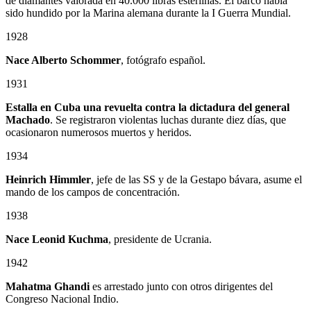
de diamantes valorada en 40.000 libras esterlinas. El barco había
sido hundido por la Marina alemana durante la I Guerra Mundial.
1928
Nace Alberto Schommer
, fotógrafo español.
1931
Estalla en Cuba una revuelta contra la dictadura del general
Machado
. Se registraron violentas luchas durante diez días, que
ocasionaron numerosos muertos y heridos.
1934
Heinrich Himmler
, jefe de las SS y de la Gestapo bávara, asume el
mando de los campos de concentración.
1938
Nace Leonid Kuchma
, presidente de Ucrania.
1942
Mahatma Ghandi
es arrestado junto con otros dirigentes del
Congreso Nacional Indio.