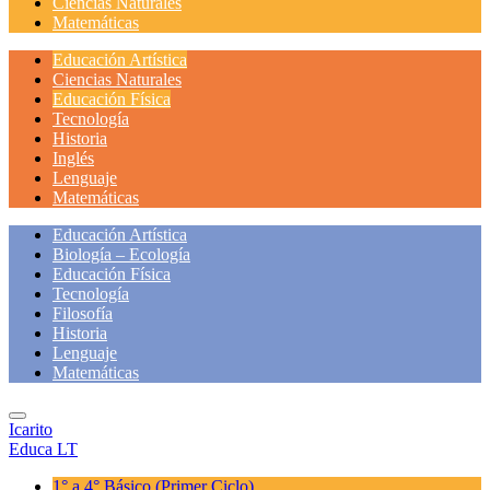
Ciencias Naturales
Matemáticas
Educación Artística
Ciencias Naturales
Educación Física
Tecnología
Historia
Inglés
Lenguaje
Matemáticas
Educación Artística
Biología – Ecología
Educación Física
Tecnología
Filosofía
Historia
Lenguaje
Matemáticas
Icarito
Educa LT
1° a 4° Básico
(Primer Ciclo)