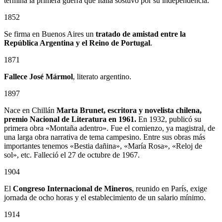
termina la primera guerra que Italia sostuvo por su independencia.
1852
Se firma en Buenos Aires un
tratado de amistad entre la
República Argentina y el Reino de Portugal
.
1871
Fallece José Mármol
, literato argentino.
1897
Nace en Chillán
Marta Brunet, escritora y novelista chilena,
premio Nacional de Literatura en 1961.
En 1932, publicó su
primera obra «Montaña adentro». Fue el comienzo, ya magistral, de
una larga obra narrativa de tema campesino. Entre sus obras más
importantes tenemos «Bestia dañina», «María Rosa», «Reloj de
sol», etc. Falleció el 27 de octubre de 1967.
1904
El
Congreso Internacional de Mineros
, reunido en París, exige
jornada de ocho horas y el establecimiento de un salario mínimo.
1914