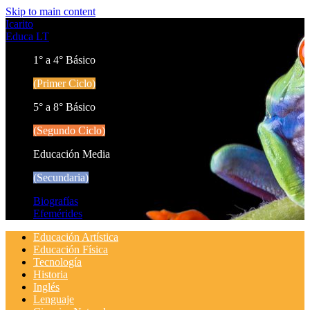
Skip to main content
Icarito
Educa LT
1° a 4° Básico
(Primer Ciclo)
5° a 8° Básico
(Segundo Ciclo)
Educación Media
(Secundaria)
Biografías
Efemérides
Educación Artística
Educación Física
Tecnología
Historia
Inglés
Lenguaje