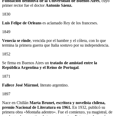
Fundación definitiva de la Universidad de Buenos Aires
, cuyo
primer rector fue el doctor
Antonio Sáenz.
1830
Luis Felipe de Orleans
es aclamado Rey de los franceses.
1849
Venecia se rinde
, vencida por el hambre y el cólera, con lo que
termina la primera guerra que Italia sostuvo por su independencia.
1852
Se firma en Buenos Aires un
tratado de amistad entre la
República Argentina y el Reino de Portugal
.
1871
Fallece José Mármol
, literato argentino.
1897
Nace en Chillán
Marta Brunet, escritora y novelista chilena,
premio Nacional de Literatura en 1961.
En 1932, publicó su
primera obra «Montaña adentro». Fue el comienzo, ya magistral, de