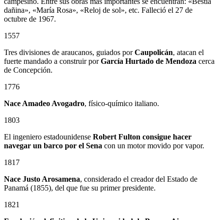
campesino. Entre sus obras más importantes se encuentran: «Bestia
dañina», «María Rosa», «Reloj de sol», etc. Falleció el 27 de
octubre de 1967.
1557
Tres divisiones de araucanos, guiados por
Caupolicán
, atacan el
fuerte mandado a construir por
García Hurtado de Mendoza
cerca
de Concepción.
1776
Nace Amadeo Avogadro
, físico-químico italiano.
1803
El ingeniero estadounidense
Robert Fulton consigue hacer
navegar un barco por el Sena
con un motor movido por vapor.
1817
Nace Justo Arosamena
, considerado el creador del Estado de
Panamá (1855), del que fue su primer presidente.
1821