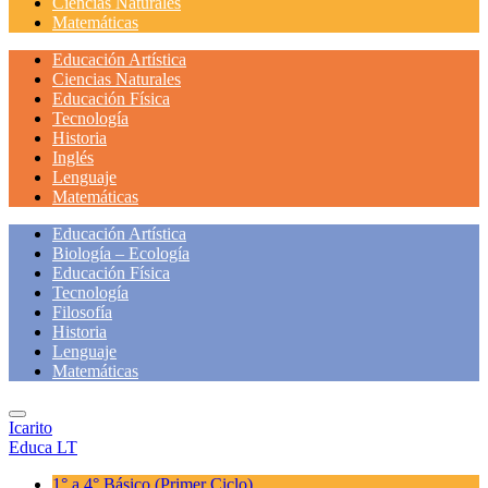
Ciencias Naturales
Matemáticas
Educación Artística
Ciencias Naturales
Educación Física
Tecnología
Historia
Inglés
Lenguaje
Matemáticas
Educación Artística
Biología – Ecología
Educación Física
Tecnología
Filosofía
Historia
Lenguaje
Matemáticas
Icarito
Educa LT
1° a 4° Básico
(Primer Ciclo)