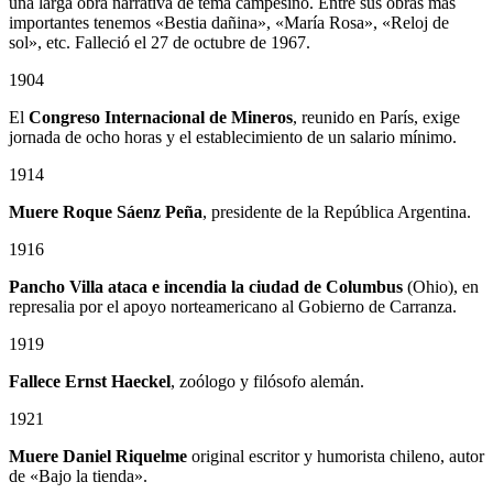
una larga obra narrativa de tema campesino. Entre sus obras más
importantes tenemos «Bestia dañina», «María Rosa», «Reloj de
sol», etc. Falleció el 27 de octubre de 1967.
1904
El
Congreso Internacional de Mineros
, reunido en París, exige
jornada de ocho horas y el establecimiento de un salario mínimo.
1914
Muere Roque Sáenz Peña
, presidente de la República Argentina.
1916
Pancho Villa ataca e incendia la ciudad de Columbus
(Ohio), en
represalia por el apoyo norteamericano al Gobierno de Carranza.
1919
Fallece Ernst Haeckel
, zoólogo y filósofo alemán.
1921
Muere Daniel Riquelme
original escritor y humorista chileno, autor
de «Bajo la tienda».