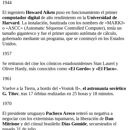
1944
El ingeniero
Howard Aiken
puso en funcionamiento el primer
computador digital
de alto rendimiento en la
Universidad de
Harvard
. La instalación, bautizada con los nombres de «MARKI»
o «ASCC» (Automatic Séquense Controlled Computer), tenía un
tamaño gigantesco y fue el primer aparato autómata de cálculo,
gobernado mediante un programa, que se construyó en los Estados
Unidos.
1957
Se retiraron del cine los cómicos estadounidenses Stan Laurel y
Oliver Hardy, más conocidos como
«El Gordo» y «El Flaco»
.
1961
Vuelve a la Tierra, a bordo del «Vostok II»,
el astronauta soviético
G. Titov
, tras 17 órbitas realizadas en 25 horas y 18 minutos.
1970
El presidente uruguayo
Pacheco Areco
reiteró su negativa a
negociar con los extremistas tupamaros, la liberación de
Dan
Mitrione
y del cónsul brasileño
Dias Gomide
, secuestrados el
pasado 31 de julio.