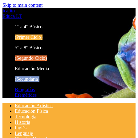
Skip to main content
Icarito
Educa LT
1° a 4° Básico
(Primer Ciclo)
5° a 8° Básico
(Segundo Ciclo)
Educación Media
(Secundaria)
Biografías
Efemérides
Educación Artística
Educación Física
Tecnología
Historia
Inglés
Lenguaje