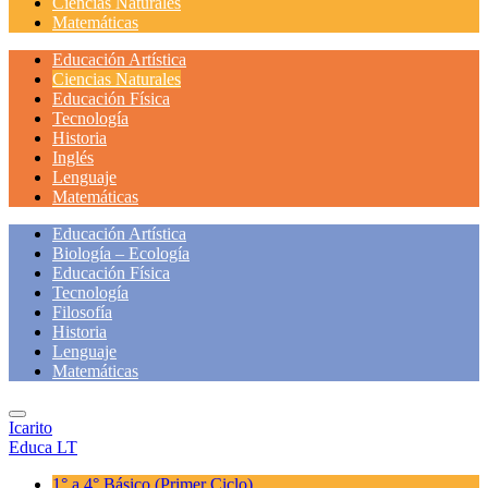
Ciencias Naturales
Matemáticas
Educación Artística
Ciencias Naturales
Educación Física
Tecnología
Historia
Inglés
Lenguaje
Matemáticas
Educación Artística
Biología – Ecología
Educación Física
Tecnología
Filosofía
Historia
Lenguaje
Matemáticas
Icarito
Educa LT
1° a 4° Básico
(Primer Ciclo)