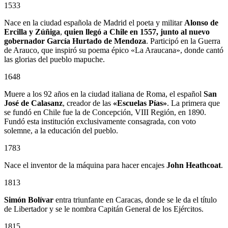
1533
Nace en la ciudad española de Madrid el poeta y militar
Alonso de
Ercilla y Zúñiga
,
quien llegó a Chile en 1557, junto al nuevo
gobernador
García Hurtado de Mendoza
. Participó en la Guerra
de Arauco, que inspiró su poema épico «La Araucana», donde cantó
las glorias del pueblo mapuche.
1648
Muere a los 92 años en la ciudad italiana de Roma, el español
San
José de Calasanz
, creador de las
«Escuelas Pías»
. La primera que
se fundó en Chile fue la de Concepción, VIII Región, en 1890.
Fundó esta institución exclusivamente consagrada, con voto
solemne, a la educación del pueblo.
1783
Nace el inventor de la máquina para hacer encajes
John Heathcoat
.
1813
Simón Bolívar
entra triunfante en Caracas, donde se le da el título
de Libertador y se le nombra Capitán General de los Ejércitos.
1815