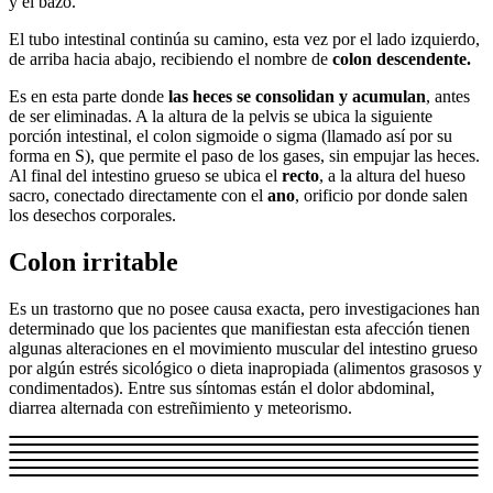
y el bazo.
El tubo intestinal continúa su camino, esta vez por el lado izquierdo,
de arriba hacia abajo, recibiendo el nombre de
colon descendente.
Es en esta parte donde
las heces se consolidan y acumulan
, antes
de ser eliminadas. A la altura de la pelvis se ubica la siguiente
porción intestinal, el colon sigmoide o sigma (llamado así por su
forma en S), que permite el paso de los gases, sin empujar las heces.
Al final del intestino grueso se ubica el
recto
, a la altura del hueso
sacro, conectado directamente con el
ano
, orificio por donde salen
los desechos corporales.
Colon irritable
Es un trastorno que no posee causa exacta, pero investigaciones han
determinado que los pacientes que manifiestan esta afección tienen
algunas alteraciones en el movimiento muscular del intestino grueso
por algún estrés sicológico o dieta inapropiada (alimentos grasosos y
condimentados). Entre sus síntomas están el dolor abdominal,
diarrea alternada con estreñimiento y meteorismo.