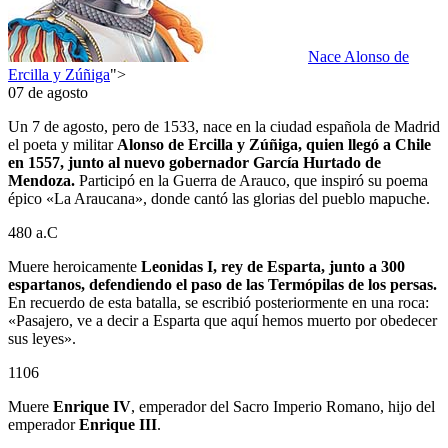
Nace Alonso de
Ercilla y Zúñiga
">
07 de agosto
Un 7 de agosto, pero de 1533, nace en la ciudad española de Madrid
el poeta y militar
Alonso de Ercilla y Zúñiga, quien llegó a Chile
en 1557, junto al nuevo gobernador García Hurtado de
Mendoza.
Participó en la Guerra de Arauco, que inspiró su poema
épico «La Araucana», donde cantó las glorias del pueblo mapuche.
480 a.C
Muere heroicamente
Leonidas I, rey de Esparta, junto a 300
espartanos, defendiendo el paso de las Termópilas de los persas.
En recuerdo de esta batalla, se escribió posteriormente en una roca:
«Pasajero, ve a decir a Esparta que aquí hemos muerto por obedecer
sus leyes».
1106
Muere
Enrique IV
, emperador del Sacro Imperio Romano, hijo del
emperador
Enrique III
.