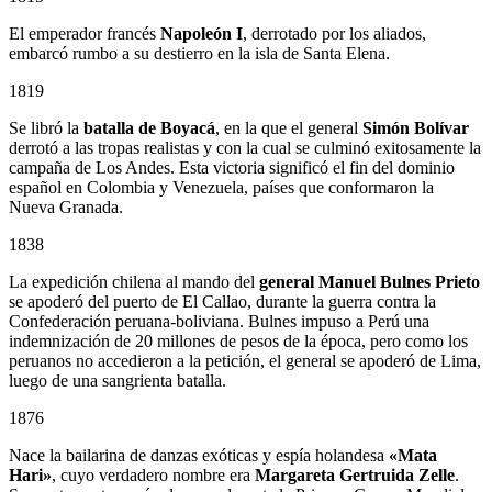
El emperador francés
Napoleón I
, derrotado por los aliados,
embarcó rumbo a su destierro en la isla de Santa Elena.
1819
Se libró la
batalla de Boyacá
, en la que el general
Simón Bolívar
derrotó a las tropas realistas y con la cual se culminó exitosamente la
campaña de Los Andes. Esta victoria significó el fin del dominio
español en Colombia y Venezuela, países que conformaron la
Nueva Granada.
1838
La expedición chilena al mando del
general Manuel Bulnes Prieto
se apoderó del puerto de El Callao, durante la guerra contra la
Confederación peruana-boliviana. Bulnes impuso a Perú una
indemnización de 20 millones de pesos de la época, pero como los
peruanos no accedieron a la petición, el general se apoderó de Lima,
luego de una sangrienta batalla.
1876
Nace la bailarina de danzas exóticas y espía holandesa
«Mata
Hari»
, cuyo verdadero nombre era
Margareta Gertruida Zelle
.