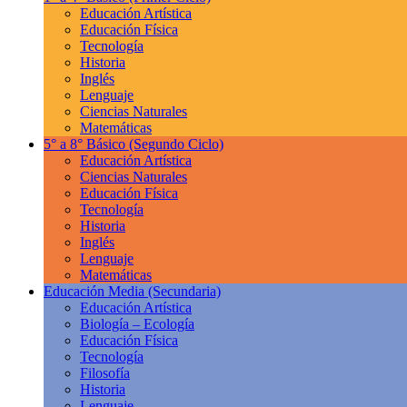
Educación Artística
Educación Física
Tecnología
Historia
Inglés
Lenguaje
Ciencias Naturales
Matemáticas
5° a 8° Básico
(Segundo Ciclo)
Educación Artística
Ciencias Naturales
Educación Física
Tecnología
Historia
Inglés
Lenguaje
Matemáticas
Educación Media
(Secundaria)
Educación Artística
Biología – Ecología
Educación Física
Tecnología
Filosofía
Historia
Lenguaje