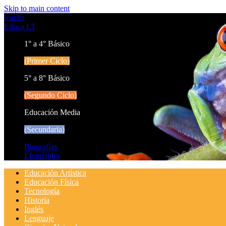
Skip to main content
Icarito
Educa LT
1° a 4° Básico
(Primer Ciclo)
5° a 8° Básico
(Segundo Ciclo)
Educación Media
(Secundaria)
Biografías
Efemérides
Educación Artística
Educación Física
Tecnología
Historia
Inglés
Lenguaje