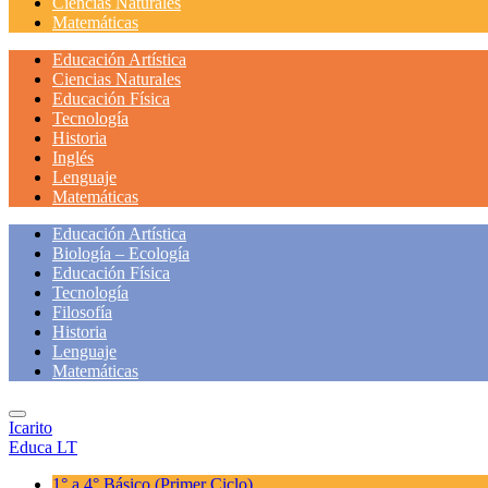
Ciencias Naturales
Matemáticas
Educación Artística
Ciencias Naturales
Educación Física
Tecnología
Historia
Inglés
Lenguaje
Matemáticas
Educación Artística
Biología – Ecología
Educación Física
Tecnología
Filosofía
Historia
Lenguaje
Matemáticas
Icarito
Educa LT
1° a 4° Básico
(Primer Ciclo)