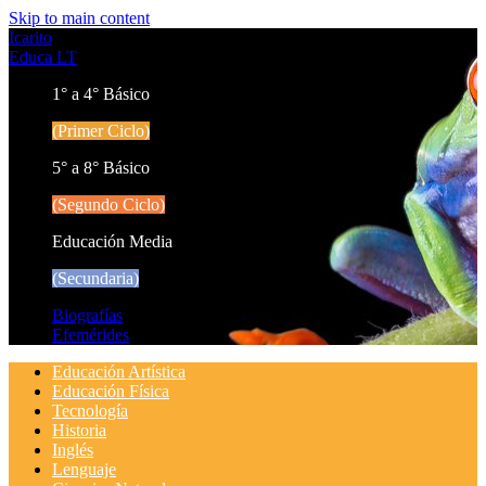
Skip to main content
Icarito
Educa LT
1° a 4° Básico
(Primer Ciclo)
5° a 8° Básico
(Segundo Ciclo)
Educación Media
(Secundaria)
Biografías
Efemérides
Educación Artística
Educación Física
Tecnología
Historia
Inglés
Lenguaje