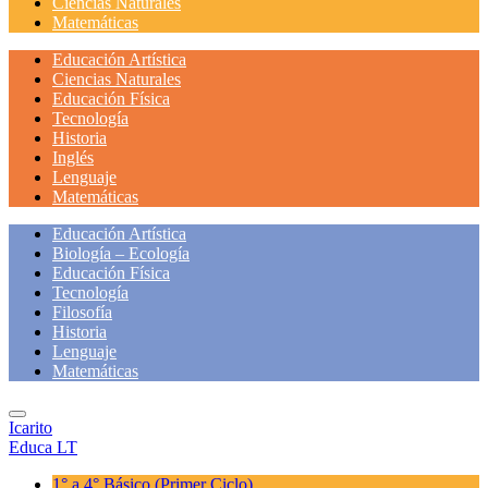
Ciencias Naturales
Matemáticas
Educación Artística
Ciencias Naturales
Educación Física
Tecnología
Historia
Inglés
Lenguaje
Matemáticas
Educación Artística
Biología – Ecología
Educación Física
Tecnología
Filosofía
Historia
Lenguaje
Matemáticas
Icarito
Educa LT
1° a 4° Básico
(Primer Ciclo)