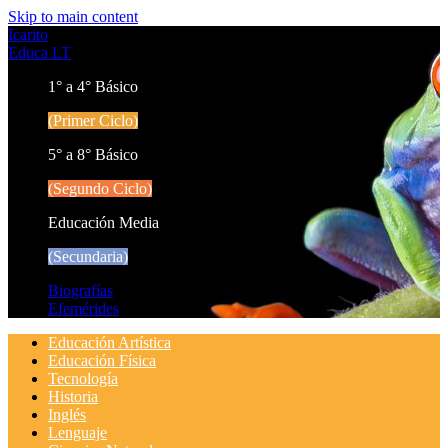
Skip to main content
Icarito
Educa LT
1° a 4° Básico
(Primer Ciclo)
5° a 8° Básico
(Segundo Ciclo)
Educación Media
(Secundaria)
Biografías
Efemérides
Educación Artística
Educación Física
Tecnología
Historia
Inglés
Lenguaje