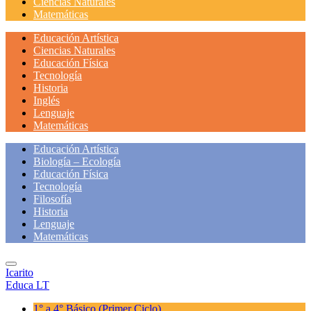
Ciencias Naturales
Matemáticas
Educación Artística
Ciencias Naturales
Educación Física
Tecnología
Historia
Inglés
Lenguaje
Matemáticas
Educación Artística
Biología – Ecología
Educación Física
Tecnología
Filosofía
Historia
Lenguaje
Matemáticas
Icarito
Educa LT
1° a 4° Básico
(Primer Ciclo)