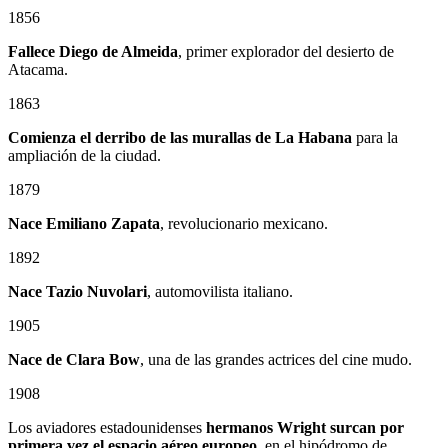
1856
Fallece Diego de Almeida
, primer explorador del desierto de
Atacama.
1863
Comienza el derribo de las murallas de La Habana
para la
ampliación de la ciudad.
1879
Nace
Emiliano Zapata
, revolucionario mexicano.
1892
Nace Tazio Nuvolari
, automovilista italiano.
1905
Nace de Clara Bow
, una de las grandes actrices del cine mudo.
1908
Los aviadores estadounidenses
hermanos Wright surcan por
primera vez el espacio aéreo europeo
, en el hipódromo de