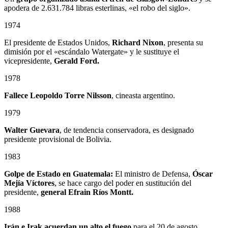
apodera de 2.631.784 libras esterlinas, «el robo del siglo».
1974
El presidente de Estados Unidos,
Richard Nixon
, presenta su
dimisión por el «escándalo Watergate» y le sustituye el
vicepresidente,
Gerald Ford.
1978
Fallece
Leopoldo Torre Nilsson
, cineasta argentino.
1979
Walter Guevara
, de tendencia conservadora, es designado
presidente provisional de Bolivia.
1983
Golpe de Estado en Guatemala:
El ministro de Defensa,
Óscar
Mejía Víctores
, se hace cargo del poder en sustitución del
presidente,
general Efrain Ríos Montt.
1988
Irán e Irak acuerdan un alto el fuego
para el 20 de agosto.