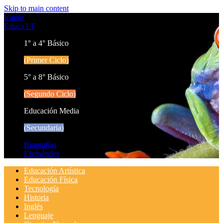
Skip to main content
Icarito
Educa LT
1° a 4° Básico
(Primer Ciclo)
5° a 8° Básico
(Segundo Ciclo)
Educación Media
(Secundaria)
Biografías
Efemérides
Educación Artística
Educación Física
Tecnología
Historia
Inglés
Lenguaje