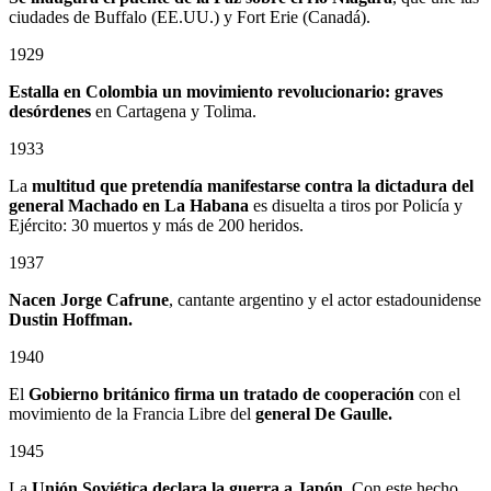
ciudades de Buffalo (EE.UU.) y Fort Erie (Canadá).
1929
Estalla en Colombia un
movimiento revolucionario: graves
desórdenes
en Cartagena y Tolima.
1933
La
multitud que pretendía manifestarse contra la dictadura del
general Machado en La Habana
es disuelta a tiros por Policía y
Ejército: 30 muertos y más de 200 heridos.
1937
Nacen Jorge Cafrune
, cantante argentino y el actor estadounidense
Dustin Hoffman.
1940
El
Gobierno británico firma un tratado de cooperación
con el
movimiento de la Francia Libre del
general De Gaulle.
1945
La
Unión Soviética declara la guerra a Japón
. Con este hecho,