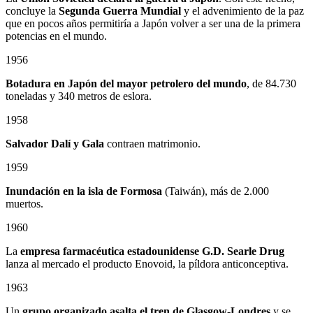
concluye la
Segunda Guerra Mundial
y el advenimiento de la paz
que en pocos años permitiría a Japón volver a ser una de la primera
potencias en el mundo.
1956
Botadura en Japón del mayor petrolero del mundo
, de 84.730
toneladas y 340 metros de eslora.
1958
Salvador Dalí y Gala
contraen matrimonio.
1959
Inundación en la isla de Formosa
(Taiwán), más de 2.000
muertos.
1960
La
empresa farmacéutica estadounidense G.D. Searle Drug
lanza al mercado el producto Enovoid, la píldora anticonceptiva.
1963
Un
grupo organizado asalta el tren de Glasgow-Londres
y se