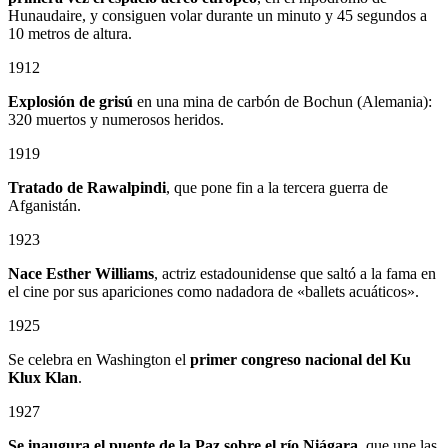
Hunaudaire, y consiguen volar durante un minuto y 45 segundos a
10 metros de altura.
1912
Explosión de grisú
en una mina de carbón de Bochun (Alemania):
320 muertos y numerosos heridos.
1919
Tratado de Rawalpindi
, que pone fin a la tercera guerra de
Afganistán.
1923
Nace Esther Williams
, actriz estadounidense que saltó a la fama en
el cine por sus apariciones como nadadora de «ballets acuáticos».
1925
Se celebra en Washington el
primer congreso nacional del Ku
Klux Klan
.
1927
Se inaugura el puente de la Paz sobre el río Niágara
, que une las