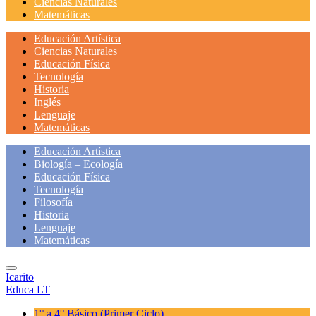
Ciencias Naturales
Matemáticas
Educación Artística
Ciencias Naturales
Educación Física
Tecnología
Historia
Inglés
Lenguaje
Matemáticas
Educación Artística
Biología – Ecología
Educación Física
Tecnología
Filosofía
Historia
Lenguaje
Matemáticas
Icarito
Educa LT
1° a 4° Básico
(Primer Ciclo)