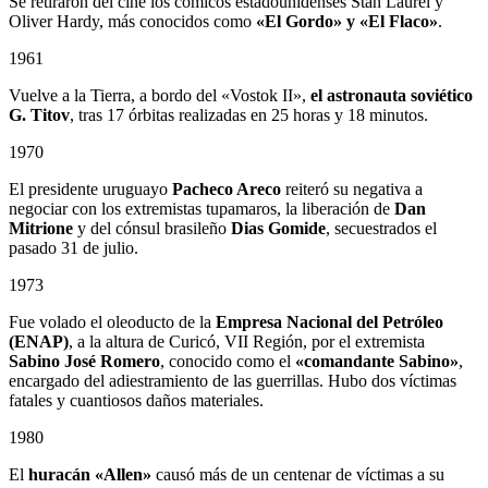
Se retiraron del cine los cómicos estadounidenses Stan Laurel y
Oliver Hardy, más conocidos como
«El Gordo» y «El Flaco»
.
1961
Vuelve a la Tierra, a bordo del «Vostok II»,
el astronauta soviético
G. Titov
, tras 17 órbitas realizadas en 25 horas y 18 minutos.
1970
El presidente uruguayo
Pacheco Areco
reiteró su negativa a
negociar con los extremistas tupamaros, la liberación de
Dan
Mitrione
y del cónsul brasileño
Dias Gomide
, secuestrados el
pasado 31 de julio.
1973
Fue volado el oleoducto de la
Empresa Nacional del Petróleo
(ENAP)
, a la altura de Curicó, VII Región, por el extremista
Sabino
José Romero
, conocido como el
«comandante Sabino»
,
encargado del adiestramiento de las guerrillas. Hubo dos víctimas
fatales y cuantiosos daños materiales.
1980
El
huracán «Allen»
causó más de un centenar de víctimas a su