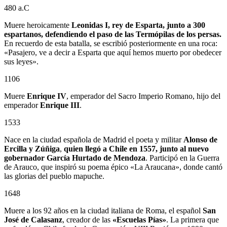
480 a.C
Muere heroicamente
Leonidas I, rey de Esparta, junto a 300
espartanos, defendiendo el paso de las Termópilas de los persas.
En recuerdo de esta batalla, se escribió posteriormente en una roca:
«Pasajero, ve a decir a Esparta que aquí hemos muerto por obedecer
sus leyes».
1106
Muere
Enrique IV
, emperador del Sacro Imperio Romano, hijo del
emperador
Enrique III
.
1533
Nace en la ciudad española de Madrid el poeta y militar
Alonso de
Ercilla y Zúñiga
,
quien llegó a Chile en 1557, junto al nuevo
gobernador
García Hurtado de Mendoza
. Participó en la Guerra
de Arauco, que inspiró su poema épico «La Araucana», donde cantó
las glorias del pueblo mapuche.
1648
Muere a los 92 años en la ciudad italiana de Roma, el español
San
José de Calasanz
, creador de las
«Escuelas Pías»
. La primera que