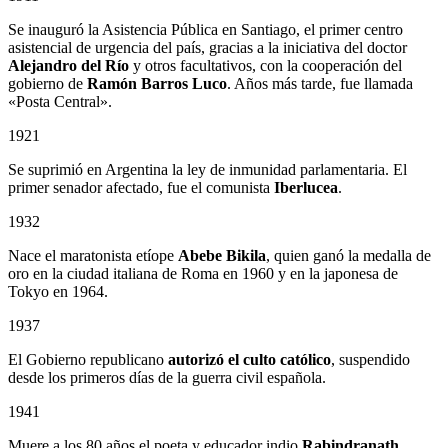
Se inauguró la Asistencia Pública en Santiago, el primer centro
asistencial de urgencia del país, gracias a la iniciativa del doctor
Alejandro del Río
y otros facultativos, con la cooperación del
gobierno de
Ramón Barros Luco
. Años más tarde, fue llamada
«Posta Central».
1921
Se suprimió en Argentina la ley de inmunidad parlamentaria. El
primer senador afectado, fue el comunista
Iberlucea
.
1932
Nace el maratonista etíope
Abebe Bikila
, quien ganó la medalla de
oro en la ciudad italiana de Roma en 1960 y en la japonesa de
Tokyo en 1964.
1937
El Gobierno republicano
autorizó el culto católico
, suspendido
desde los primeros días de la guerra civil española.
1941
Muere a los 80 años el poeta y educador indio
Rabindranath