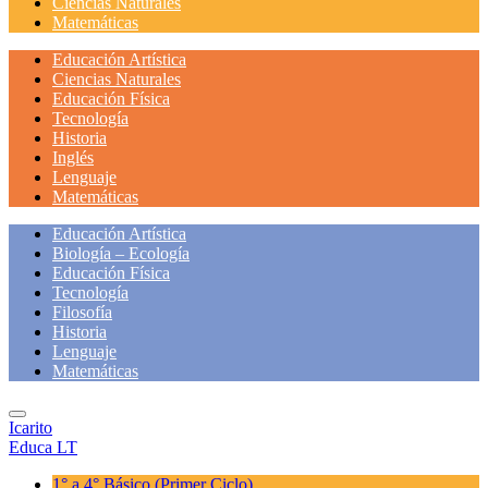
Ciencias Naturales
Matemáticas
Educación Artística
Ciencias Naturales
Educación Física
Tecnología
Historia
Inglés
Lenguaje
Matemáticas
Educación Artística
Biología – Ecología
Educación Física
Tecnología
Filosofía
Historia
Lenguaje
Matemáticas
Icarito
Educa LT
1° a 4° Básico
(Primer Ciclo)