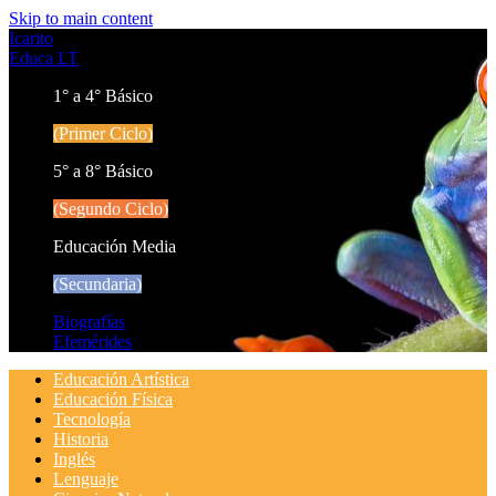
Skip to main content
Icarito
Educa LT
1° a 4° Básico
(Primer Ciclo)
5° a 8° Básico
(Segundo Ciclo)
Educación Media
(Secundaria)
Biografías
Efemérides
Educación Artística
Educación Física
Tecnología
Historia
Inglés
Lenguaje