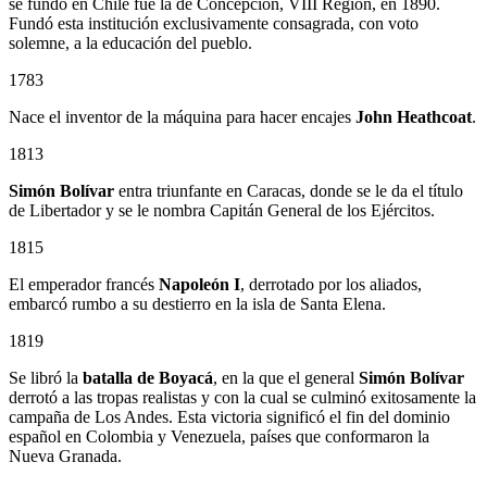
se fundó en Chile fue la de Concepción, VIII Región, en 1890.
Fundó esta institución exclusivamente consagrada, con voto
solemne, a la educación del pueblo.
1783
Nace el inventor de la máquina para hacer encajes
John Heathcoat
.
1813
Simón Bolívar
entra triunfante en Caracas, donde se le da el título
de Libertador y se le nombra Capitán General de los Ejércitos.
1815
El emperador francés
Napoleón I
, derrotado por los aliados,
embarcó rumbo a su destierro en la isla de Santa Elena.
1819
Se libró la
batalla de Boyacá
, en la que el general
Simón Bolívar
derrotó a las tropas realistas y con la cual se culminó exitosamente la
campaña de Los Andes. Esta victoria significó el fin del dominio
español en Colombia y Venezuela, países que conformaron la
Nueva Granada.