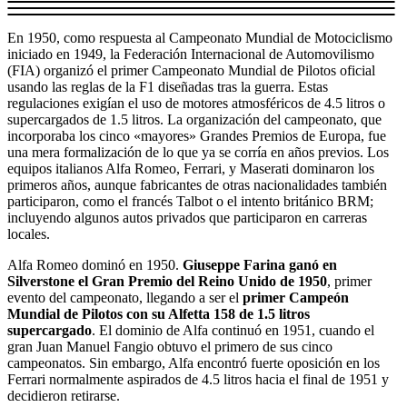
En 1950, como respuesta al Campeonato Mundial de Motociclismo
iniciado en 1949, la Federación Internacional de Automovilismo
(FIA) organizó el primer Campeonato Mundial de Pilotos oficial
usando las reglas de la F1 diseñadas tras la guerra. Estas
regulaciones exigían el uso de motores atmosféricos de 4.5 litros o
supercargados de 1.5 litros. La organización del campeonato, que
incorporaba los cinco «mayores» Grandes Premios de Europa, fue
una mera formalización de lo que ya se corría en años previos. Los
equipos italianos Alfa Romeo, Ferrari, y Maserati dominaron los
primeros años, aunque fabricantes de otras nacionalidades también
participaron, como el francés Talbot o el intento británico BRM;
incluyendo algunos autos privados que participaron en carreras
locales.
Alfa Romeo dominó en 1950.
Giuseppe Farina ganó en
Silverstone el Gran Premio del Reino Unido de 1950
, primer
evento del campeonato, llegando a ser el
primer Campeón
Mundial de Pilotos con su Alfetta 158 de 1.5 litros
supercargado
. El dominio de Alfa continuó en 1951, cuando el
gran Juan Manuel Fangio obtuvo el primero de sus cinco
campeonatos. Sin embargo, Alfa encontró fuerte oposición en los
Ferrari normalmente aspirados de 4.5 litros hacia el final de 1951 y
decidieron retirarse.