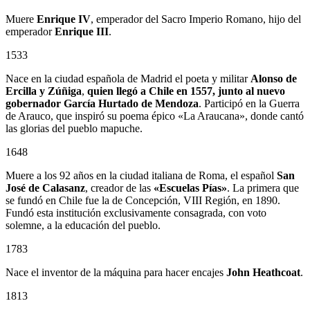
Muere
Enrique IV
, emperador del Sacro Imperio Romano, hijo del
emperador
Enrique III
.
1533
Nace en la ciudad española de Madrid el poeta y militar
Alonso de
Ercilla y Zúñiga
,
quien llegó a Chile en 1557, junto al nuevo
gobernador
García Hurtado de Mendoza
. Participó en la Guerra
de Arauco, que inspiró su poema épico «La Araucana», donde cantó
las glorias del pueblo mapuche.
1648
Muere a los 92 años en la ciudad italiana de Roma, el español
San
José de Calasanz
, creador de las
«Escuelas Pías»
. La primera que
se fundó en Chile fue la de Concepción, VIII Región, en 1890.
Fundó esta institución exclusivamente consagrada, con voto
solemne, a la educación del pueblo.
1783
Nace el inventor de la máquina para hacer encajes
John Heathcoat
.
1813