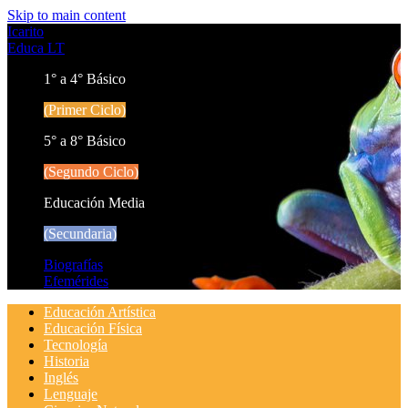
Skip to main content
Icarito
Educa LT
1° a 4° Básico
(Primer Ciclo)
5° a 8° Básico
(Segundo Ciclo)
Educación Media
(Secundaria)
Biografías
Efemérides
Educación Artística
Educación Física
Tecnología
Historia
Inglés
Lenguaje