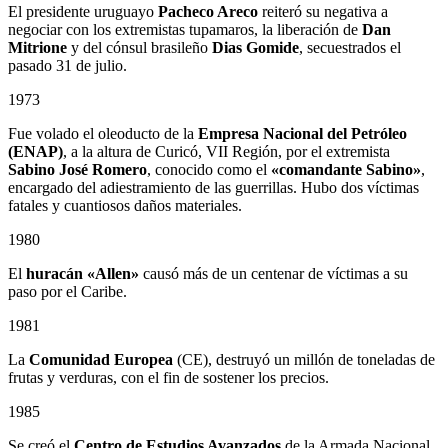
El presidente uruguayo
Pacheco Areco
reiteró su negativa a
negociar con los extremistas tupamaros, la liberación de
Dan
Mitrione
y del cónsul brasileño
Dias Gomide
, secuestrados el
pasado 31 de julio.
1973
Fue volado el oleoducto de la
Empresa Nacional del Petróleo
(ENAP)
, a la altura de Curicó, VII Región, por el extremista
Sabino
José Romero
, conocido como el
«comandante Sabino»
,
encargado del adiestramiento de las guerrillas. Hubo dos víctimas
fatales y cuantiosos daños materiales.
1980
El
huracán «Allen»
causó más de un centenar de víctimas a su
paso por el Caribe.
1981
La
Comunidad Europea
(CE), destruyó un millón de toneladas de
frutas y verduras, con el fin de sostener los precios.
1985
Se creó el
Centro de Estudios Avanzados
de la Armada Nacional.