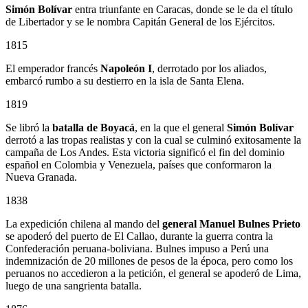
Simón Bolívar
entra triunfante en Caracas, donde se le da el título
de Libertador y se le nombra Capitán General de los Ejércitos.
1815
El emperador francés
Napoleón I
, derrotado por los aliados,
embarcó rumbo a su destierro en la isla de Santa Elena.
1819
Se libró la
batalla de Boyacá
, en la que el general
Simón Bolívar
derrotó a las tropas realistas y con la cual se culminó exitosamente la
campaña de Los Andes. Esta victoria significó el fin del dominio
español en Colombia y Venezuela, países que conformaron la
Nueva Granada.
1838
La expedición chilena al mando del
general Manuel Bulnes Prieto
se apoderó del puerto de El Callao, durante la guerra contra la
Confederación peruana-boliviana. Bulnes impuso a Perú una
indemnización de 20 millones de pesos de la época, pero como los
peruanos no accedieron a la petición, el general se apoderó de Lima,
luego de una sangrienta batalla.