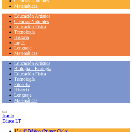
Ciencias Naturales
Matemáticas
Educación Artística
Ciencias Naturales
Educación Física
Tecnología
Historia
Inglés
Lenguaje
Matemáticas
Educación Artística
Biología – Ecología
Educación Física
Tecnología
Filosofía
Historia
Lenguaje
Matemáticas
Icarito
Educa LT
1° a 4° Básico
(Primer Ciclo)